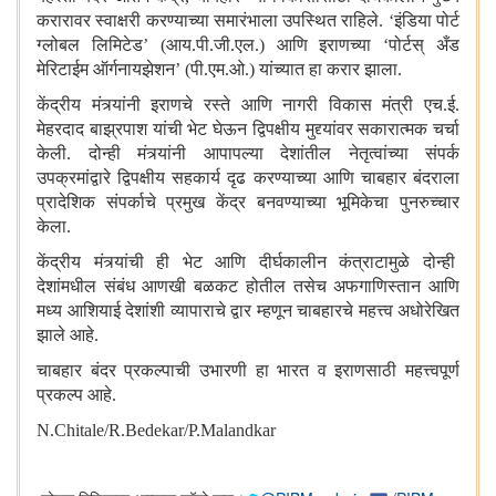
करारावर स्वाक्षरी करण्याच्या समारंभाला उपस्थित राहिले. ‘इंडिया पोर्ट
ग्लोबल लिमिटेड’ (आय.पी.जी.एल.) आणि इराणच्या ‘पोर्टस् अँड
मेरिटाईम ऑर्गनायझेशन’ (पी.एम.ओ.) यांच्यात हा करार झाला.
केंद्रीय मंत्र्यांनी इराणचे रस्ते आणि नागरी विकास मंत्री एच.ई.
मेहरदाद बाझ्रपाश यांची भेट घेऊन द्विपक्षीय मुद्द्यांवर सकारात्मक चर्चा
केली. दोन्ही मंत्र्यांनी आपापल्या देशांतील नेतृत्वांच्या संपर्क
उपक्रमांद्वारे द्विपक्षीय सहकार्य दृढ करण्याच्या आणि चाबहार बंदराला
प्रादेशिक संपर्काचे प्रमुख केंद्र बनवण्याच्या भूमिकेचा पुनरुच्चार
केला.
केंद्रीय मंत्र्यांची ही भेट आणि दीर्घकालीन कंत्राटामुळे दोन्ही
देशांमधील संबंध आणखी बळकट होतील तसेच अफगाणिस्तान आणि
मध्य आशियाई देशांशी व्यापाराचे द्वार म्हणून चाबहारचे महत्त्व अधोरेखित
झाले आहे.
चाबहार बंदर प्रकल्पाची उभारणी हा भारत व इराणसाठी महत्त्वपूर्ण
प्रकल्प आहे.
N.Chitale/R.Bedekar/
P.Malandkar