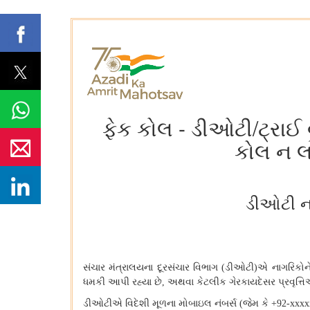
ફેક કોલ - ડીઓટી/ટ્રા
કોલ ન લો
ડીઓટી ન
સંચાર મંત્રાલયના દૂરસંચાર વિભાગ
ડીઓટી
એ નાગરિકોન
(
)
ધમકી આપી રહ્યા છે
અથવા કેટલીક ગેરકાયદેસર પ્રવૃત્તિ
,
ડીઓટીએ વિદેશી મૂળના મોબાઇલ નંબર્સ
જેમ કે
(
+92-xxx