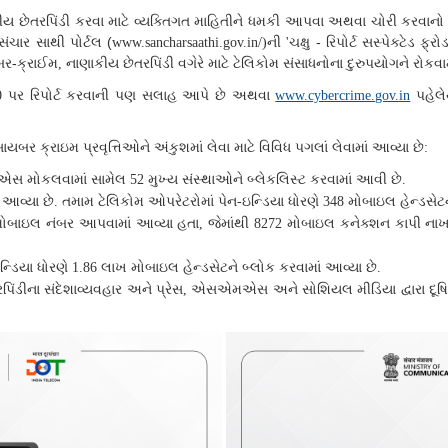
ીય છેતરપિંડી કરવા માટે વ્યક્તિગત માહિતીને ધમકી આપવા અથવા ચોરી કરવાનો 
ંચાર સાથી પોર્ટલ (
ની
ચક્ષુ - રિપોર્ટ સસ્પેક્ટેડ ફ્
www.sancharsaathi.gov.in/)
'
યબર-ક્રાઈમ
નાણાકીય છેતરપિંડી વગેરે માટે ટેલિકોમ સંસાધનોના દુરુપયોગને રોકવા
,
પર રિપોર્ટ કરવાની પણ સલાહ આપે છે અથવા
પહેલ
0
www.cybercrime.gov.in
યબર ક્રાઇમ પ્રવૃત્તિઓને અંકુશમાં લેવા માટે વિવિધ પગલાં લેવામાં આવ્યા છે
:
મએસ મોકલવામાં સામેલ
મુખ્ય સંસ્થાઓને બ્લેકલિસ્ટ કરવામાં આવી છે
52
.
 આવ્યા છે
તમામ ટેલિકોમ ઓપરેટરોમાં પેન
ઇન્ડિયા ધોરણે
મોબાઇલ હેન્ડસેટન
.
-
348
 મોબાઇલ નંબર આપવામાં આવ્યા હતા
જેમાંથી
મોબાઇલ કનેક્શન કાપી નાખ
,
8272
ન્ડિયા ધોરણે
લાખ મોબાઇલ હેન્ડસેટને બ્લોક કરવામાં આવ્યા છે
1.86
.
પિંડીના સંદેશાવ્યવહાર અને પ્રેસ
એસએમએસ અને સોશિયલ મીડિયા દ્વારા દૂષિત ક
,