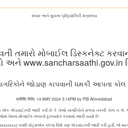
સંચાર અને સુચના પ્રૌદ્યોગિકી મંત્રાલય
ઈ વતી તમારો મોબાઈલ ડિસ્કનેક્ટ કર
 અને www.sancharsaathi.gov.in રિ
ાગરિકોને જોડાણ કાપવાની ધમકી આપતા કોલ ક
प्रविष्टि तिथि: 14 MAY 2024 3:16PM by PIB Ahmedabad
ે એક એડવાઈઝરી જારી કરી છે કે તેઓ નાગરિકોને મળતા નકલી કોલ ન લે
,
ઓમાં તેમના મોબાઈલ નંબરનો દુરુપયોગ કરવામાં આવી રહ્યો છે
.
પરથી વોટ્સએપ કોલ્સ વિશે પણ એડવાઇઝરી જારી કરી હતી
જે સરક
xxxxxxxxx)
,