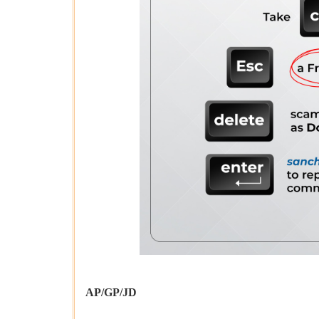
AP/GP/JD