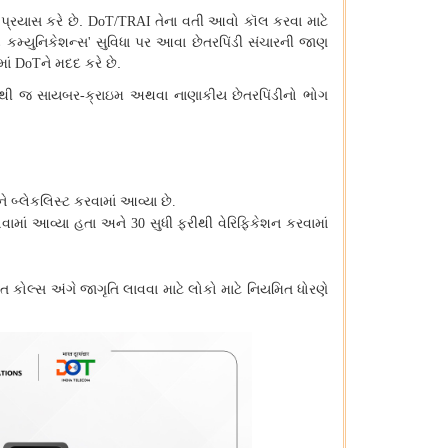
પ્રયાસ કરે છે.
તેના વતી આવો કૉલ કરવા માટે
DoT/TRAI
રોડ કમ્યુનિકેશન્સ
સુવિધા પર આવા છેતરપિંડી સંચારની જાણ
'
માં
ને મદદ કરે છે.
DoT
ેથી જ સાયબર
ક્રાઇમ અથવા નાણાકીય છેતરપિંડીનો ભોગ
-
ે બ્લેકલિસ્ટ કરવામાં આવ્યા છે
.
વામાં આવ્યા હતા અને
સુધી ફરીથી વેરિફિકેશન કરવામાં
30
ોલ્સ અંગે જાગૃતિ લાવવા માટે લોકો માટે નિયમિત ધોરણે