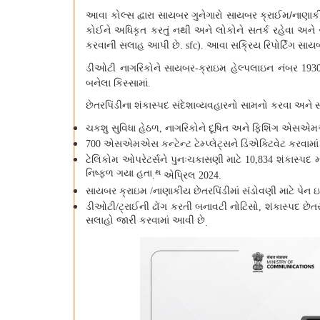
આવા કોલ્સ દ્વારા સાયબર ગુનેગારો સાયબર ક્રાઈમ/નાણાક
કોઈને અધિકૃત કરતું નથી અને લોકોને સતર્ક રહેવા અને સ
કરવાની સલાહ આપી છે.
આવા સક્રિય રિપોર્ટિંગ સા
sfc).
ડીઓટી નાગરિકોને સાયબર
ક્રાઇમ હેલ્પલાઇન નંબર
-
193
બનેલા કિસ્સામાં
.
છેતરપિંડીના શંકાસ્પદ સંદેશાવ્યવહારનો સામનો કરવા અને સા
ચકશુ સુવિધા હેઠળ
નાગરિકોને દૂષિત અને ફિશિંગ એસએ
,
એસએમએસ કન્ટેન્ટ ટેમ્પ્લેટ્સને ડિએક્ટિવેટ કરવામાં
700
ટેલિકોમ ઓપરેટર્સને પુનઃચકાસણી માટે
શંકાસ્પદ
10,834
નિષ્ફળ ગયા હતા
થ
એપ્રિલ
.
2024.
સાયબર ક્રાઇમ
નાણાકીય છેતરપિંડીમાં સંડોવણી માટે પેન ઇ
/
ડીઓટી
ટ્રાઈની ઢોંગ કરતી બનાવટી નોટિસો
શંકાસ્પદ છેતર
/
,
સલાહો જારી કરવામાં આવી છે
.