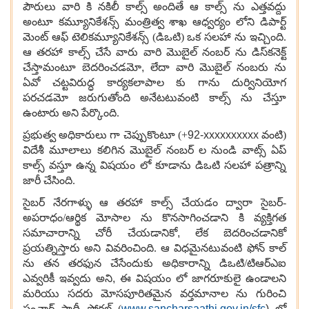
పౌరులు వారి కి నకిలీ కాల్స్ అందితే ఆ కాల్స్ ను ఎత్తవద్దు
అంటూ కమ్యూనికేశన్స్ మంత్రిత్వ శాఖ ఆధ్వర్యం లోని డిపార్ట్‌
మెంట్ ఆఫ్ టెలికమ్యూనికేశన్స్ (డిఒటి) ఒక సలహా ను ఇచ్చింది.
ఆ తరహా కాల్స్ చేసే వారు వారి మొబైల్ నంబర్ ను డిస్‌కనెక్ట్
చేస్తామంటూ బెదరించడమో
,
లేదా వారి మొబైల్ నంబరు ను
ఏవో చట్టవిరుద్ధ కార్యకలాపాల కు గాను దుర్వినియోగ
పరచడమో జరుగుతోంది అనేటటువంటి కాల్స్ ను చేస్తూ
ఉంటారు అని పేర్కొంది.
ప్రభుత్వ అధికారులు గా చెప్పుకొంటూ (+
92-xxxxxxxxxx
వంటి)
విదేశీ మూలాలు కలిగిన మొబైల్ నంబర్ ల నుండి వాట్స్‌ ఏప్
కాల్స్ వస్తూ ఉన్న విషయం లో కూడాను డిఒటి సలహా పత్రాన్ని
జారీ చేసింది.
సైబర్ నేరగాళ్ళు ఆ తరహా కాల్స్ చేయడం ద్వారా సైబర్-
అపరాధం/ఆర్థిక మోసాల ను కొనసాగించడాని కి వ్యక్తిగత
సమాచారాన్ని చోరీ చేయడానికో
,
లేక బెదరించడానికో
ప్రయత్నిస్తారు అని వివరించింది. ఆ విధమైనటువంటి ఫోన్ కాల్
ను తన తరఫున చేసేందుకు అధికారాన్ని డిఒటి/టిఆర్ఎఐ
ఎవ్వరికీ ఇవ్వదు అని
,
ఈ విషయం లో జాగరూకులై ఉండాలని
మరియు సదరు మోసపూరితమైన వర్తమానాల ను గురించి
సంచార్ సాథీ పోర్టల్ (
www.sancharsaathi.gov.in/sfc
)
లో