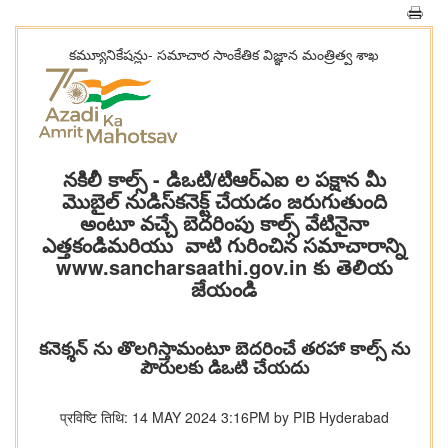
కమ్యూనికేషన్లు- సమాచార సాంకేతిక విజ్ఞాన మంత్రిత్వ శాఖ
నకిలీ కాల్స్ - డిఒటి/టిఆర్ఎఐ ల పక్షాన మీ
మొబైల్ నుడిస్‌కనెక్ట్ చేయడం జరుగుతుంది
అంటూ వచ్చే బెదరింపు కాల్స్ వేటినైనా
ఎత్తకండిమరియు వాటి గురించిన సమాచారాన్ని
www.sancharsaathi.gov.in కు తెలియ
జేయండి
కనెక్శన్ ను తొలగిస్తామంటూ బెదరించే తరహా కాల్స్ ను
పౌరులకు డిఒటి చేయదు
प्रविष्टि तिथि: 14 MAY 2024 3:16PM by PIB Hyderabad