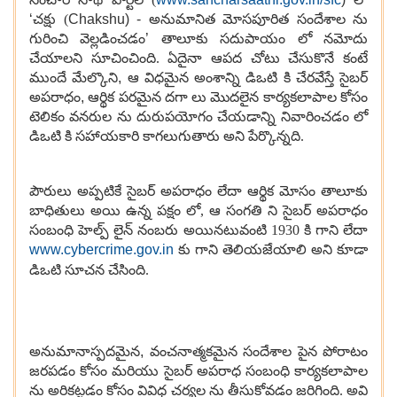
‘
చక్షు (
Chakshu) -
అనుమానిత మోసపూరిత సందేశాల ను
గురించి వెల్లడించడం
’
తాలూకు సదుపాయం లో నమోదు
చేయాలని సూచించింది. ఏదైనా ఆపద చోటు చేసుకొనే కంటే
ముందే మేల్కొని
,
ఆ విధమైన అంశాన్ని డిఒటి కి చేరవేస్తే సైబర్
అపరాధం
,
ఆర్థిక పరమైన దగా లు మొదలైన కార్యకలాపాల కోసం
టెలికం వనరుల ను దురుపయోగం చేయడాన్ని నివారించడం లో
డిఒటి కి సహాయకారి కాగలుగుతారు అని పేర్కొన్నది.
పౌరులు అప్పటికే సైబర్ అపరాధం లేదా ఆర్థిక మోసం తాలూకు
బాధితులు అయి ఉన్న పక్షం లో, ఆ సంగతి ని సైబర్ అపరాధం
సంబంధి హెల్ప్ లైన్ నంబరు అయినటువంటి 1930 కి గాని లేదా
www.cybercrime.gov.in
కు గాని
తెలియజేయాలి అని కూడా
డిఒటి సూచన చేసింది.
అనుమానాస్పదమైన
,
వంచనాత్మకమైన సందేశాల పైన పోరాటం
జరపడం కోసం మరియు సైబర్ అపరాధ సంబంధి కార్యకలాపాల
ను అరికట్టడం కోసం వివిధ చర్యల ను తీసుకోవడం జరిగింది. అవి