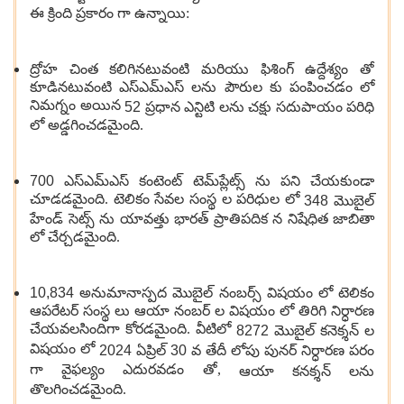
ఈ క్రింది ప్రకారం గా ఉన్నాయి:
ద్రోహ చింత కలిగినటువంటి మరియు ఫిశింగ్ ఉద్దేశ్యం తో
కూడినటువంటి ఎస్ఎమ్ఎస్ లను పౌరుల కు పంపించడం లో
నిమగ్నం అయిన
52
ప్రధాన ఎన్టిటి లను చక్షు సదుపాయం పరిధి
లో అడ్డగించడమైంది.
700
ఎస్ఎమ్ఎస్ కంటెంట్ టెమ్‌ప్లేట్స్ ను పని చేయకుండా
చూడడమైంది. టెలికం సేవల సంస్థ ల పరిధుల లో
348
మొబైల్
హేండ్ సెట్స్ ను యావత్తు భారత్ ప్రాతిపదిక న నిషేధిత జాబితా
లో చేర్చడమైంది.
10,834
అనుమానాస్పద మొబైల్ నంబర్స్ విషయం లో టెలికం
ఆపరేటర్ సంస్థ లు ఆయా నంబర్ ల విషయం లో తిరిగి నిర్ధారణ
చేయవలసిందిగా కోరడమైంది. వీటిలో
8272
మొబైల్ కనెక్శన్ ల
విషయం లో
2024
ఏప్రిల్
30
వ తేదీ లోపు పునర్ నిర్ధారణ పరం
గా వైఫల్యం ఎదురవడం తో,
ఆయా కనక్శన్ లను
తొలగించడమైంది.