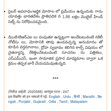
సైబర్ అపరాధం/ఆర్థిక మోసాల లో ప్రమేయం ఉన్నందుకు గాను
యావత్తు భారతదేశం ప్రాతిపదిక న
1.86
లక్షల మొబైల్ హేండ్
సెట్స్ ను నిరోధించడమైంది.
డిఒటి/టిఆర్ఎఐ లు పంపుతూ ఉన్నట్లుగా అందేటటువంటి నకిలీ
నోటీసు లు, మోసానికి తావు ఉండవచ్చన్న అనుమానం తో
కూడిన వర్తమానాలు
,
ద్రోహ స్వభావం కలిగిన కాల్స్ విషయం లో
చైతన్యాన్ని రేకెత్తించేటటువంటి సూచనల ను పత్రికలు
,
ఎస్ఎమ్ఎస్
,
ఇంకా సామాజిక ప్రసార మాధ్యమాల ద్వారా ఒక
క్రమం తప్పక జారీ చేయడమవుతున్నది.
***
(रिलीज़ आईडी: 2020588)
आगंतुक पटल : 247
इस विज्ञप्ति को इन भाषाओं में पढ़ें:
English
,
Urdu
,
हिन्दी
,
Marathi
,
Be
ngali
,
Punjabi
,
Gujarati
,
Odia
,
Tamil
,
Malayalam