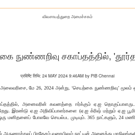
விவசாயத்துறை அமைச்சகம்
கை நுண்ணறிவு சகாப்தத்தில், 'தூர்த
प्रविष्टि तिथि: 24 MAY 2024 9:46AM by PIB Chennai
ன் அலைவரிசை, மே 26, 2024 அன்று, ‘செயற்கை நுண்ணறிவு’ மூலம் ஒர
ப்தத்தில், அனைவரின் கவனத்தை ஈர்க்கும் ஏ.ஐ தொகுப்பாளருடன
. இரண்டு ஏ.ஐ அறிவிப்பாளர்களை (ஏ.ஐ க்ரிஷ் மற்றும் ஏ.ஐ பூமி)
ரு மனிதனைப் போலவே செயல்பட முடியும். 365 நாட்களும், 24 மண
தல் அருணாச்சலப் பிரதேசம் வரையிலும் நாட்டின் அனைத்து மாநிலங