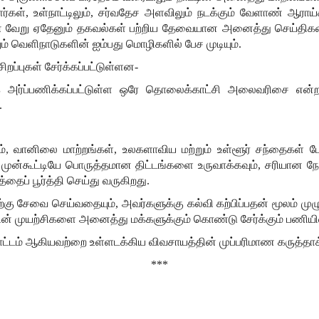
ர்கள், உள்நாட்டிலும், சர்வதேச அளவிலும் நடக்கும் வேளாண் ஆரா
பான வேறு ஏதேனும் தகவல்கள் பற்றிய தேவையான அனைத்து செய்திகளை
ும் வெளிநாடுகளின் ஐம்பது மொழிகளில் பேச முடியும்.
ப்புகள் சேர்க்கப்பட்டுள்ளன-
காக அர்ப்பணிக்கப்பட்டுள்ள ஒரே தொலைக்காட்சி அலைவரிசை என்
.
்
, வானிலை மாற்றங்கள், உலகளாவிய மற்றும் உள்ளூர் சந்தைகள் போ
ுன்கூட்டியே பொருத்தமான திட்டங்களை உருவாக்கவும், சரியான நேரத்தி
் பூர்த்தி செய்து வருகிறது.
திற்கு சேவை செய்வதையும்
, அவர்களுக்கு கல்வி கற்பிப்பதன் மூலம்
 முயற்சிகளை அனைத்து மக்களுக்கும் கொண்டு சேர்க்கும் பணியில் ட
தோட்டம் ஆகியவற்றை உள்ளடக்கிய விவசாயத்தின் முப்பரிமாண கருத்தாக்
***