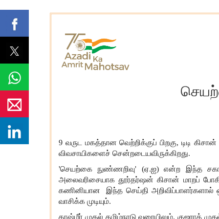
செயற்
9 வருட மகத்தான வெற்றிக்குப் பிறகு, டிடி கிசா
விவசாயிகளைச் சென்றடையவிருக்கிறது.
'செயற்கை நுண்ணறிவு' (ஏ.ஐ) என்ற இந்த சகா
அலைவரிசையாக தூர்தர்ஷன் கிசான் மாறப் போகிறது
கணினியான இந்த செய்தி அறிவிப்பாளர்களால் ஒ
வாசிக்க முடியும்.
காஷ்மீர் முதல் தமிழ்நாடு வரையிலும்
, குஜராத் மு