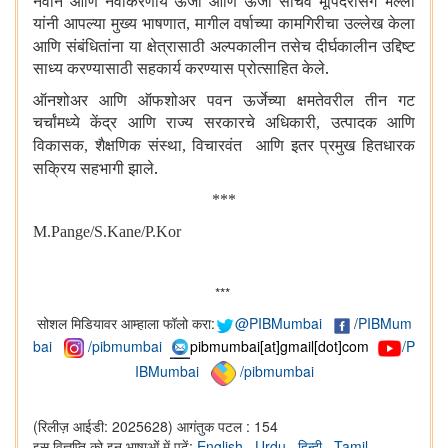
नवीन आणि नवीकरणीय ऊर्जा आणि ऊर्जा सचिव भूपिंदरसिंग भल्ला
यांनी आपल्या मुख्य भाषणात
मागील वर्षाच्या कामगिरीचा उल्लेख केला
,
आणि संबंधितांना या क्षेत्रासाठी अल्पकालीन तसेच दीर्घकालीन उद्दिष्ट
साध्य करण्यासाठी सहकार्य करण्यास प्रोत्साहित केले.
ऑनशोअर आणि ऑफशोअर पवन ऊर्जेच्या क्षमतेवरील तीन गट
चर्चांमध्ये केंद्र आणि राज्य सरकारचे अधिकारी
उत्पादक आणि
,
विकासक
शैक्षणिक संस्था
विचारवंत आणि इतर प्रमुख हितधारक
,
,
सक्रिय सहभागी झाले.
***
M.Pange/S.Kane/P.Kor
***
सोशल मिडियावर आम्हाला फॉलो करा:
@PIBMumbai
/
PIBMum
bai
/pibmumbai
pibmumbai[at]gmail[dot]com
/P
IBMumbai
/pibmumbai
(रिलीज़ आईडी: 2025628)
आगंतुक पटल : 154
इस विज्ञप्ति को इन भाषाओं में पढ़ें:
English
,
Urdu
,
हिन्दी
,
Tamil