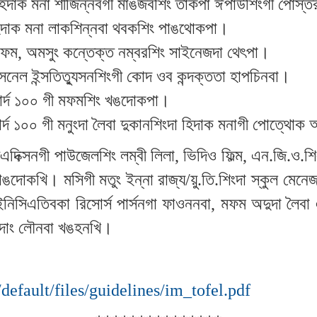
হিদাক মনা শীজিন্নবগী মাঙজবশিং তাকপা ঈপাউশিংগী পোস্ত
ী হিদাক মনা লাকশিন্নবা থবকশিং পাঙথোকপা।
ফম, অমসুং কন্তেক্ত নম্বরশিং সাইনেজদা থেৎপা।
েল ইন্সতিত্যুসনশিংগী কোদ ওব কন্দক্ততা হাপচিনবা।
য়ার্দ ১০০ গী মফমশিং খঙদোকপা।
্দ ১০০ গী মনুংদা লৈবা দুকানশিংদা হিদাক মনাগী পোত্থোক 
দিক্সনগী পাউজেলশিং লম্বী লিলা, ভিদিও ফিল্ম, এন.জি.ও.শিংগ
ফোঙদোকখি। মসিগী মতুং ইন্না রাজ্য/য়ু.তি.শিংদা স্কুল মেন
ীয়র ইনিসিএতিবকা রিসোর্স পার্সনগা ফাওননবা, মফম অদুদা ল
থৌদাং লৌনবা খঙহনখি।
/default/files/guidelines/im_tofel.pdf