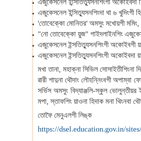
এজুকেসনেল ইন্সিতিত্যুসনশিংগী অকোইবদা 
এজুকেসনেল ইন্সিত্যুসনশিংদা থা ৬ খুদিংগ
'তোবেক্কো মোনিতর' অমসুং মখোয়গী মমিং, 
"নো তোবেক্কো য়ুজ" গাইদলাইনশিং এজুকেসন
এজুকেসনেল ইন্সতিত্যুসনশিংগী অকোইবগী 
এজুকেসনেল ইন্সতিত্যুসনশিংগী অকোইবদা য়ার
মখা তানা, মহাক্না সিভিল সোসাইতীশিংনা দিএ
ৱারী শাদুনা থৌদাং লৌহন্নিংবগী অপাম্বা 
সর্ভিস অমসুং বিদ্যাঞ্জলি-স্কুল ভোলুন্ত
মপা, স্তাফশিং য়াওনা হিদাক মনা থিংনবা 
তোফৈ মেনুএলগী লিঙ্ক
https://dsel.education.gov.in/sites