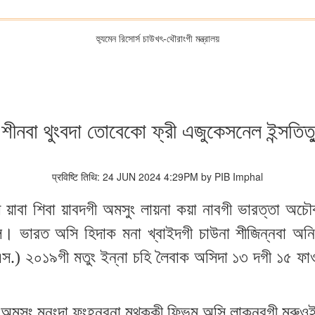
হ্যুমেন রিসোর্স চাউখৎ-থৌরাংগী মন্ত্রালয়
ক শীনবা থুংবদা তোবেকো ফ্রী এজুকেসনেল ইন্সত
प्रविष्टि तिथि: 24 JUN 2024 4:29PM by PIB Imphal
া য়াবা শিবা য়াবদগী অমসুং লায়না কয়া নাবগী ভারত্তা অচ
ি। ভারত অসি হিদাক মনা খ্বাইদগী চাউনা শীজিন্নবা অন
.এস.) ২০১৯গী মতুং ইন্না চহি লৈবাক অসিদা ১৩ দগী ১৫ ফা
অমসুং মনুংদা ফংহনবনা মথক্কী ফিভম অসি লাক্নবগী মরুও