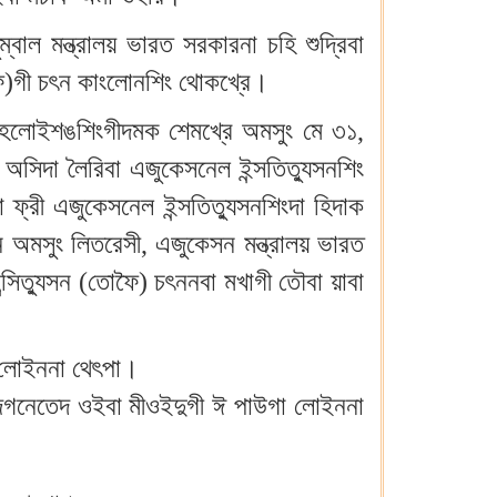
াল মন্ত্রালয় ভারত সরকারনা চহি শুদ্রিবা
ফৈ)গী চৎন কাংলোনশিং থোকখ্রে।
মহৈলোইশঙশিংগীদমক শেমখ্রে অমসুং মে ৩১,
 অসিদা লৈরিবা এজুকেসনেল ইন্সতিত্যুসনশিং
্রী এজুকেসনেল ইন্সতিত্যুসনশিংদা হিদাক
েসন অমসুং লিতরেসী, এজুকেসন মন্ত্রালয় ভারত
্সিত্যুসন (তোফৈ) চৎননবা মখাগী তৌবা য়াবা
া লোইননা থেৎপা।
েজিগনেতেদ ওইবা মীওইদুগী ঈ পাউগা লোইননা