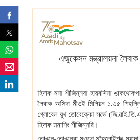
এজুকেসন মন্ত্রালয়না লৈবা
হিদাক মনা শীজিন্নবা হায়বসিনা ঙাকথোকপ
লৈবাক অসিদা মীওই মিলিয়ন ১.৩৫ শিহল্ল
গ্লোবেল য়ুথ তোবেক্কো সর্ভে (জি.ৱাই.তি
হিদাক মনাশিং শীজিন্নরি।
তোঙান-তোঙানবা মওংদা মহৈলোইশঙ ময়াদা 