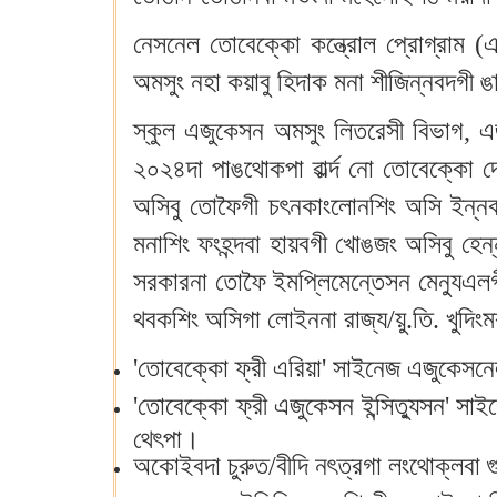
নেসনেল তোবেক্কো কন্ত্রোল প্রোগ্রাম (এ
অমসুং নহা কয়াবু হিদাক মনা শীজিন্নবদগী
স্কুল এজুকেসন অমসুং লিতরেসী বিভাগ, এ
২০২৪দা পাঙথোকপা ৱার্ল্দ নো তোবেক্কো দে
অসিবু তোফৈগী চৎনকাংলোনশিং অসি ইন্নবা
মনাশিং ফংহন্দবা হায়বগী খোঙজং অসিবু হেন্ন
সরকারনা তোফৈ ইমপ্লিমেন্তেসন মেন্যুএলগী
থবকশিং অসিগা লোইননা রাজ্য/য়ু.তি. খুদিংম
'তোবেক্কো ফ্রী এরিয়া' সাইনেজ এজুকেসনে
'তোবেক্কো ফ্রী এজুকেসন ইন্সিত্যুসন' স
থেৎপা।
অকোইবদা চুরুত/বীদি নৎত্রগা লংথোক্লবা গ