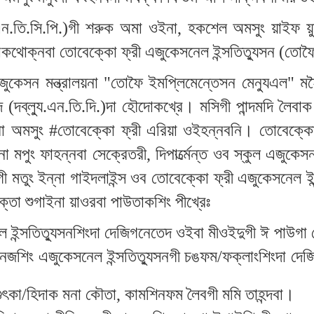
ন.তি.সি.পি.)গী শরুক অমা ওইনা, হকশেল অমসুং য়াইফ য়ুম্ব
 ঙাকথোক্নবা তোবেক্কো ফ্রী এজুকেসনেল ইন্সতিত্যুসন (তো
জুকেসন মন্ত্রালয়না "তোফৈ ইমপ্লিমেন্তেসন মেন্যুএল" 
 (দব্ল্যু.এন.তি.দি.)দা হৌদোকখ্রে। মসিগী পান্দমদি লৈবাক
 অমসুং #তোবেক্কো ফ্রী এরিয়া ওইহন্নবনি। তোবেক্কো ফ
া মপুং ফাহন্নবা সেক্রেতরী, দিপার্ত্মেন্ত ওব স্কুল এজুক
 মতুং ইন্না গাইদলাইন্স ওব তোবেক্কো ফ্রী এজুকেসনেল ইন
ক্তা শুগাইনা য়াওরবা পাউতাকশিং পীখ্রেঃ
ল ইন্সতিত্যুসনশিংদা দেজিগনেতেদ ওইবা মীওইদুগী ঈ পাউগ
াইনেজশিং এজুকেসনেল ইন্সতিত্যুসনগী চঙফম/ফক্লাংশিংদা দ
ুৎকা/হিদাক মনা কৌতা, কামশিনফম লৈবগী মমি তাহন্দবা।