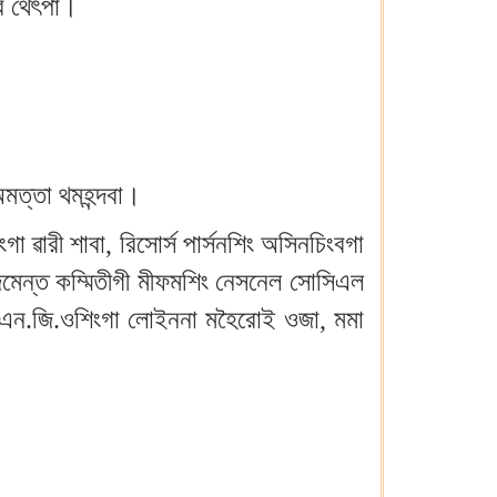
র থেৎপা।
অমত্তা থমহন্দবা।
া ৱারী শাবা, রিসোর্স পার্সনশিং অসিনচিংবগা
েজমেন্ত কম্মিতীগী মীফমশিং নেসনেল সোসিএল
ৈবা এন.জি.ওশিংগা লোইননা মহৈরোই ওজা, মমা