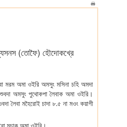
িত্যুসনস (তোফৈ) হৌদোকখ্রে
ৌবা মরম অমা ওইরি অমসুং মসিনা চহি অমদা
িশুবদা অমসুং পুথোকপা লৈবাক অমা ওইরি।
ওবদা লৈবা মহৈরোই চাদা ৮.৫ না মওং কয়াগী
ইবা মচাক অমা ওইরি।