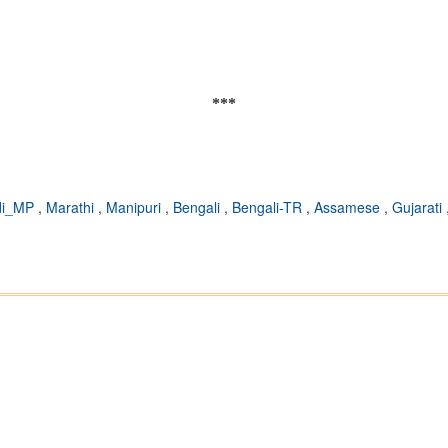
***
di_MP
,
Marathi
,
Manipuri
,
Bengali
,
Bengali-TR
,
Assamese
,
Gujarati