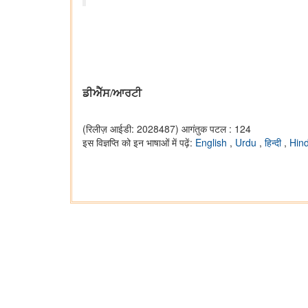
ਡੀਐੱਸ/ਆਰਟੀ
(रिलीज़ आईडी: 2028487)
आगंतुक पटल : 124
इस विज्ञप्ति को इन भाषाओं में पढ़ें:
English
,
Urdu
,
हिन्दी
,
Hin