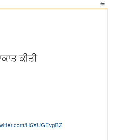
ਲਾਕਾਤ ਕੀਤੀ
.twitter.com/H5XUGEvgBZ