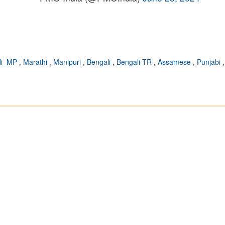
di_MP
,
Marathi
,
Manipuri
,
Bengali
,
Bengali-TR
,
Assamese
,
Punjabi