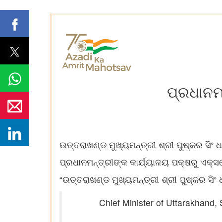
ପ୍ରଧାନମ
ଉତ୍ତରାଖଣ୍ଡ ମୁଖ୍ୟମନ୍ତ୍ରୀ ଶ୍ରୀ ପୁଷ୍କର ସିଂ ଧ
ପ୍ରଧାନମନ୍ତ୍ରୀଙ୍କ କାର୍ଯ୍ୟାଳୟ ପକ୍ଷରୁ ଏକ୍
“ଉତ୍ତରାଖଣ୍ଡ ମୁଖ୍ୟମନ୍ତ୍ରୀ ଶ୍ରୀ ପୁଷ୍କର ସିଂ
Chief Minister of Uttarakhand, 