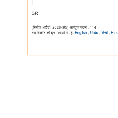
SR
(रिलीज़ आईडी: 2028495)
आगंतुक पटल : 114
इस विज्ञप्ति को इन भाषाओं में पढ़ें:
English
,
Urdu
,
हिन्दी
,
Hin