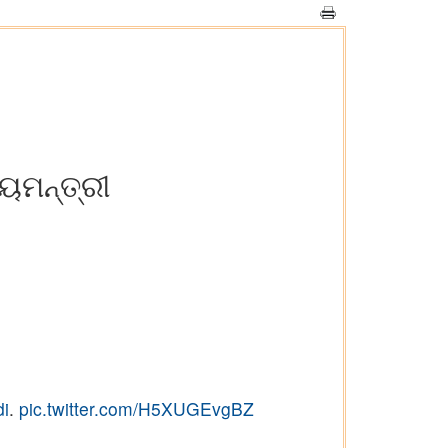
ୟମନ୍ତ୍ରୀ
i
.
pic.twitter.com/H5XUGEvgBZ