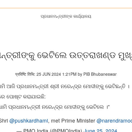
ପ୍ରଧାନମନ୍ତ୍ରୀଙ୍କ କାର୍ଯ୍ୟାଳୟ
ନ୍ତ୍ରୀଙ୍କୁ ଭେଟିଲେ ଉତ୍ତରାଖଣ୍ଡ ମୁଖ୍
प्रविष्टि तिथि: 25 JUN 2024 1:21PM by PIB Bhubaneswar
ାମି ଆଜି ପ୍ରଧାନମନ୍ତ୍ରୀ ଶ୍ରୀ ନରେନ୍ଦ୍ର ମୋଦୀଙ୍କୁ ଭେଟିଛନ୍ତି ।
ସରେ ପୋଷ୍ଟ କରାଯାଇଛି:
 ଧାମି ପ୍ରଧାନମନ୍ତ୍ରୀ ନରେନ୍ଦ୍ର ମୋଦୀଙ୍କୁ ଭେଟିଲେ ।”
Shri
@pushkardhami
, met Prime Minister
@narendramod
— PMO India (@PMOIndia)
June 25, 2024