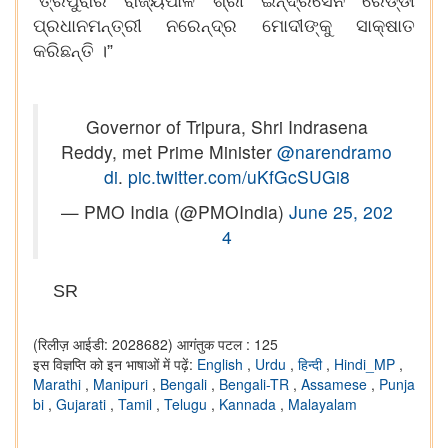
“ତ୍ରିପୁରାର ରାଜ୍ୟପାଳ ଶ୍ରୀ ଇନ୍ଦ୍ରସେନ ରେଡ୍ଡୀ
ପ୍ରଧାନମନ୍ତ୍ରୀ ନରେନ୍ଦ୍ର ମୋଦୀଙ୍କୁ ସାକ୍ଷାତ
କରିଛନ୍ତି ।”
Governor of Tripura, Shri Indrasena
Reddy, met Prime Minister
@narendramo
di
.
pic.twitter.com/uKfGcSUGi8
— PMO India (@PMOIndia)
June 25, 202
4
SR
(रिलीज़ आईडी: 2028682)
आगंतुक पटल : 125
इस विज्ञप्ति को इन भाषाओं में पढ़ें:
English
,
Urdu
,
हिन्दी
,
Hindi_MP
,
Marathi
,
Manipuri
,
Bengali
,
Bengali-TR
,
Assamese
,
Punja
bi
,
Gujarati
,
Tamil
,
Telugu
,
Kannada
,
Malayalam