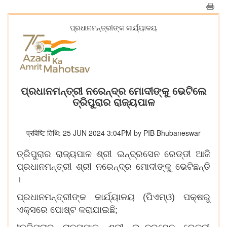
ପ୍ରଧାନମନ୍ତ୍ରୀଙ୍କ କାର୍ଯ୍ୟାଳୟ
ପ୍ରଧାନମନ୍ତ୍ରୀ ନରେନ୍ଦ୍ର ମୋଦୀଙ୍କୁ ଭେଟିଲେ
ତ୍ରିପୁରାର ରାଜ୍ୟପାଳ
प्रविष्टि तिथि: 25 JUN 2024 3:04PM by PIB Bhubaneswar
ତ୍ରିପୁରାର ରାଜ୍ୟପାଳ ଶ୍ରୀ ଇନ୍ଦ୍ରସେନ ରେଡ୍ଡୀ ଆଜି
ପ୍ରଧାନମନ୍ତ୍ରୀ ଶ୍ରୀ ନରେନ୍ଦ୍ର ମୋଦୀଙ୍କୁ ଭେଟିଛନ୍ତି
।
ପ୍ରଧାନମନ୍ତ୍ରୀଙ୍କ କାର୍ଯ୍ୟାଳୟ (ପିଏମ୍‌ଓ) ପକ୍ଷରୁ
ଏକ୍ସରେ ପୋଷ୍ଟ କରାଯାଇଛି;