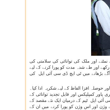
نمٹنے اور ملک کی توانائی کی سلامتی کی
ر رکھے اور طے شدہ مدت کو پورا کرنے کے لیے
آگے بڑھانے میں ٹی ایچ ڈی سی آئی ایل کی
ر حوصلہ افزا الفاظ کے لیے شکریہ ادا کیا۔
 پاور کمپلیکس اور قابل تجدید توانائی کے
سی آئی ایل ٹیم کے درمیان ایک نئے مقصد کے
ے وژن اور اس وژن کو پورا کرنے میں ان کے