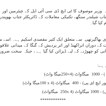
وزیر موصوف کا ٹی ایچ ڈی سی آئی ایل کے چیئرمین اور من
ب شیلندر سنگھ، تکنیکی معاملات کے ڈائریکٹر جناب بھوپند
کیا گیا۔
دی بھاگیرتھی سے متعلق ایک کثیر مقصدی اسکیم ہے۔ اسے مان
کے دوران اتراکھنڈ اور اتر پردیش کے گنگا کے میدانی علاقوں
ہے:
) -
1000
میگاواٹ (4×250میگا واٹ)
400
میگاواٹ (4
x
100
میگا واٹ)
x
250
میگاواٹ)
**
*******
***