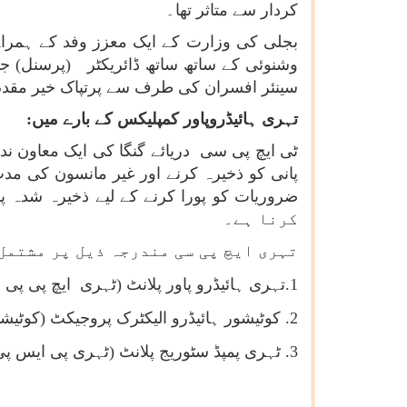
کردار سے متاثر تھا۔
بجلی کی وزارت کے ایک معزز وفد کے ہمراہ 
وشنوئی کے ساتھ ساتھ ڈائریکٹر (پرسنل) جنا
سینئر افسران کی طرف سے پرتپاک خیر مقدم 
تہری ہائیڈروپاور کمپلیکس کے بارے میں:
ٹی ایچ پی سی دریائے گنگا کی ایک معاون ن
پانی کو ذخیرہ کرنے اور غیر مانسون کی مدت 
کرنا ہے۔
تہری ایچ پی سی مندرجہ ذیل پر مشتمل 
1.تہری ہائیڈرو پاور پلانٹ (ٹہری
ایچ پی پی 
2. کوٹیشور ہائیڈرو الیکٹرک پروجیکٹ (کوٹیشور ایچ ای پی) -
3. ٹہری پمپڈ سٹوریج پلانٹ (ٹہری پی ایس پی) - 1000 میگاواٹ (4