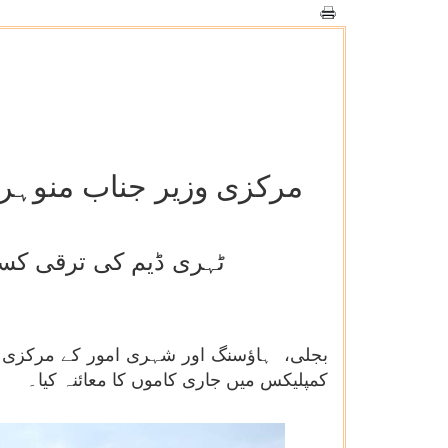
مرکزی وزیر جناب منوہر لال نے 2400 میگاواٹ ٹہری ہائیڈرو پاور ک
ٹہری ڈیم کی ترقی کسی
کمپلیکس میں جاری کاموں کا معائنہ کیا۔