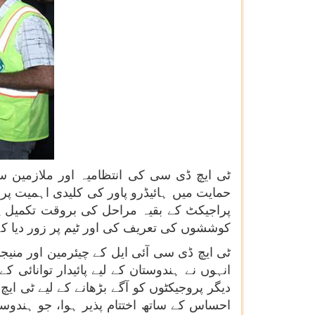
ٹی ایچ ڈی سی کی انتظامیہ اور ملازمین س
حمایت میں ہائیڈرو پاور کی کلیدی اہمیت پر ز
پراجیکٹ کے بقیہ مراحل کی بروقت تکمیل پر
کوششوں کی تعریف کی اور ٹیم پر زور دیا ک
ٹی ایچ ڈی سی آئی ایل کے چیئرمین اور منیجن
انہوں نے ہندوستان کے لیے پائیدار توانائی
دیگر پروجیکٹوں کو آگے بڑھانے کے لیے ٹی ای
احساس کے ساتھ اختتام پذیر ہوا، جو ہندوست