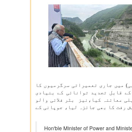
یج پلانٹ (پی ایس پی) میں جاری تعمیراتی سرگرمیوں کا
کے قابل تجدید توانائی کے بنیادی
لی معائنہ کیا،نیز بٹر فلائی والو
ش رفت کا بھی جائزہ لیا، جوپانی کے
Hon'ble Minister of Power and Minist