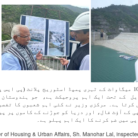
اپنے دورے کے دوران جناب منوہر لال نے 1000 میگاواٹ کے ٹہری پمپڈ اسٹور
یل کے تحت ایک اہم پروجیکٹ ہے، جو ہندوستان 
 کرتا ہے۔ مرکزی وزیر نے کئی اہم شعبوں کا تفصی
ی کے آؤٹ فال، اور دریا کو جوڑنے کے کاموں پر پی
ی میں ضم کرنے کا ایک اہم پہلو ہے۔
er of Housing & Urban Affairs, Sh. Manohar Lal, inspect