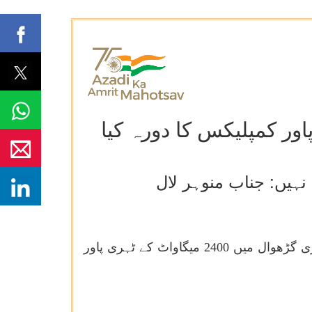
ہیں: جناب منوہر لال
بجلی، ہاؤسنگ اور شہری امور کے مرکزی وزیر جناب منوہر لال نے 15 جولائی 2024 کو اتراکھنڈ کے ٹہری گڑھوال میں 2400 میگاواٹ کے ٹہری پاور