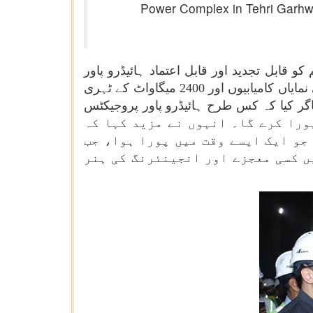
Power Complex in Tehri Garhwa
ابل تجدید اور قابل اعتماد ہائیڈرو پاور
جنریشن کو آگے بڑھانے کے لیے ان کی انتھک لگن اور محنت کے لیے مبارکباد دی۔ جناب منوہر لال نے ٹیم کی نمایاں کامیابیوں اور 2400 میگاواٹ کے ٹہری
جاگر کیا کہ کس طرح ہائیڈرو پاور پروجیکٹس
 کے 2047 تک وکست بھارت کے وژن کو پورا کرے گا۔ انہوں نے مزید کہا کہ
جو ایک ایسے وقت میں پورا ہوا، جب
ں کسی معجزے اور انجینئرنگ کی ہنر