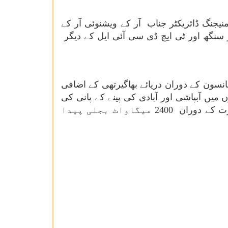
یجنگ ڈائریکٹر جناب آر کے ویشنوئی آر کے
ر سنگھ اور ٹی ایچ ڈی سی آئی ایل کے دیگر
سون کے دوران دریائے بھاگیرتھی کے اضافی
 میں آبپاشی اور آبادی کی پینے کے پانی کی
ضروریات کو پورا کرنے کے لیے ذخیرہ شدہ پانی کو چھوڑنے کے لیے ڈیزائن کیا گیا ہے ، جبکہ سخت ضرورت کے دوران 2400 میگاواٹ بجلی پیدا