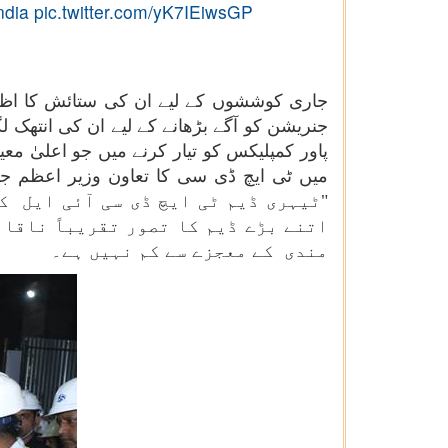
dia
pic.twitter.com/yK7IEiwsGP
جاری کوششوں کے لیے ان کی ستائش کا اظہار
پاور کمپلیکس کو تیار کرنے میں جو اعلیٰ مع
"ٹیہری ڈیم ٹی ایچ ڈی سی آئی ایل ک
اتنے بڑے ڈیم کا تصور تقریباً ناقا
مندی کے معجزے سے کم نہیں ہے۔