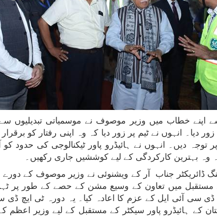
ے اپنے خطاب میں وزیر موصوف نے موسمیاتی تبدیلیوں سے 
ور دیا۔ انہوں نے ٹیم پر زور دیا کہ وہ اپنی رفتار کو برقرا
 توجہ دیں۔ انہوں نے ہائیڈرو پاور ٹیکنالوجی کی حدود کو 
ہ وہ بہترین کارکردگی کے لیے کوششیں جاری رکھیں۔
گ ڈائریکٹر جناب آر کے ویشنوئی نے وزیر موصوف کے دورے او
 کے مستقبل میں تعاون کے وسیع مشن کے حصے کے طور پر ٹہری
چ ڈی سی آئی ایل کے عزم کا اعادہ کیا۔ یہ دورہ ٹی ایچ ڈی 
ان کے ہائیڈرو پاور سیکٹر کے مستقبل کے لیے وزیر اعظم ک