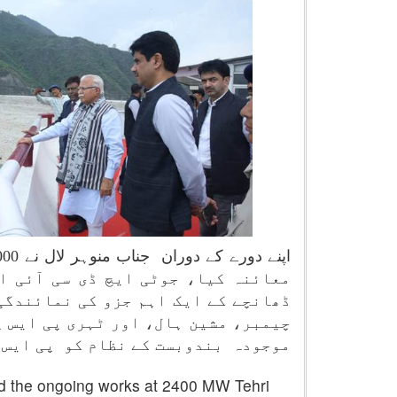
معائنہ کیا، جوٹی ایچ ڈی سی آئی ا
ڈھانچے کے ایک اہم جزو کی نمائندگی
چیمبر، مشین ہال، اور ٹہری پی ایس پ
موجودہ بندوبست کے نظام کو پی ایس پ
ed the ongoing works at 2400 MW Tehri