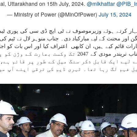
l, Uttarakhand on 15th July, 2024.
@mlkhattar
@PIB_In
— Ministry of Power (@MinOfPower)
July 15, 2024
 کرتے ہوئے وزیرموصوف نے ٹی ایچ ڈی سی کی پوری ٹیم کو ق
یارات قائم کیے ہیں، ان کابھی اعتراف کیا اور اس بات کو ا
میں ٹی ایچ ڈی سی کا تعاون وزیر اعظم جناب نریندر مودی
ے لیے ایک قابل ذکر سنگ میل کے طور پر قائم ہے، 
بل فہم لگ رہا تھا۔ ٹہری ڈیم کی ترقی اپنے آپ می