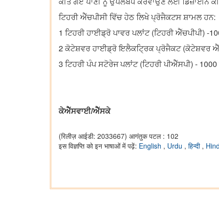
ਕੀਤੇ ਗਏ ਪਾਣੀ ਨੂੰ ਉਪਲਬਧ ਕਰਵਾਉਣ ਲਈ ਡਿਜ਼ਾਈਨ ਕੀਤ
ਟਿਹਰੀ ਐੱਚਪੀਸੀ ਵਿੱਚ ਹੇਠ ਲਿਖੇ ਪ੍ਰੋਜੈਕਟਸ ਸ਼ਾਮਲ ਹਨ:
1 ਟਿਹਰੀ ਹਾਈਡ੍ਰੋ ਪਾਵਰ ਪਲਾਂਟ (ਟਿਹਰੀ ਐੱਚਪੀਪੀ) -1
2 ਕੋਟੇਸ਼ਵਰ ਹਾਈਡ੍ਰੋ ਇਲੈਕਟ੍ਰਿਕ ਪ੍ਰੋਜੈਕਟ (ਕੋਟੇਸ਼ਵਰ 
3 ਟਿਹਰੀ ਪੰਪ ਸਟੋਰੇਜ ਪਲਾਂਟ (ਟਿਹਰੀ ਪੀਐੱਸਪੀ) - 1000
ਕੇਐੱਸਵਾਈ/ਐੱਸਕੇ
(रिलीज़ आईडी: 2033667)
आगंतुक पटल : 102
इस विज्ञप्ति को इन भाषाओं में पढ़ें:
English
,
Urdu
,
हिन्दी
,
Hin