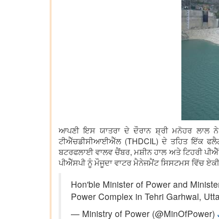
ਆਪਣੀ ਇਸ ਯਾਤਰਾ ਦੇ ਦੌਰਾਨ ਸ਼੍ਰੀ ਮਨੋਹਰ ਲਾਲ ਨੇ
ਟੀਐੱਚਡੀਸੀਆਈਐੱਲ (THDCIL) ਦੇ ਤਹਿਤ ਇੱਕ ਫਲੈਗਸ਼ਿ
ਬਟਰਫਲਾਈ ਵਾਲਵ ਚੈਂਬਰ, ਮਸ਼ੀਨ ਹਾਲ ਅਤੇ ਟਿਹਰੀ ਪੀਐੱਸਪੀ
ਪੀਐੱਸਪੀ ਨੂੰ ਮੌਜੂਦਾ ਵਾਟਰ ਮੈਨੇਜਮੈਂਟ ਸਿਸਟਮਸ ਵਿੱਚ ਏ
Hon'ble Minister of Power and Minist
Power Complex in Tehri Garhwal, Utt
— Ministry of Power (@MinOfPower)