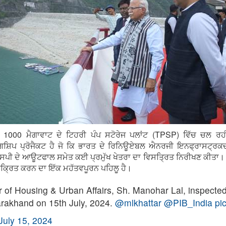
 1000 ਮੈਗਾਵਾਟ ਦੇ ਟਿਹਰੀ ਪੰਪ ਸਟੋਰੇਜ ਪਲਾਂਟ (TPSP) ਵਿੱਚ ਚਲ 
ਪ ਪ੍ਰੋਜੈਕਟ ਹੈ ਜੋ ਕਿ ਭਾਰਤ ਦੇ ਰਿਨਿਊਏਬਲ ਐਨਰਜੀ ਇਨਫ੍ਰਾਸਟ੍ਰਕਚਰ ਦਾ
 ਦੇ ਆਊਟਫਾਲ ਸਮੇਤ ਕਈ ਪ੍ਰਮੁੱਖ ਖੇਤਰਾ ਦਾ ਵਿਸਤ੍ਰਿਤ ਨਿਰੀਖਣ ਕੀਤਾ। ਉਨ੍ਹ
ਕੀਕ੍ਰਿਤ ਕਰਨ ਦਾ ਇੱਕ ਮਹੱਤਵਪੂਰਨ ਪਹਿਲੂ ਹੈ।
er of Housing & Urban Affairs, Sh. Manohar Lal, inspect
arakhand on 15th July, 2024.
@mlkhattar
@PIB_India
pi
July 15, 2024