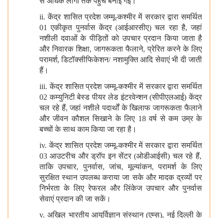
से अधिक लोगों तक पहुंच बनाई गई।
ii.
केंद्र शासित प्रदेश जम्मू-कश्मीर में सरकार द्वारा समर्थित
01 एकीकृत पुनर्वास केंद्र (आईआरसीए) चल रहा है
,
जहां
नशीली दवाओं के पीड़ितों को उपचार प्रदान किया जाता है
और निवारक शिक्षा
,
जागरूकता फैलाने
,
प्रेरित करने के लिए
परामर्श
,
डिटॉक्सीफिकेशन/ नशामुक्ति आदि सेवाएं भी दी जाती
हैं।
iii.
केंद्र शासित प्रदेश जम्मू-कश्मीर में सरकार द्वारा समर्थित
02 कम्‍युनिटी बेस्‍ड पीयर लेड इंटरवेन्‍शन (सीपीएलआई) केंद्र
चल रहे हैं
,
जहां नशीले पदार्थों के खिलाफ जागरूकता फैलाने
और जीवन कौशल सिखाने के लिए 18 वर्ष से कम उम्र के
बच्चों के साथ काम किया जा रहा है।
iv.
केंद्र शासित प्रदेश जम्मू-कश्मीर में सरकार द्वारा समर्थित
03
आउटरीच और ड्रॉप इन सेंटर (ओडीआईसी) चल रहे हैं
,
ताकि उपचार
,
पुनर्वास
,
जांच
,
मूल्यांकन
,
परामर्श के लिए
सुरक्षित स्थान उपलब्ध कराया जा सके और मादक द्रव्यों पर
निर्भरता के लिए रेफरल और लिंकेज उपचार और पुनर्वास
सेवाएं प्रदान की जा सकें।
v.
अखिल भारतीय आयुर्विज्ञान संस्थान (एम्स)
,
नई दिल्ली के