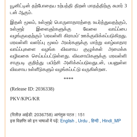
யூனிட்டின் தற்போதைய உற்பத்தி திறன் மாதத்திற்கு சுமார்
3
டன் ஆகும்.
இதன் மூலம், உள்ளூர் பொருளாதாரத்தை உயர்த்துவதற்கும்,
உள்ளூர் இளைஞர்களுக்கு வேலை வாய்ப்பை
வழங்குவதற்கும் 'மரவள்ளி கிராமம்' ஊக்குவிக்கப்படுகிறது.
மரவள்ளி வளர்ப்பு மூலம் அவர்களுக்கு மாற்று வாழ்வாதார
வாய்ப்புகளை வழங்க விவசாய குழுக்கள் அமைக்க
வழிவகை செய்யப்பட்டுள்ளது. விவசாயிகளுக்கு மரவள்ளி
சாகுபடி குறித்து பயிற்சி அளிக்கப்படுவதுடன், பயனுள்ள
விவசாய உள்ளீடுகளும் வழங்கப்பட்டு வருகின்றன.
****
(Release ID: 2036338)
PKV/KPG/KR
(रिलीज़ आईडी: 2036758)
आगंतुक पटल : 151
इस विज्ञप्ति को इन भाषाओं में पढ़ें:
English
,
Urdu
,
हिन्दी
,
Hindi_MP