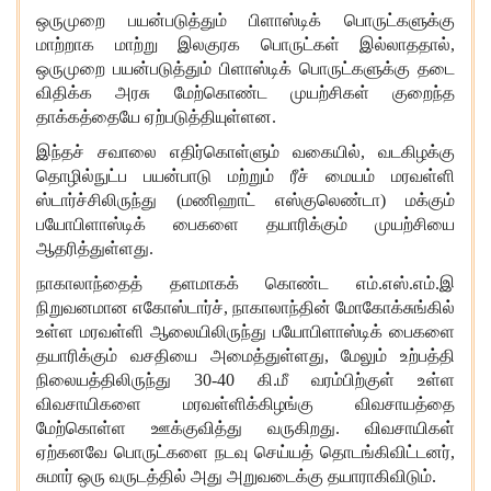
ஒருமுறை பயன்படுத்தும் பிளாஸ்டிக் பொருட்களுக்கு
மாற்றாக மாற்று இலகுரக பொருட்கள் இல்லாததால்
,
ஒருமுறை பயன்படுத்தும் பிளாஸ்டிக் பொருட்களுக்கு தடை
விதிக்க அரசு மேற்கொண்ட முயற்சிகள் குறைந்த
தாக்கத்தையே ஏற்படுத்தியுள்ளன.
இந்த
ச் சவாலை எதிர்கொள்ளும் வகையில், வடகிழக்கு
தொழில்நுட்ப பயன்பாடு மற்றும் ரீச் மையம் மரவள்ளி
ஸ்டார்ச்சிலிருந்து (மணிஹாட் எஸ்குலெண்டா) மக்கும்
பயோபிளாஸ்டிக் பைகளை தயாரிக்கும் முயற்சியை
ஆதரித்துள்ளது.
நாகாலாந்தை
த் தளமாகக் கொண்ட எம்.எஸ்.எம்.இ
நிறுவனமான எகோஸ்டார்ச், நாகாலாந்தின் மோகோக்சுங்கில்
உள்ள மரவள்ளி ஆலையிலிருந்து பயோபிளாஸ்டிக் பைகளை
தயாரிக்கும் வசதியை அமைத்துள்ளது, மேலும் உற்பத்தி
நிலையத்திலிருந்து 30-40 கி.மீ வரம்பிற்குள் உள்ள
விவசாயிகளை மரவள்ளிக்கிழங்கு விவசாயத்தை
மேற்கொள்ள ஊக்குவித்து வருகிறது. விவசாயிகள்
ஏற்கனவே பொருட்களை நடவு செய்யத் தொடங்கிவிட்டனர்,
சுமார் ஒரு வருடத்தில் அது அறுவடைக்கு தயாராகிவிடும்.