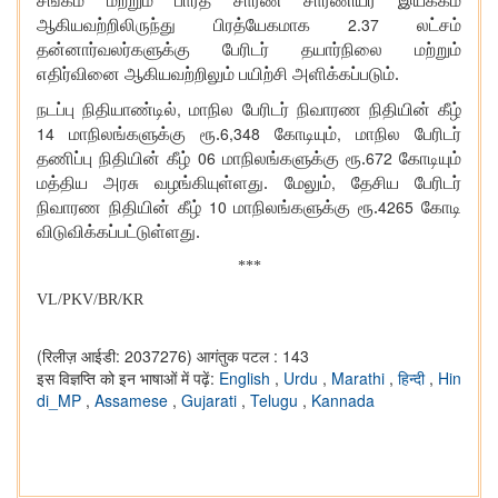
சங்கம் மற்றும் பாரத சாரண சாரணியர் இயக்கம்
2.37
ஆகியவற்றிலிருந்து பிரத்யேகமாக
லட்சம்
தன்னார்வலர்களுக்கு பேரிடர் தயார்நிலை மற்றும்
எதிர்வினை ஆகியவற்றிலும் பயிற்சி அளிக்கப்படும்.
,
நடப்பு நிதியாண்டில்
மாநில பேரிடர் நிவாரண நிதியின் கீழ்
14
6,348
,
மாநிலங்களுக்கு ரூ.
கோடியும்
மாநில பேரிடர்
06
672
தணிப்பு நிதியின் கீழ்
மாநிலங்களுக்கு ரூ.
கோடியும்
,
மத்திய அரசு வழங்கியுள்ளது. மேலும்
தேசிய பேரிடர்
10
4265
நிவாரண நிதியின் கீழ்
மாநிலங்களுக்கு ரூ.
கோடி
விடுவிக்கப்பட்டுள்ளது.
***
VL/PKV/BR/KR
(रिलीज़ आईडी: 2037276)
आगंतुक पटल : 143
इस विज्ञप्ति को इन भाषाओं में पढ़ें:
English
,
Urdu
,
Marathi
,
हिन्दी
,
Hin
di_MP
,
Assamese
,
Gujarati
,
Telugu
,
Kannada