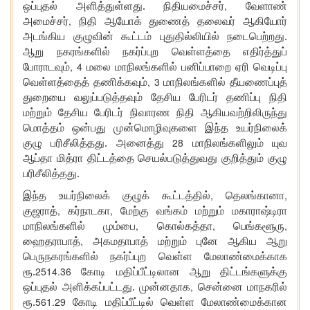
,
ஒப்புதல் அளித்துள்ளது. நிதியமைச்சர்
வேளாண்
,
அமைச்சர்
நிதி ஆயோக் துணைத் தலைவர் ஆகியோர்
அடங்கிய குழுவின் கூட்டம் புதுதில்லியில் நடைபெற்றது.
ஆறு நகரங்களில் நகர்ப்புற வெள்ளத்தை எதிர்த்துப்
, 4
போராடவும்
மலை மாநிலங்களில் பனிப்பாறை ஏரி வெடிப்பு
, 3
வெள்ளத்தைத் தணிக்கவும்
மாநிலங்களில் தீயணைப்புத்
துறையை வலுப்படுத்தவும் தேசிய பேரிடர் தணிப்பு நிதி
மற்றும் தேசிய பேரிடர் நிவாரண நிதி ஆகியவற்றிலிருந்து
மொத்தம் ஒன்பது முன்மொழிவுகளை இந்த உயர்நிலைக்
28
குழு பரிசீலித்தது. அனைத்து
மாநிலங்களிலும் யுவ
ஆப்தா மித்ரா திட்டத்தை செயல்படுத்துவது
குறித்து
ம் குழு
பரிசீலித்தது.
,
,
இந்த உயர்நிலைக் குழுக் கூட்டத்தில்
தெலங்கானா
,
,
குஜராத்
கர்நாடகா
மேற்கு வங்கம் மற்றும் மகாராஷ்டிரா
,
,
,
மாநிலங்களில் மும்பை
கொல்கத்தா
பெங்களூரு
,
ஹைதராபாத்
அகமதாபாத் மற்றும் புனே ஆகிய ஆறு
பெருநகரங்களில் நகர்ப்புற வெள்ள மேலாண்மைக்காக
2514.36
ரூ.
கோடி மதிப்பீட்டிலான ஆறு திட்டங்களுக்கு
,
ஒப்புதல் அளிக்கப்பட்டது. முன்னதாக
சென்னை மாநகரில்
561.29
ரூ.
கோடி மதிப்பீட்டில் வெள்ள மேலாண்மைக்கான