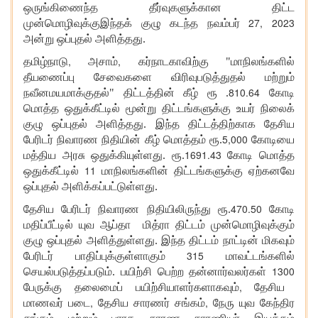
ஒருங்கிணைந்த தீர்வுகளுக்கான திட்ட
27, 2023
முன்மொழிவுக்குஇந்தக் குழு கடந்த நவம்பர்
அன்று ஒப்புதல் அளித்தது.
,
,
தமிழ்நாடு
அசாம்
கர்நாடகாவிற்கு "மாநிலங்களில்
தீயணைப்பு சேவைகளை விரிவுபடுத்துதல் மற்றும்
810.64
நவீனமயமாக்குதல்" திட்டத்தின் கீழ் ரூ .
கோடி
மொத்த ஒதுக்கீட்டில் மூன்று திட்டங்களுக்கு உயர் நிலைக்
குழு ஒப்புதல் அளித்தது. இந்த திட்டத்திற்காக தேசிய
5,000
பேரிடர் நிவாரண நிதியின் கீழ் மொத்தம் ரூ.
கோடியை
1691.43
மத்திய அரசு ஒதுக்கியுள்ளது. ரூ.
கோடி மொத்த
11
ஒதுக்கீட்டில்
மாநிலங்களின் திட்டங்களுக்கு ஏற்கனவே
ஒப்புதல் அளிக்கப்பட்டுள்ளது.
470.50
தேசிய பேரிடர் நிவாரண நிதியிலிருந்து ரூ.
கோடி
மதிப்பீட்டில் யுவ ஆப்தா மித்ரா திட்டம் முன்மொழிவுக்கும்
குழு ஒப்புதல் அளித்துள்ளது. இந்த திட்டம் நாட்டின் மிகவும்
315
பேரிடர் பாதிப்புக்குள்ளாகும்
மாவட்டங்களில்
1300
செயல்படுத்தப்படும். பயிற்சி பெற்ற தன்னார்வலர்கள்
,
பேருக்கு தலைமைப் பயிற்சியாளர்களாகவும்
தேசிய
,
,
மாணவர் படை
தேசிய சாரணர் சங்கம்
நேரு யுவ கேந்திர