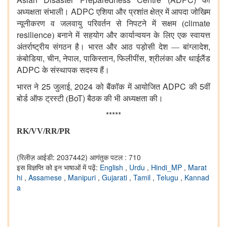
की
ADPC
अध्यक्षता संभाली।
एशिया और प्रशांत क्षेत्र में आपदा जोखिम
climate
न्यूनीकरण व जलवायु परिवर्तन से निपटने में सक्षम (
resilience
)
बनाने में सहयोग और कार्यान्वयन के लिए एक स्वायत्त
,
अंतर्राष्ट्रीय संगठन है। भारत और आठ पड़ोसी देश — बांग्लादेश
,
,
,
,
,
कंबोडिया
चीन
नेपाल
पाकिस्तान
फिलीपींस
श्रीलंका और थाईलैंड
ADPC
के संस्थापक सदस्य हैं।
25
, 2024
ADPC
5
भारत ने
जुलाई
को बैंकॉक में आयोजित
की
वीं
BoT)
बोर्ड ऑफ ट्रस्टी (
बैठक की भी अध्यक्षता की।
*****
RK/VV/RR/PR
(रिलीज़ आईडी: 2037442)
आगंतुक पटल : 710
इस विज्ञप्ति को इन भाषाओं में पढ़ें:
English
,
Urdu
,
Hindi_MP
,
Marat
hi
,
Assamese
,
Manipuri
,
Gujarati
,
Tamil
,
Telugu
,
Kannad
a