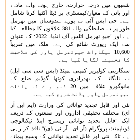
شعبوں میں درجہ حرارت، خارج ہونے والے مادہ،
اور پانی کے معیار/کیمسٹری پر ڈیٹا اکٹھا کرنا شامل
ہے۔ جی ایس آئی نے پورے ہندوستان میں تھرمل
طور پر بے ضابطگی والے 381 علاقوں کا مطالعہ کیا
ہے اور ’جیو تھرمل اٹلس آف انڈیا، 2022‘ کے عنوان
سے ایک رپورٹ شائع کی ہے۔ ملک میں تقریباً
10,600 میگاواٹ جیوتھرمل پاور کی صلاحیت
کا تخمینہ لگایا گیا ہے۔
سنگارینی کولیریز کمپنی لمیٹڈ (ایس سی سی ایل)
نے تلنگانہ کے بھدرادری کوٹھا گوڈیم ضلع کے
مانوگورو علاقہ میں 20 کلو واٹ کا پائلٹ
جیوتھرمل پاور پلانٹ شروع کیا ہے۔
نئی اور قابل تجدید توانائی کی وزارت (ایم این آر
ای) مختلف تحقیقی اداروں اور صنعتوں کے ذریعے
ایک "قابل تجدید توانائی ریسرچ اینڈ ٹیکنالوجی
ڈویلپمنٹ پروگرام (آر ای –آر ٹی ڈی)" نافذ کر رہی
ہے تاکہ نئی اور قابل تجدید توانائی کے وسیع پیمانے