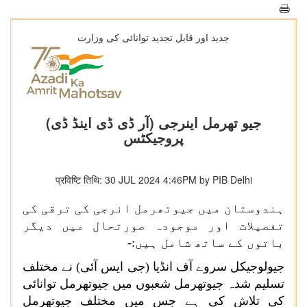
جدید اور قابل تجدید توانائی کی وزارت
جیو تھرمل اینرجی (آر ڈی ڈی اینڈ ڈی)
پروجیکٹس
प्रविष्टि तिथि: 30 JUL 2024 4:46PM by PIB Delhi
ہندوستان میں جیوتھرمل انرجی کی ترقی کی
تفصیلات اور موجودہ صورتحال میں دیگر
باتوں کے ساتھ شامل ہیں:-
جیولوجیکل سروے آف انڈیا (جی ایس آئی) نے مختلف
تسلیم شدہ جیوتھرمل شعبوں میں جیوتھرمل توانائی
کی تلاش کی ہے جس میں مختلف جیوتھرمل