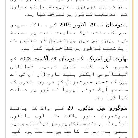
ہے، دونوں فریقوں نے جیوتھرمل کو تعاون
کے ایک شعبے کے طور پر شناخت کیا ہے۔
ہندوستان نے 29 اکتوبر 2019 کو مملکت سعودی
عرب کے ساتھ ایک مفاہمت نامے پر دستخط
کیے ہیں، جس میں جیوتھرمل کو تعاون کے
ایک شعبے کے طور پر شناخت کیا گیا ہے۔
بھارت اور امریکہ کے درمیان 29 اگست 2023 کو
شروع کیے گئے قابل تجدید توانائی
ٹیکنالوجی ایکشن پلیٹ فارم (آر ای ٹی اے
پی) کے تحت، جیوتھرمل کو دوسری باتوں کے
ساتھ، ایک فوکس ایریا کے طور پر شناخت
کیا گیا ہے۔
منوگورو میں مذکورہ 20 کلو واٹ کا پائلٹ
جیوتھرمل پاور پلانٹ بند لوپ بائنری
آرگینک رینکن سائکل پروسز ٹیکنالوجی پر
مبنی ہے، جس کا کامیابی سے مظاہرہ کیا