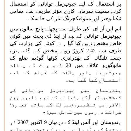
پر استعمال کے لیے جیوتھرمل توانائی کو استعمال
کرنے سمیت سرمایہ کاری مؤثر طریقے سے مقامی
ٹیکنالوجیز اور مینوفیکچرنگ تیار کی جا سکے۔
ایم این آر ای کی طرف سے پچھلے پانچ سالوں میں
جیوتھرمل توانائی کے لیے آر اینڈ ڈی بجٹ میں کوئی
خاص مختص نہیں کیا گیا ہے۔ کوئلہ کی وزارت کی
طرف سے 2.42 کروڑ روپے مختص کیے گئے ہیں،
جسے تلنگانہ کے بھدرادری کوٹھا گوڈیم ضلع کے
مانوگورو علاقے میں 20 کلو واٹ کے پائلٹ
جیوتھرمل پاور پلانٹ کے قیام کے لیے
استعمال کیا گیا ہے۔
ہندوستان میں جیوتھرمل توانائی کی
کوششوں کو آگے بڑھانے کے لیے نامور بین
الاقوامی تنظیموں/ممالک کے ساتھ تعاون/
شراکت داریوں میں شامل ہیں: -
ہندوستان اور آئس لینڈ کے درمیان 9 اکتوبر 2007 کو
دستخط کیے گئے ایم او یو کے تحت، جو جاری