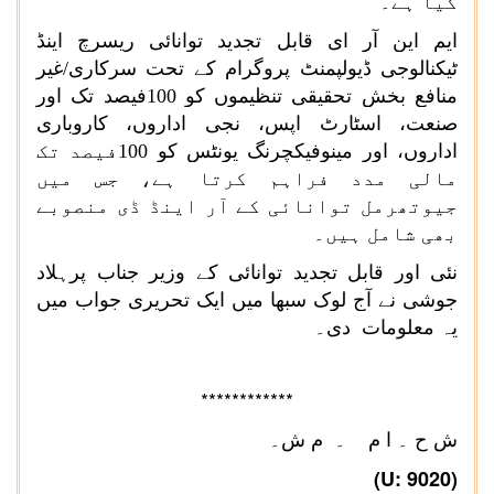
گیا ہے۔
ایم این آر ای قابل تجدید توانائی ریسرچ اینڈ
ٹیکنالوجی ڈیولپمنٹ پروگرام کے تحت سرکاری/غیر
منافع بخش تحقیقی تنظیموں کو 100فیصد تک اور
صنعت، اسٹارٹ اپس، نجی اداروں، کاروباری
اداروں، اور مینوفیکچرنگ یونٹس کو 100فیصد تک
مالی مدد فراہم کرتا ہے، جس میں
جیوتھرمل توانائی کے آر اینڈ ڈی منصوبے
بھی شامل ہیں۔
نئی اور قابل تجدید توانائی کے وزیر جناب پرہلاد
جوشی نے آج لوک سبھا میں ایک تحریری جواب میں
یہ معلومات دی۔
************
ش ح
۔
ا م
۔
م ش۔
(
U
: 9020)