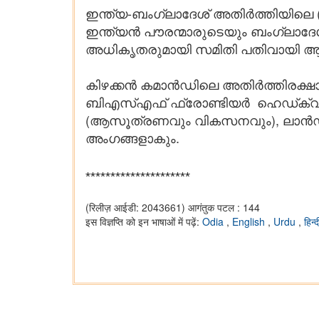
ഇന്ത്യ-ബംഗ്ലാദേശ് അതിർത്തിയിലെ (
ഇന്ത്യൻ പൗരന്മാരുടെയും ബംഗ്ലാദേ
അധികൃതരുമായി സമിതി പതിവായി ആ
കിഴക്കൻ കമാൻഡിലെ അതിർത്തിരക്ഷ
ബിഎസ്എഫ് ഫ്രോണ്ടിയർ ഹെഡ്ക്വാർട
(ആസൂത്രണവും വികസനവും), ലാൻഡ്
അംഗങ്ങളാകും.
*********************
(रिलीज़ आईडी: 2043661)
आगंतुक पटल : 144
इस विज्ञप्ति को इन भाषाओं में पढ़ें:
Odia
,
English
,
Urdu
,
हिन्