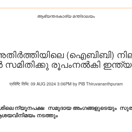
ആഭ്യന്തരകാര്യ മന്ത്രാലയം
 അതിർത്തിയിലെ (ഐബിബി) ന
ാൻ സമിതിക്കു രൂപംനൽകി ഇന്ത്
प्रविष्टि तिथि: 09 AUG 2024 3:06PM by PIB Thiruvananthpuram
േശിലെ
ന്യൂനപക്ഷ
സമുദായ അംഗങ്ങളുടെയും സുരക്ഷ
ശയവിനിമയം നടത്തും