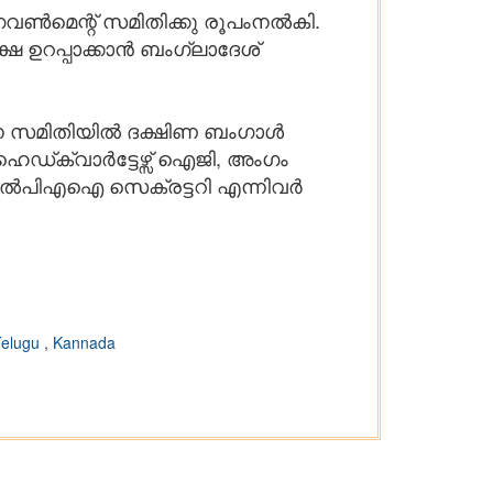
ഗവൺമെന്റ് സമിതിക്കു രൂപംനൽകി.
 ഉറപ്പാക്കാൻ ബംഗ്ലാദേശ്
ന സമിതിയിൽ ദക്ഷിണ ബംഗാൾ
ഡ്ക്വാർട്ടേഴ്സ് ഐജി, അംഗം
എൽപിഎഐ സെക്രട്ടറി എന്നിവർ
Telugu
,
Kannada