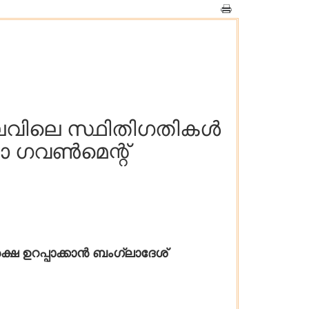
ിലവിലെ സ്ഥിതിഗതികൾ
യാ ഗവൺമെന്റ്
 ഉറപ്പാക്കാൻ ബംഗ്ലാദേശ്