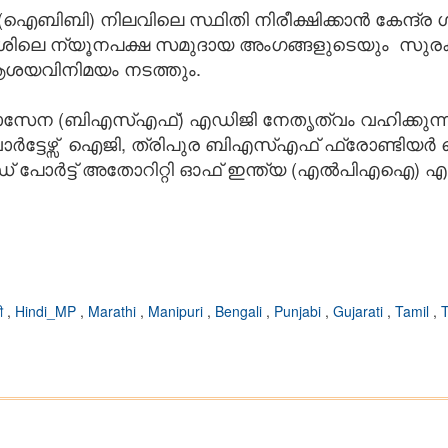
ഐബിബി) നിലവിലെ സ്ഥിതി നിരീക്ഷിക്കാൻ കേന്ദ്ര 
ശിലെ ന്യൂനപക്ഷ സമുദായ അംഗങ്ങളുടെയും സുരക്ഷ
ശയവിനിമയം നടത്തും.
ാസേന (ബിഎസ്എഫ്) എഡിജി നേതൃത്വം വഹിക്കുന്
്ടേഴ്സ് ഐജി, ത്രിപുര ബിഎസ്എഫ് ഫ്രോണ്ടിയർ ഹെ
 പോർട്ട് അതോറിറ്റി ഓഫ് ഇന്ത്യ (എൽപിഎഐ) 
दी
,
Hindi_MP
,
Marathi
,
Manipuri
,
Bengali
,
Punjabi
,
Gujarati
,
Tamil
,