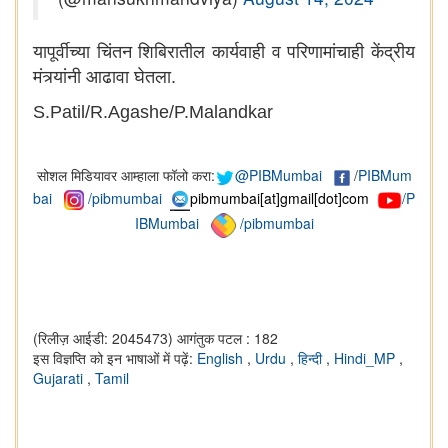
यापूर्वीच्या चिंतन शिबिरातील कार्यवाही व परिणामांचाही केंद्रीय
मंत्र्यांनी आढावा घेतला.
S.Patil/R.Agashe/P.Malandkar
सोशल मिडियावर आम्हाला फॉलो करा:
@PIBMumbai
/
PIBMum
bai
/pibmumbai
pibmumbai[at]gmail[dot]com
/P
IBMumbai
/pibmumbai
(रिलीज़ आईडी: 2045473)
आगंतुक पटल : 182
इस विज्ञप्ति को इन भाषाओं में पढ़ें:
English
,
Urdu
,
हिन्दी
,
Hindi_MP
,
Gujarati
,
Tamil