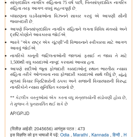
સાંપ્રદાયિક નાગરિક સંહિતાના
વર્ષ પછી
બિનસાંપ્રદાયિક નાગરિક
75
,
સંહિતા તરફ આગળ વધવું મહત્વપૂર્ણ છે
.
બંધારણના ઘડવૈયાઓના વિઝનને સાકાર કરવું એ આપણી સૌની
જવાબદારી છે
.
આપણે બિનસાંપ્રદાયિક નાગરિક સંહિતાને લગતા વિવિધ મંતવ્યો અને
દ્રષ્ટિકોણોને આવકારવા જોઈએ
.
ભારતે
એક રાષ્ટ્ર એક ચૂંટણી
ની વિભાવનાને સ્વીકારવા માટે આગળ
"
"
આવવું જોઈએ
.
નાગરિકો કાનૂની જટિલતાઓની જાળમાં ફસાઈ ન જાય તે માટે
થી વધુ કાયદાઓ નાબૂદ કરવામાં આવ્યા હતા
1,500
.
આપણે સદીઓ જૂના ફોજદારી કાયદાઓનું સ્થાન ભારતીય ન્યાય
સંહિતા તરીકે ઓળખાતા નવા ફોજદારી કાયદાઓ સાથે લીધું છે
જેનો
,
મૂળમાં વિચાર બ્રિટિશરોની ઠપકા અને સજાની વિચારધારાની વિરુદ્ધ
નાગરિકોને ન્યાય સુનિશ્ચિત કરવાનો છે
.
કેટલીક વસ્તુઓમાં એક કરતા વધુ મંત્રાલયોની સંડોવણી હોય છે
**
,
તે મુજબ તે પુનરાવર્તિત થઈ શકે છે
AP/GP/JD
(रिलीज़ आईडी: 2045656)
आगंतुक पटल : 473
इस विज्ञप्ति को इन भाषाओं में पढ़ें:
Odia
,
Marathi
,
Kannada
,
हिन्दी
,
H