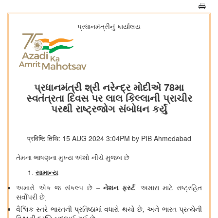
પ્રધાનમંત્રીનું કાર્યાલય
પ્રધાનમંત્રી શ્રી નરેન્દ્ર મોદીએ 78મા
સ્વતંત્રતા દિવસ પર લાલ કિલ્લાની પ્રાચીર
પરથી રાષ્ટ્રજોગ સંબોધન કર્યું
प्रविष्टि तिथि: 15 AUG 2024 3:04PM by PIB Ahmedabad
તેમના ભાષણના મુખ્ય અંશો નીચે મુજબ છે
સામાન્ય
અમારો એક જ સંકલ્પ છે
નેશન ફર્સ્ટ
અમારા માટે રાષ્ટ્રહિત
–
.
સર્વોપરી છે
.
વૈશ્વિક સ્તરે ભારતની પ્રતિષ્ઠામાં વધારો થયો છે
અને ભારત પ્રત્યેની
,