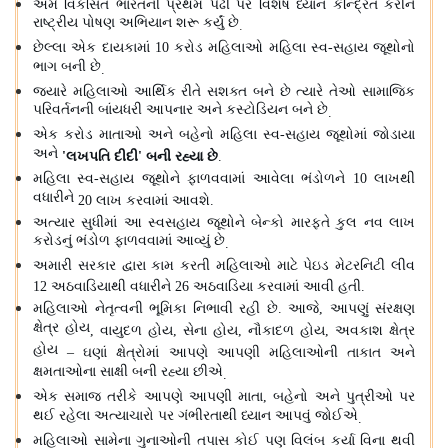
અમે વિકસિત ભારતની પ્રથમ પેઢી પર વિશેષ ધ્યાન કેન્દ્રિત કરીને
રાષ્ટ્રીય પોષણ અભિયાન શરૂ કર્યું છે
.
છેલ્લા એક દાયકામાં
કરોડ મહિલાઓ મહિલા સ્વ
સહાય જૂથોનો
10
-
ભાગ બની છે
.
જ્યારે મહિલાઓ આર્થિક રીતે સશક્ત બને છે ત્યારે તેઓ સામાજિક
પરિવર્તનની બાંયધરી આપનાર અને કસ્ટોડિયન બને છે
.
એક કરોડ માતાઓ અને બહેનો મહિલા સ્વ
સહાય જૂથોમાં જોડાયા
-
અને
લખપતિ દીદી
બની રહ્યા છે
'
'
.
મહિલા સ્વ
સહાય જૂથોને ફાળવવામાં આવેલા ભંડોળને
લાખથી
-
10
વધારીને
લાખ કરવામાં આવશે
20
.
અત્યાર સુધીમાં આ સ્વસહાય જૂથોને બેન્કો મારફતે કુલ નવ લાખ
કરોડનું ભંડોળ ફાળવવામાં આવ્યું છે
.
અમારી સરકાર દ્વારા કામ કરતી મહિલાઓ માટે પેઇડ મેટરનિટી લીવ
અઠવાડિયાથી વધારીને
અઠવાડિયા કરવામાં આવી હતી
12
26
.
મહિલાઓ નેતૃત્વની ભૂમિકા નિભાવી રહી છે
આજે
આપણું સંરક્ષણ
.
,
ક્ષેત્ર હોય
વાયુદળ હોય
સેના હોય
નૌકાદળ હોય
અવકાશ ક્ષેત્ર
,
,
,
,
હોય
ઘણાં ક્ષેત્રોમાં આપણે આપણી મહિલાઓની તાકાત અને
–
ક્ષમતાઓના સાક્ષી બની રહ્યા છીએ
.
એક સમાજ તરીકે આપણે આપણી માતા
બહેનો અને પુત્રીઓ પર
,
થઈ રહેલા અત્યાચારો પર ગંભીરતાથી ધ્યાન આપવું જોઈએ
.
મહિલાઓ સામેના ગુનાઓની તપાસ કોઈ પણ વિલંબ કર્યા વિના થવી