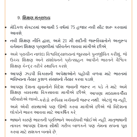
શિક્ષણ મંત્રાલય
મેડિકલ સેક્ટરમાં આગામી
વર્ષમાં
હજાર નવી સીટ શરૂ કરવામાં
5
75
આવશે
.
નવી શિક્ષણ નીતિ દ્વારા
અમે
મી સદીની જરૂરિયાતોને અનુરૂપ
,
21
વર્તમાન શિક્ષણ પ્રણાલીમાં પરિવર્તન લાવવા માંગીએ છીએ
.
અમે પ્રાચીન નાલંદા વિશ્વવિદ્યાલયનાં જુસ્સાને પુનર્જીવિત કરીશું
જે
,
ઉચ્ચ શિક્ષણ અને સંશોધનને પ્રોત્સાહન આપીને ભારતને વૈશ્વિક
શિક્ષણ કેન્દ્ર તરીકે સ્થાપિત કરશે
.
આપણે ઝડપી વિકાસની અપેક્ષાઓને પહોંચી વળવા માટે ભારતમાં
ભવિષ્યના તૈયાર કુશળ સંસાધનો તૈયાર કરવા પડશે
.
આપણા દેશના યુવાનોને વિદેશ જવાની જરૂર ન પડે તે માટે અમે
શિક્ષણ વ્યવસ્થા વિકસાવવા માગીએ છીએ
આપણા મધ્યમવર્ગીય
.
પરિવારોએ લાખો
કરોડો રૂપિયા ખર્ચવાની જરૂર નથી
એટલું જ નહીં
-
.
,
અમે એવી સંસ્થાઓ પણ ઊભી કરવા માગીએ છીએ જે વિદેશના
લોકોને ભારત આવવા માટે આકર્ષિત કરે
.
ભાષાને કારણે ભારતની પ્રતિભાને અવરોધવી જોઈએ નહીં
માતૃભાષાની
.
તાકાત આપણા દેશના સૌથી ગરીબ બાળકને પણ તેમના સપના પૂરા
કરવા માટે સશક્ત બનાવે છે
.