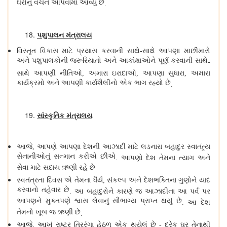
ઘરોનું વચન આપવામાં આવ્યું છે
.
પશુપાલન મંત્રાલય
વિસ્તૃત વિકાસ માટે પ્રયાસ કરવાની સાથે
સાથે આપણા માછીમારો
-
અને પશુપાલકોની જરૂરિયાતો અને આકાંક્ષાઓને પૂર્ણ કરવાની સાથે
-
સાથે આપણી નીતિઓ
અમારા ઇરાદાઓ
આપણા સુધારા
અમારા
,
,
,
કાર્યક્રમો અને આપણી કાર્યશૈલીનો એક ભાગ રહ્યો છે
.
સાંસ્કૃતિક મંત્રાલય
આજે
આપણે આપણા દેશની આઝાદી માટે લડનારા બહાદુર સ્વાતંત્ર્ય
,
સેનાનીઓનું સન્માન કરીએ છીએ
આપણો દેશ તેમના ત્યાગ અને
.
સેવા માટે સદાય ઋણી રહે છે
.
સ્વતંત્રતા દિવસ એ તેમના ધૈર્ય
સંકલ્પ અને દેશભક્તિના ગુણોને યાદ
,
કરવાનો તહેવાર છે
આ બહાદુરોને કારણે જ આઝાદીના આ પર્વ પર
.
આપણને મુક્તપણે શ્વાસ લેવાનું સૌભાગ્ય પ્રાપ્ત થયું છે
આ દેશ
.
તેમનો ખૂબ જ ઋણી છે
.
આજે
આખું રાષ્ટ્ર ત્રિરંગા હેઠળ એક થયેલું છે
દરેક ઘર તેનાથી
,
-