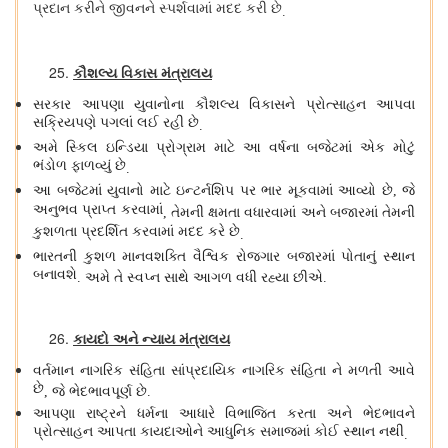
પ્રદાન કરીને જીવનને સ્પર્શવામાં મદદ કરી છે
.
કૌશલ્ય વિકાસ મંત્રાલય
સરકાર આપણા યુવાનોના કૌશલ્ય વિકાસને પ્રોત્સાહન આપવા
સક્રિયપણે પગલાં લઈ રહી છે
.
અમે સ્કિલ ઇન્ડિયા પ્રોગ્રામ માટે આ વર્ષના બજેટમાં એક મોટું
ભંડોળ ફાળવ્યું છે
.
આ બજેટમાં યુવાનો માટે ઇન્ટર્નશિપ પર ભાર મૂકવામાં આવ્યો છે
જે
,
અનુભવ પ્રાપ્ત કરવામાં
તેમની ક્ષમતા વધારવામાં અને બજારમાં તેમની
,
કુશળતા પ્રદર્શિત કરવામાં મદદ કરે છે
.
ભારતની કુશળ માનવશક્તિ વૈશ્વિક રોજગાર બજારમાં પોતાનું સ્થાન
બનાવશે
અમે તે સ્વપ્ન સાથે આગળ વધી રહ્યા છીએ
.
.
કાયદો અને ન્યાય મંત્રાલય
વર્તમાન નાગરિક સંહિતા સાંપ્રદાયિક નાગરિક સંહિતા ને મળતી આવે
છે
જે ભેદભાવપૂર્ણ છે
,
.
આપણા રાષ્ટ્રને ધર્મના આધારે વિભાજિત કરતા અને ભેદભાવને
પ્રોત્સાહન આપતા કાયદાઓને આધુનિક સમાજમાં કોઈ સ્થાન નથી
.