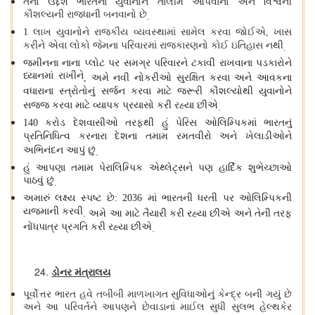
તેનો ઉદ્દેશ ભારતના યુવાનોને તાલીમ આપવાનો અને વિશ્વની
કૌશલ્યની રાજધાની બનવાનો છે
.
લાખ યુવાનોને રાજકીય વ્યવસ્થામાં સામેલ કરવા જોઈએ
ખાસ
1
,
કરીને એવા લોકો જેમના પરિવારમાં રાજકારણનો કોઈ ઇતિહાસ નથી
.
જમીનના નાના પ્લોટ પર સમગ્ર પરિવારને ટકાવી રાખવાના પડકારોને
ધ્યાનમાં રાખીને
અમે નવી નોકરીઓ સુરક્ષિત કરવા અને આવકના
,
વધારાના સ્ત્રોતોનું સર્જન કરવા માટે જરૂરી કૌશલ્યોથી યુવાનોને
સજ્જ કરવા માટે વ્યાપક પ્રયાસો કરી રહ્યા છીએ
.
કરોડ દેશવાસીઓ તરફથી હું પેરિસ ઓલિમ્પિકમાં ભારતનું
140
પ્રતિનિધિત્વ કરનારા દેશના તમામ રમતવીરો અને ખેલાડીઓને
અભિનંદન આપું છું
.
હું આપણા તમામ પેરાલિમ્પિક એથ્લેટ્સને પણ હાર્દિક શુભેચ્છાઓ
પાઠવું છું
.
અમારું લક્ષ્ય સ્પષ્ટ છે
માં ભારતની ધરતી પર ઓલિમ્પિકની
: 2036
યજમાની કરવી
અમે આ માટે તૈયારી કરી રહ્યા છીએ અને તેની તરફ
.
નોંધપાત્ર પ્રગતિ કરી રહ્યા છીએ
.
ડોનર મંત્રાલય
પૂર્વોત્તર ભારત હવે તબીબી માળખાગત સુવિધાઓનું કેન્દ્ર બની ગયું છે
અને આ પરિવર્તને આપણને છેવાડાનાં માઈલ સુધી સુલભ હેલ્થકેર