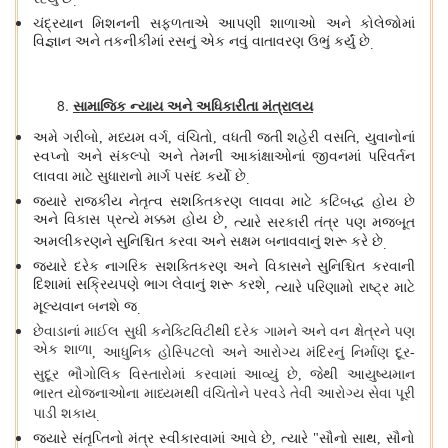
રહ્યું છે
.
ચંદ્રયાન મિશનની સફળતાએ આપણી શાળાઓ અને કોલેજોમાં
વિજ્ઞાન અને તકનીકીમાં રસનું એક નવું વાતાવરણ ઉભું કર્યું છે
.
સામાજિક ન્યાય અને અધિકારીતા મંત્રાલય
અમે ગરીબો
મધ્યમ વર્ગ
વંચિતો
વધતી જતી શહેરી વસતિ
યુવાનોનાં
,
,
,
,
સ્વપ્નો અને સંકલ્પો અને તેમની આકાંક્ષાઓનાં જીવનમાં પરિવર્તન
લાવવા માટે સુધારાનો માર્ગ પસંદ કર્યો છે
.
જ્યારે રાજકીય નેતૃત્વ સશક્તિકરણ લાવવા માટે કટિબદ્ધ હોય છે
અને વિકાસ પ્રત્યે મક્કમ હોય છે
ત્યારે સરકારી તંત્ર પણ મજબૂત
,
અમલીકરણને સુનિશ્ચિત કરવા અને સક્ષમ બનાવવાનું શરૂ કરે છે
.
જ્યારે દરેક નાગરિક સશક્તિકરણ અને વિકાસને સુનિશ્ચિત કરવાની
દિશામાં સક્રિયપણે ભાગ લેવાનું શરૂ કરશે
ત્યારે પરિણામો રાષ્ટ્ર માટે
,
મૂલ્યવાન બનશે જ
.
છેવાડાનાં માઈલ સુધી કનેક્ટિવિટીથી દરેક ગામને અને વન ક્ષેત્રને પણ
એક શાળા
આધુનિક હોસ્પિટલો અને આરોગ્ય મંદિરનું નિર્માણ દૂર
,
-
સુદૂર ભૌગોલિક વિસ્તારોમાં કરવામાં આવ્યું છે
જેથી આયુષ્યમાન
,
ભારત યોજનાઓના માધ્યમથી વંચિતોને પરવડે તેવી આરોગ્ય સેવા પૂરી
પાડી શકાય
.
જ્યારે સંતૃપ્તિનો મંત્ર સ્વીકારવામાં આવે છે
ત્યારે
સૌનો સાથ
સૌનો
,
"
,