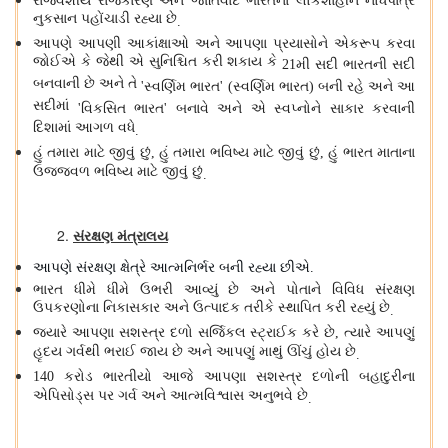
રાજવંશીય રાજકારણ અને જાતિવાદ ભારતના લોકશાહીને નોંધપાત્ર
નુકસાન પહોંચાડી રહ્યા છે
.
આપણે આપણી આકાંક્ષાઓ અને આપણા પ્રયાસોને એકરૂપ કરવા
જોઈએ કે જેથી એ સુનિશ્ચિત કરી શકાય કે
મી સદી ભારતની સદી
21
બનવાની છે અને તે
સ્વર્ણિમ ભારત
સ્વર્ણિમ ભારત
બની રહે અને આ
'
' (
)
સદીમાં
વિકસિત ભારત
બનાવે અને એ સ્વપ્નોને સાકાર કરવાની
'
'
દિશામાં આગળ વધે
.
હું તમારા માટે જીવું છું
હું તમારા ભવિષ્ય માટે જીવું છું
હું ભારત માતાના
,
,
ઉજ્જવળ ભવિષ્ય માટે જીવું છું
.
સંરક્ષણ મંત્રાલય
આપણે સંરક્ષણ ક્ષેત્રે આત્મનિર્ભર બની રહ્યા છીએ
.
ભારત ધીમે ધીમે ઉભરી આવ્યું છે અને પોતાને વિવિધ સંરક્ષણ
ઉપકરણોના નિકાસકાર અને ઉત્પાદક તરીકે સ્થાપિત કરી રહ્યું છે
.
જ્યારે આપણા સશસ્ત્ર દળો સર્જિકલ સ્ટ્રાઈક કરે છે
ત્યારે આપણું
,
હૃદય ગર્વથી ભરાઈ જાય છે અને આપણું માથું ઊંચું હોય છે
.
કરોડ ભારતીયો આજે આપણા સશસ્ત્ર દળોની બહાદુરીના
140
એપિસોડ્સ પર ગર્વ અને આત્મવિશ્વાસ અનુભવે છે
.