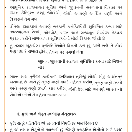
અર્થવ્યવસ્થામાં ઝડપથી સુધારો કર્યો હોય
તો તે ભારત છે
,
.
આધુનિક માળખાગત સુવિધા અને જીવનની સરળતાના વિકાસ પર
ધ્યાન કેન્દ્રિત કરવું જોઈએ
જેથી આપણી આર્થિક વૃદ્ધિ અને
,
વિકાસને વેગ મળે
.
વીતેલા દાયકામાં આપણે સરકારી કનેક્ટિવિટી સુનિશ્ચિત કરવા માટે
અત્યાધુનિક રેલવે
એરપોર્ટ
બંદર અને મજબૂત રોડવેઝ નેટવર્ક
,
,
પ્રદાન કરીને માળખાગત સુવિધાઓનો મોટો વિકાસ જોયો છે
.
હું તમામ ચૂંટાયેલા પ્રતિનિધિઓને વિનંતી કરું છું
પછી ભલે તે કોઈ
,
પણ પક્ષ કે રાજ્ય હોય
તેમના પર પગલાં લેવા
,
જીવન જીવવાની સરળતા સુનિશ્ચિત કરવા માટે મિશન
મોડ
.
ભારત મારા ત્રીજા કાર્યકાળ દરમિયાન ત્રીજું સૌથી મોટું અર્થતંત્ર
બનવાનું છે અને હું ત્રણ ગણી વધારે મહેનત કરીશ
ત્રણ ગણી ઝડપે
,
અને ત્રણ ગણી ઝડપે કામ કરીશ
જેથી દેશ માટે આપણે જે સ્વપ્નો
,
સેવીએ છીએ તે વહેલા સાકાર થાય
.
કૃષિ અને ખેડૂત કલ્યાણ મંત્રાલય
કૃષિ ક્ષેત્રે પરિવર્તન એ સમયની નિર્ણાયક જરૂરિયાત છે
.
હું એ તમામ ખેડૂતોનો આભારી છું જેમણે પ્રાકૃતિક ખેતીનો માર્ગ પસંદ