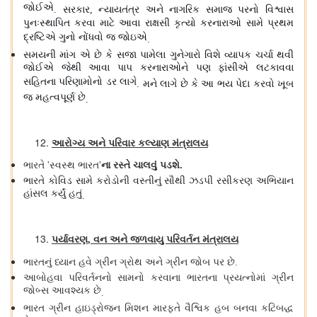
જોઈએ
સરકાર
ન્યાયતંત્ર અને નાગરિક સમાજ પરનો વિશ્વાસ
.
,
પુનઃસ્થાપિત કરવા માટે આવા રાક્ષસી કૃત્યો કરનારાઓ સામે પ્રથમ
દ્રષ્ટિએ ગુનો નોંધવો જ જોઇએ
.
સમયની માંગ એ છે કે સજા પામેલા ગુનેગારો વિશે વ્યાપક ચર્ચા થવી
જોઈએ જેથી આવા પાપ કરનારાઓને પણ ફાંસીએ લટકાવવા
સહિતના પરિણામોનો ડર લાગે
મને લાગે છે કે આ ભય પેદા કરવો ખૂબ
.
જ મહત્વપૂર્ણ છે
.
આરોગ્ય અને પરિવાર કલ્યાણ મંત્રાલય
ભારતે
સ્વસ્થ ભારત
ના રસ્તે ચાલવું પડશે
'
'
.
ભારતે કોવિડ સામે કરોડોની વસ્તીનું સૌથી ઝડપી રસીકરણ અભિયાન
હાંસલ કર્યું હતું
.
પર્યાવરણ
વન અને જળવાયુ પરિવર્તન મંત્રાલય
,
ભારતનું ધ્યાન હવે ગ્રીન ગ્રોથ અને ગ્રીન જોબ પર છે
.
આબોહવા પરિવર્તનનો સામનો કરવાના ભારતના પ્રયત્નોમાં ગ્રીન
જોબ્સ આવશ્યક છે
.
ભારત ગ્રીન હાઇડ્રોજન મિશન મારફતે વૈશ્વિક હબ બનવા કટિબદ્ધ