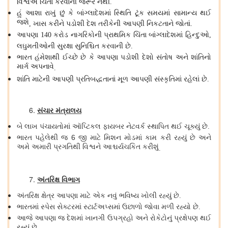
વિશ્વએ ચિંતા કરવાની જરૂર નથી
.
હું આશા રાખું છું કે બાંગ્લાદેશમાં સ્થિતિ ટૂંક સમયમાં સામાન્ય થઈ
જશે
ખાસ કરીને પડોશી દેશ તરીકેની આપણી નિકટતાને જોતાં
,
.
આપણા
કરોડ નાગરિકોની પ્રાથમિક ચિંતા બાંગ્લાદેશમાં હિન્દુઓ
140
,
લઘુમતીઓની સુરક્ષા સુનિશ્ચિત કરવાની છે
.
ભારત હંમેશાથી ઈચ્છે છે કે આપણા પડોશી દેશો સંતોષ અને શાંતિનો
માર્ગ અપનાવે
.
શાંતિ માટેની આપણી પ્રતિબદ્ધતાનાં મૂળ આપણી સંસ્કૃતિમાં રહેલાં છે
.
સંચાર મંત્રાલય
બે લાખ પંચાયતોમાં ઑપ્ટિકલ ફાયબર નેટવર્ક સ્થાપિત થઈ ચૂક્યું છે
.
ભારત પહેલેથી જ 6 જી માટે મિશન મોડમાં કામ કરી રહ્યું છે અને
અમે અમારી પ્રગતિથી વિશ્વને આશ્ચર્યચકિત કરીશું
.
અંતરિક્ષ વિભાગ
અંતરિક્ષ ક્ષેત્ર આપણા માટે એક નવું ભવિષ્ય ખોલી રહ્યું છે
.
ભારતમાં સ્પેસ સેક્ટરમાં સ્ટાર્ટઅપ્સમાં ઉછાળો જોવા મળી રહ્યો છે
.
આજે આપણા જ દેશમાં ખાનગી ઉપગ્રહો અને રોકેટોનું પ્રક્ષેપણ થઈ