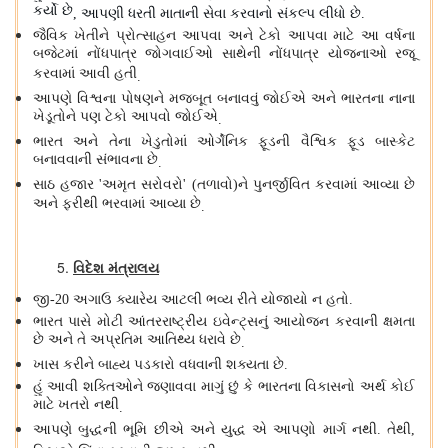
કર્યો છે
આપણી ધરતી માતાની સેવા કરવાનો સંકલ્પ લીધો છે
,
.
જૈવિક ખેતીને પ્રોત્સાહન આપવા અને ટેકો આપવા માટે આ વર્ષના
બજેટમાં નોંધપાત્ર જોગવાઈઓ સાથેની નોંધપાત્ર યોજનાઓ રજૂ
કરવામાં આવી હતી
.
આપણે વિશ્વના પોષણને મજબૂત બનાવવું જોઈએ અને ભારતના નાના
ખેડૂતોને પણ ટેકો આપવો જોઈએ
.
ભારત અને તેના ખેડુતોમાં ઓર્ગેનિક ફૂડની વૈશ્વિક ફૂડ બાસ્કેટ
બનાવવાની સંભાવના છે
.
સાઠ હજાર
અમૃત સરોવરો
તળાવો
ને પુનર્જીવિત કરવામાં આવ્યા છે
'
' (
)
અને ફરીથી ભરવામાં આવ્યા છે
.
વિદેશ મંત્રાલય
જી
અગાઉ ક્યારેય આટલી ભવ્ય રીતે યોજાયો ન હતો
-20
.
ભારત પાસે મોટી આંતરરાષ્ટ્રીય ઇવેન્ટ્સનું આયોજન કરવાની ક્ષમતા
છે અને તે અપ્રતિમ આતિથ્ય ધરાવે છે
.
ખાસ કરીને બાહ્ય પડકારો વધવાની શક્યતા છે
.
હું આવી શક્તિઓને જણાવવા માગું છું કે ભારતના વિકાસનો અર્થ કોઈ
માટે ખતરો નથી
.
આપણે બુદ્ધની ભૂમિ છીએ અને યુદ્ધ એ આપણો માર્ગ નથી
તેથી
.
,