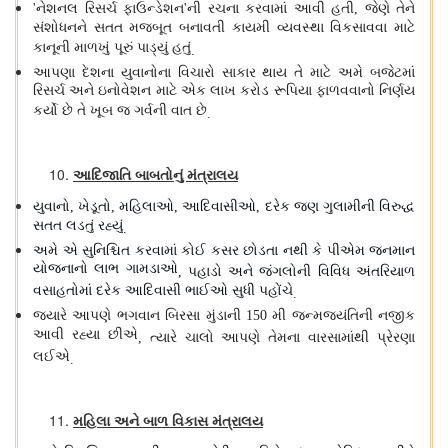
નેશનલ રિસર્ચ ફાઉન્ડેશન
ની રચના કરવામાં આવી હતી
જેણે તેને
'
'
,
સંશોધનને સતત મજબૂત બનાવતી કાયમી વ્યવસ્થા વિકસાવવા માટે
કાનૂની માળખું પૂરું પાડ્યું હતું
.
આપણા દેશના યુવાનોના વિચારો સાકાર થાય તે માટે અમે બજેટમાં
રિસર્ચ અને ઇનોવેશન માટે એક લાખ કરોડ રૂપિયા ફાળવવાનો નિર્ણય
કર્યો છે તે ખૂબ જ ગર્વની વાત છે
.
આદિજાતિ બાબતોનું મંત્રાલય
યુવાનો
ખેડૂતો
મહિલાઓ
આદિવાસીઓ
દરેક જણ ગુલામીની વિરુદ્ધ
,
,
,
,
સતત લડતું રહ્યું
.
અમે એ સુનિશ્ચિત કરવામાં કોઈ કસર છોડતા નથી કે પીએમ જનમાન
યોજનાનો લાભ ગામડાઓ
પહાડો અને જંગલોની વિવિધ અંતરિયાળ
,
વસાહતોમાં દરેક આદિવાસી ભાઈઓ સુધી પહોંચે
.
જ્યારે આપણે ભગવાન બિરસા મુંડાની
મી જન્મજયંતિની નજીક
150
આવી રહ્યા છીએ
ત્યારે ચાલો આપણે તેમના વારસામાંથી પ્રેરણા
,
લઈએ
.
મહિલા અને બાળ વિકાસ મંત્રાલય