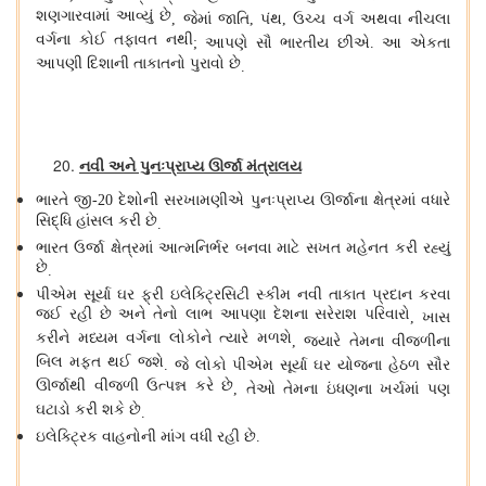
શણગારવામાં આવ્યું છે
જેમાં જાતિ
પંથ
ઉચ્ચ વર્ગ અથવા નીચલા
,
,
,
વર્ગના કોઈ તફાવત નથી
આપણે સૌ ભારતીય છીએ
આ એકતા
;
.
આપણી દિશાની તાકાતનો પુરાવો છે
.
નવી અને પુનઃપ્રાપ્ય ઊર્જા મંત્રાલય
ભારતે જી
દેશોની સરખામણીએ પુનઃપ્રાપ્ય ઊર્જાના ક્ષેત્રમાં વધારે
-20
સિદ્ધિ હાંસલ કરી છે
.
ભારત ઉર્જા ક્ષેત્રમાં આત્મનિર્ભર બનવા માટે સખત મહેનત કરી રહ્યું
છે
.
પીએમ સૂર્યા ઘર ફ્રી ઇલેક્ટ્રિસિટી સ્કીમ નવી તાકાત પ્રદાન કરવા
જઈ રહી છે અને તેનો લાભ આપણા દેશના સરેરાશ પરિવારો
ખાસ
,
કરીને મધ્યમ વર્ગના લોકોને ત્યારે મળશે
જ્યારે તેમના વીજળીના
,
બિલ મફત થઈ જશે
જે લોકો પીએમ સૂર્યા ઘર યોજના હેઠળ સૌર
.
ઊર્જાથી વીજળી ઉત્પન્ન કરે છે
તેઓ તેમના ઇંધણના ખર્ચમાં પણ
,
ઘટાડો કરી શકે છે
.
ઇલેક્ટ્રિક વાહનોની માંગ વધી રહી છે
.