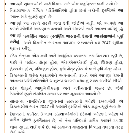
આપણો સુધારાઓનો માર્ગ વિકાસ માટે એક બ્લુપ્રિન્ટ બની ગયો છે
.
નિરાશાજનક વૈશ્વિક પરિસ્થિતિઓ હોવા છતાં તકોની દ્રષ્ટિએ
આ
ભારત માટે સુવર્ણ યુગ
છે
'
'
.
આપણે આ તકને સરકી જવા દેવી જોઈએ નહીં
જો આપણે આ
.
પળને ઝીલીને આપણાં સપનાંઓ અને સંકલ્પો સાથે આગળ વધીશું
તો
,
આપણે
સ્વર્ણિમ ભારત
સ્વર્ણિમ ભારત
ની દેશની આકાંક્ષાઓને પૂર્ણ
'
' (
)
કરીશું
અને વિકસિત ભારતનાં આપણાં લક્ષ્યાંકને વર્ષ
સુધીમાં
2047
પ્રાપ્ત કરીશું
.
દરેક ક્ષેત્રમાં એક નવી અને આધુનિક વ્યવસ્થા સ્થાપિત થઈ રહી છે
,
પછી તે પર્યટન ક્ષેત્ર હોય
એમએસએમઈ હોય
શિક્ષણ હોય
,
,
,
હેલ્થકેર હોય
પરિવહન હોય
કૃષિ ક્ષેત્ર હોય કે પછી કૃષિ ક્ષેત્ર હોય
,
,
.
વિશ્વભરની શ્રેષ્ઠ પ્રથાઓને અપનાવતી વખતે અમે આપણા દેશની
અનન્ય પરિસ્થિતિઓને અનુરૂપ આગળ વધવાનું લક્ષ્ય રાખીએ છીએ
.
દરેક ક્ષેત્રને આધુનિકીકરણ અને નવીનતાની જરૂર છે
જેમાં
,
ટેકનોલોજીને સંકલિત કરવા પર ભાર મૂકવામાં આવ્યો છે
.
સામાન્ય નાગરિકોના જીવનમાં સરકારની ઓછી દખલગીરી એ
વિકાસશીલ ભારત 2047 ની અમારી દ્રષ્ટિનો એક મહત્વપૂર્ણ ભાગ છે
.
દેશભરમાં કાર્યરત
લાખ સંસ્થાઓમાંથી દરેકમાં ઓછામાં ઓછા બે
3
વાર્ષિક સુધારા
ફરજિયાત છે
તો તેના પરિણામે વાર્ષિક આશરે
,
25-30
લાખ સુધારા થઈ શકે છે
જે સામાન્ય માણસનો વિશ્વાસ વધારવા તરફ
,