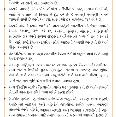
વિકાસ
નો સાચો સાર સમજાય છે
"
.
જ્યારે આપણે
કરોડ લોકોને ગરીબીમાંથી બહાર કાઢીએ છીએ
25
,
ત્યારે તે અમારા એ વિશ્વાસને દૃઢ કરે છે કે આપણે આપણી ગતિને
જાળવી રાખી છે અને આપણાં સપનાંઓ ટૂંક સમયમાં જ પૂર્ણ થશે
.
જ્યારે મારા દિવ્યાંગ ભાઈઓ અને બહેનો ભારતીય સાંકેતિક ભાષામાં
સંવાદ કરવાનું શરૂ કરે છે
અથવા સુગમ્ય ભારતના માધ્યમથી
,
સર્વસમાવેશક અને સુલભ રાષ્ટ્રના અભિયાનનો લાભ લેવાનું શરૂ કરે
છે
ત્યારે તેઓ દેશના નાગરિક તરીકે આદરની લાગણી અનુભવે છે અને
,
ગૌરવ અનુભવે છે
.
પેરાલિમ્પિક્સમાં આપણા રમતવીરો ઉડતા રંગોમાં બહાર આવે છે તે જોવું
આશ્ચર્યજનક છે
.
આપણા બહિષ્કૃત ટ્રાન્સજેન્ડર સમાજ પ્રત્યે ઉચ્ચ સંવેદનશીલતા
સાથે સમાન નિર્ણયો મુખ્ય પ્રવાહમાં તેમના આક્રમણ માટે સુધારા
લાવીને અને નવા કાયદાઓ રજૂ કરીને અને બધા માટે ગૌરવ
આદર
,
અને સમાનતા સુનિશ્ચિત કરીને લેવામાં આવ્યા હતા
.
અમે
ત્રિવિધ માર્ગ
ત્રિમાર્ગીય માર્ગ
પર પ્રયાણ કર્યું છે અને તમામને
'
' (
)
સેવાની ભાવનાનો સીધો લાભ જોઈ રહ્યા છીએ
.
ઉપેક્ષિત પ્રદેશો
હાંસિયામાં ધકેલાયેલા સમુદાયો
આપણા નાના ખેડૂતો
,
,
,
આદિવાસી ભાઈઓ અને બહેનોને જંગલોમાં સામેલ કરવા
આપણી
,
માતાઓ અને બહેનો
આપણા મજૂરો અને આપણા કામદારોને ઉત્થાન
,
અને સશક્ત બનાવવા માટે તમામ પ્રયત્નો કરવા એ આપણી ફરજ છે
.