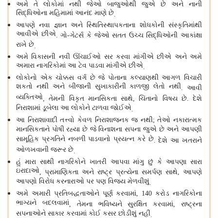
અમે તે લોકોમાં નથી જેઓ બાજુઓથી જુએ છે અને નાની
સિદ્ધિઓના મહિમામાં આનંદ માણે છે
.
આપણે નવા જ્ઞાન અને સ્થિતિસ્થાપકતાના શોધકોની સંસ્કૃતિમાંથી
આવીએ છીએ
ગો
ગેટર્સ કે જેઓ સતત ઉચ્ચ સિદ્ધિઓની આકાંક્ષા
.
-
રાખે છે
.
અમે વિકાસની નવી ઊંચાઈઓ સર કરવા માંગીએ છીએ અને અમે
અમારા નાગરિકોમાં આ ટેવ પાડવા માંગીએ છીએ
.
લોકોનો એક ચોક્કસ વર્ગ છે જે પોતાના કલ્યાણથી આગળ વિચારી
શકતો નથી અને બીજાની સુખાકારીની કાળજી લેતો નથી
આવી
.
વ્યક્તિઓ
તેમની વિકૃત માનસિકતા સાથે
ચિંતાનો વિષય છે
દેશે
,
,
.
નિરાશામાં ડૂબેલા આ લોકોને ટાળવા જોઈએ
.
આ નિરાશાવાદી તત્ત્વો કેવળ નિરાશાજનક જ નથી
તેઓ નકારાત્મક
;
માનસિકતાને પોષી રહ્યા છે જે વિનાશના સપના જુએ છે અને આપણી
સામૂહિક પ્રગતિને નબળી પાડવાનો પ્રયત્ન કરે છે
દેશે આ ખતરાને
.
ઓળખવાની જરૂર છે
.
હું મારા સાથી નાગરિકોને ખાતરી આપવા માંગુ છું કે આપણા સારા
ઇરાદાઓ
પ્રામાણિકતા અને રાષ્ટ્ર પ્રત્યેના સમર્પણ સાથે
આપણે
,
,
આપણો વિરોધ કરનારાઓ પર પણ વિજય મેળવીશું
.
અમે અમારી પ્રતિબદ્ધતાઓને પૂર્ણ કરવામાં
કરોડ નાગરિકોના
, 140
ભાગ્યને બદલવામાં
તેમના ભવિષ્યને સુરક્ષિત કરવામાં
રાષ્ટ્રના
,
,
સપનાઓને સાકાર કરવામાં કોઈ કસર છોડીશું નહીં
.