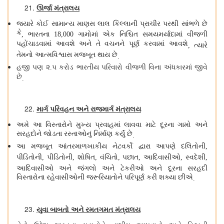
ઊર્જા મંત્રાલય
જ્યારે કોઈ સામાન્ય માણસ લાલ કિલ્લાની પ્રાચીર પરથી સાંભળે છે
કે
ભારતના
ગામોમાં એક નિશ્ચિત સમયમર્યાદામાં વીજળી
,
18,000
પહોંચાડવામાં આવશે અને તે વચનને પૂર્ણ કરવામાં આવશે
ત્યારે
,
તેમનો આત્મવિશ્વાસ મજબૂત થાય છે
.
હજી પણ ૨
૫ કરોડ ભારતીય પરિવારો વીજળી વિના અંધકારમાં જીવે
.
છે
.
માર્ગ પરિવહન અને રાજમાર્ગ મંત્રાલય
અમે આ વિસ્તારોને મુખ્ય પ્રવાહમાં લાવવા માટે દૂરના ગામો અને
સરહદોને જોડતા રસ્તાઓનું નિર્માણ કર્યું છે
.
આ મજબૂત આંતરમાળખાકીય નેટવર્કો દ્વારા આપણે દલિતોની
,
પીડિતોની
પીડિતોની
શોષિત
વંચિતો
પછાત
આદિવાસીઓ
સ્વદેશી
,
,
,
,
,
,
,
આદિવાસીઓ અને જંગલો અને ટેકરીઓ અને દૂરના સરહદી
વિસ્તારોના રહેવાસીઓની જરૂરિયાતોને પરિપૂર્ણ કરી શક્યા છીએ
.
યુવા બાબતો અને રમતગમત મંત્રાલય