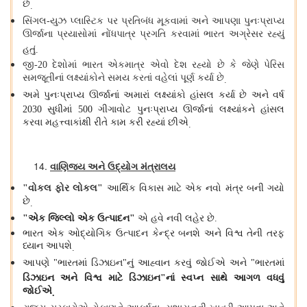
છે
.
સિંગલ
યુઝ પ્લાસ્ટિક પર પ્રતિબંધ મૂકવામાં અને આપણા પુનઃપ્રાપ્ય
-
ઊર્જાના પ્રયાસોમાં નોંધપાત્ર પ્રગતિ કરવામાં ભારત અગ્રેસર રહ્યું
હતું
.
જી
દેશોમાં ભારત એકમાત્ર એવો દેશ રહ્યો છે કે જેણે પેરિસ
-20
સમજૂતીનાં લક્ષ્યાંકોને સમય કરતાં વહેલાં પૂર્ણ કર્યા છે
.
અમે પુનઃપ્રાપ્ય ઊર્જાનાં અમારાં લક્ષ્યાંકો હાંસલ કર્યા છે અને વર્ષ
સુધીમાં
ગીગાવોટ પુનઃપ્રાપ્ય ઊર્જાનાં લક્ષ્યાંકને હાંસલ
2030
500
કરવા મહત્ત્વાકાંક્ષી રીતે કામ કરી રહ્યાં છીએ
.
વાણિજ્ય અને ઉદ્યોગ મંત્રાલય
વોકલ ફોર લોકલ
આર્થિક વિકાસ માટે એક નવો મંત્ર બની ગયો
"
"
છે
.
એક જિલ્લો એક ઉત્પાદન
એ હવે નવી લહેર છે
"
"
.
ભારત એક ઓદ્યોગિક ઉત્પાદન કેન્દ્ર બનશે અને વિશ્વ તેની તરફ
ધ્યાન આપશે
.
આપણે
ભારતમાં ડિઝાઇન
નું આહ્વાન કરવું જોઈએ અને
ભારતમાં
"
"
"
ડિઝાઇન અને વિશ્વ માટે ડિઝાઇન
નાં સ્વપ્ન સાથે આગળ વધવું
"
જોઈએ
.