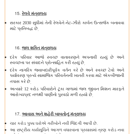
રેલવે મંત્રાલય
સરકાર
સુધીમાં તેની રેલવેને નેટ
ઝીરો કાર્બન ઉત્સર્જક બનાવવા
2030
-
માટે પ્રતિબદ્ધ છે
.
જલ શક્તિ મંત્રાલય
દરેક પરિવાર આજે સ્વચ્છ વાતાવરણને અપનાવી રહ્યું છે અને
સ્વચ્છતા પર સંવાદને પ્રોત્સાહિત કરી રહ્યું છે
.
દરેક નાગરિક જવાબદારીપૂર્વક વર્તન કરે છે અને સ્વચ્છ ટેવો અને
પર્યાવરણ પ્રત્યે સામાજિક પરિવર્તનની ખાતરી કરવા માટે એકબીજાની
તપાસ કરે છે
.
અત્યારે
કરોડ પરિવારોને ટૂંકા ગાળામાં જલ જીવન મિશન મારફતે
12
આરોગ્યપ્રદ નળથી પાણીનો પુરવઠો મળી રહ્યો છે
.
આવાસ અને શહેરી બાબતોનું મંત્રાલય
ચાર કરોડ પુક્કા ઘરોએ ગરીબોને નવી જિંદગી આપી છે
.
આ રાષ્ટ્રીય કાર્યસૂચિને આગળ વધારવાના પ્રયાસમાં ત્રણ કરોડ નવા