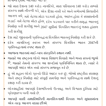
વિશ્વની દ્રષ્ટિ બદલાઈ ગઈ છે
.
જો મારા દેશના
કરોડ નાગરિકો
મારા પરિવારના
કરોડ સભ્યો
140
,
140
સંકલ્પ સાથે નીકળી પડે
એક દિશા નક્કી કરે અને ખભેખભો મિલાવીને
,
આગળ વધે
ગમે તેટલા મોટા પડકારો હોય
અછત હોય કે સંસાધનોની
,
,
લડાઈ ગમે તેટલા મોટા હોય
દરેક પડકારને પાર કરીને સમૃદ્ધ ભારતનું
,
નિર્માણ કરી શકીશું અને
સુધીમાં
વિકસિત ભારત
નું લક્ષ્ય હાંસલ
2047
'
'
કરી શકીશું
.
દેશ માટે જીવવાની પ્રતિબદ્ધતા વિકસિત ભારતનું નિર્માણ કરી શકે છે
.
દરેક નાગરિકનું સ્વપ્ન અને સંકલ્પ વિકસિત ભારત
ની
2047
પ્રતિબદ્ધતામાં સ્પષ્ટ થાય છે
.
આજના ભારતમાં માઈ
બાપ સંસ્કૃતિને સ્થાન નથી
-
.
જ્યારે આ રાષ્ટ્રના લોકો આવા વિશાળ વિચારો અને ભવ્ય સપનાં જુએ
છે
જ્યારે તેમનો સંકલ્પ આ શબ્દોમાં પ્રતિબિંબિત થાય છે
ત્યારે તે
,
,
આપણી અંદર એક નવો સંકલ્પ મજબૂત કરે છે
.
હું એ મહાન લોકો પ્રત્યે ઊંડો આદર કરું છું
જેઓ રાષ્ટ્રીય સંરક્ષણ
,
અને રાષ્ટ્ર નિર્માણ માટે સંપૂર્ણ સમર્પણ અને પ્રતિબદ્ધતા સાથે દેશનું
રક્ષણ કરી રહ્યા છે
.
લોકશાહીમાં આપણો દેશભક્તિનો ઉત્સાહ અને વિશ્વાસ દુનિયા માટે
પ્રેરણારૂપ બની ગયો છે
.
આપણે વાસી યથાસ્થિતિની માનસિકતાથી વિકાસ અને સુધારામાંના
એક તરફ આગળ વધ્યા છીએ
.