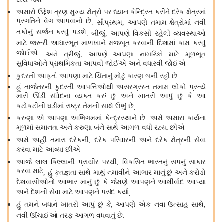
દોરી જશે
.
અમારો ઉદ્દેશ ત્રણ મુખ્ય ક્ષેત્રો પર ધ્યાન કેન્દ્રિત કરીને દરેક ક્ષેત્રમાં
પ્રગતિને વેગ આપવાનો છે
સૌપ્રથમ
આપણે તમામ ક્ષેત્રોમાં નવી
.
,
તકોનું સર્જન કરવું પડશે
બીજું
આપણે વિકસી રહેલી વ્યવસ્થાઓ
.
,
માટે જરૂરી આધારભૂત માળખાને મજબૂત કરવાની દિશામાં કામ કરવું
જોઈએ
અને ત્રીજું
આપણે આપણા નાગરિકો માટે મૂળભૂત
.
,
સુવિધાઓને પ્રાથમિકતા આપવી જોઈએ અને વધારવી જોઈએ
.
કુદરતી આફતો આપણા માટે ચિંતાનું મોટું કારણ બની રહી છે
.
હું તાજેતરની કુદરતી આપત્તિઓથી અસરગ્રસ્ત તમામ લોકો પ્રત્યે
મારી ઊંડી સંવેદના વ્યક્ત કરું છું અને ખાતરી આપું છું કે આ
કટોકટીની ઘડીમાં રાષ્ટ્ર તેમની સાથે ઉભું છે
.
કરુણા એ આપણા અભિગમમાં કેન્દ્રસ્થાને છે
અમે અમારા કાર્યના
.
મૂળમાં સમાનતા અને કરુણા બંને સાથે આગળ વધી રહ્યા છીએ
.
અમે અહીં તમારા દરેકની
દરેક પરિવારની અને દરેક ક્ષેત્રની સેવા
,
કરવા માટે આવ્યા છીએ
.
આજે લાલ કિલ્લાની પ્રાચીર પરથી
વિકસિત ભારતનું સપનું સાકાર
,
કરવા માટે
હું કૃતજ્ઞતા સાથે માથું નમાવીને આભાર માનું છું અને કરોડો
,
દેશવાસીઓનો આભાર માનું છું કે જેમણે આપણને આશીર્વાદ આપ્યા
અને દેશની સેવા માટે આપણને પસંદ કર્યા
.
હું તમને બધાને ખાતરી આપું છું કે
આપણે એક નવા ઉત્સાહ સાથે
,
,
નવી ઊંચાઈઓ તરફ આગળ વધવાનું છે
.