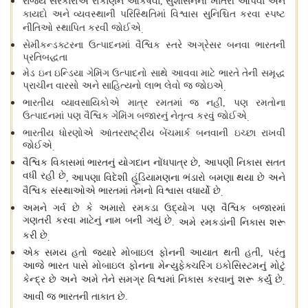
રાજ્ય સરકારોએ રોકાણને આકર્ષવા
સુશાસનની ખાતરી આપવા અને
,
કાયદો અને વ્યવસ્થાની પરિસ્થિતિમાં વિશ્વાસ સુનિશ્ચિત કરવા સ્પષ્ટ
નીતિઓ સ્થાપિત કરવી જોઈએ
.
સેમીકન્ડક્ટરના ઉત્પાદનમાં વૈશ્વિક સ્તરે અગ્રેસર બનવા ભારતની
પ્રતિબદ્ધતા
મેડ ઇન ઇન્ડિયા ગેમિંગ ઉત્પાદનો સાથે આવવા માટે ભારતે તેની સમૃદ્ધ
પ્રાચીન વારસો અને સાહિત્યનો લાભ લેવો જ જોઇએ
.
ભારતીય વ્યાવસાયિકોએ માત્ર રમતમાં જ નહીં
પણ રમતોના
,
ઉત્પાદનમાં પણ વૈશ્વિક ગેમિંગ બજારનું નેતૃત્વ કરવું જોઈએ
.
ભારતીય ધોરણોએ આંતરરાષ્ટ્રીય બેંચમાર્ક બનવાની ઇચ્છા રાખવી
જોઈએ
.
વૈશ્વિક વિકાસમાં ભારતનું યોગદાન નોંધપાત્ર છે
આપણી નિકાસ સતત
,
વધી રહી છે
આપણા વિદેશી હૂંડિયામણના ભંડારો બમણા થયા છે અને
,
વૈશ્વિક સંસ્થાઓએ ભારતમાં તેમનો વિશ્વાસ વધાર્યો છે
.
અમને ગર્વ છે કે અમારો રમકડા ઉદ્યોગ પણ વૈશ્વિક બજારમાં
ગણતરી કરવા માટેનું નામ બની ગયું છે
અમે રમકડાંની નિકાસ શરૂ
.
કરી છે
.
એક સમય હતો જ્યારે મોબાઇલ ફોનની આયાત થતી હતી
પરંતુ
,
આજે ભારત પાસે મોબાઇલ ફોનના મેન્યુફેક્ચરિંગ ઇકોસિસ્ટમનું મોટું
કેન્દ્ર છે અને અમે તેને સમગ્ર વિશ્વમાં નિકાસ કરવાનું શરૂ કર્યું છે
.
આવી જ ભારતની તાકાત છે
.