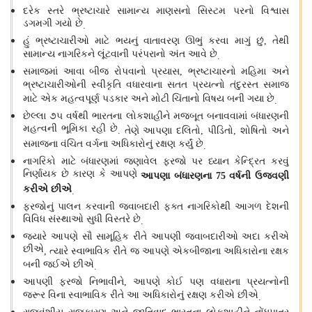
દરેક સ્તરે ભ્રષ્ટાચારે સામાન્ય માણસનો સિસ્ટમ પરનો વિશ્વાસ
ડગમગી ગયો છે
.
હું ભ્રષ્ટાચારીઓ માટે ભયનું વાતાવરણ ઊભું કરવા માગું છું
તેથી
,
સામાન્ય નાગરિકને લૂંટવાની પરંપરાનો અંત આવે છે
.
સમાજમાં આવા બીજ રોપવાનો પ્રયાસ
ભ્રષ્ટાચારનો મહિમા અને
,
ભ્રષ્ટાચારીઓની સ્વીકૃતિ વધારવાના સતત પ્રયત્નો તંદુરસ્ત સમાજ
માટે એક મહત્વપૂર્ણ પડકાર અને મોટી ચિંતાનો વિષય બની ગયા છે
.
છેલ્લા ૭૫ વર્ષથી ભારતના લોકશાહીને મજબૂત બનાવવામાં બંધારણની
મહત્વની ભૂમિકા રહી છે
તેણે આપણા દલિતો
પીડિતો
શોષિતો અને
.
,
,
સમાજના વંચિત વર્ગના અધિકારોનું રક્ષણ કર્યું છે
.
નાગરિકો માટે બંધારણમાં જણાવેલ ફરજો પર ધ્યાન કેન્દ્રિત કરવું
નિર્ણાયક છે કારણ કે આપણે
આપણા બંધારણના
વર્ષની ઉજવણી
75
કરીએ છીએ
.
ફરજોનું પાલન કરવાની જવાબદારી ફક્ત નાગરિકોથી આગળ દેશની
વિવિધ સંસ્થાઓ સુધી વિસ્તરે છે
.
જ્યારે આપણે સૌ સામૂહિક રીતે આપણી જવાબદારીઓ અદા કરીએ
છીએ
ત્યારે સ્વાભાવિક રીતે જ આપણે એકબીજાના અધિકારોના રક્ષક
,
બની જઈએ છીએ
.
આપણી ફરજો નિભાવીને
આપણે કોઈ પણ વધારાના પ્રયત્નોની
,
જરૂર વિના સ્વાભાવિક રીતે આ અધિકારોનું રક્ષણ કરીએ છીએ
.