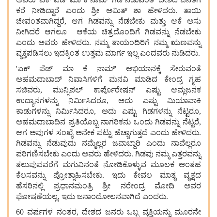
ಕರೆ
ನೀಡಿದ್ದಾರೆ
ಎಂದು
ಶ್ರೀ
ಅಮಿತ್
ಶಾ
ಹೇಳಿದರು. ತಾಯಿ
ಜೀವಂತವಾಗಿದ್ದರೆ, ಆಗ ಗಿಡವನ್ನು
ನೆಡಬೇಕು
ಮತ್ತು
ಆಕೆ ಅಸು
ನೀಗಿದರೆ ಆಗಲೂ
ಆಕೆಯ
ಚಿತ್ರದೊಂದಿಗೆ
ಗಿಡವನ್ನು
ನೆಡಬೇಕು
ಎಂದು
ಅವರು
ಹೇಳಿದರು. ನಮ್ಮ
ತಾಯಂದಿರಿಗೆ
ನಮ್ಮ
ಋಣವನ್ನು
ವ್ಯಕ್ತಪಡಿಸಲು
ಇದಕ್ಕಿಂತ
ಉತ್ತಮ
ಮಾರ್ಗ
ಇಲ್ಲ
ಎಂದವರು ನುಡಿದರು.
'ಏಕ್
ಪೆಡ್
ಮಾ
ಕೆ
ನಾಮ್' ಅಭಿಯಾನಕ್ಕೆ
ಸೇರುವಂತೆ
ಅಹಮದಾಬಾದ್
ನಿವಾಸಿಗಳಿಗೆ
ಮನವಿ
ಮಾಡಿದ
ಕೇಂದ್ರ
ಗೃಹ
ಸಚಿವರು, ಮುನ್ಸಿಪಲ್
ಕಾರ್ಪೊರೇಷನ್
ಎಷ್ಟು
ಆಮ್ಲಜನಕ
ಉದ್ಯಾನಗಳನ್ನು
ನಿರ್ಮಿಸಿದರೂ, ಅದು
ಎಷ್ಟು
ಮಿಯಾವಾಕಿ
ಕಾಡುಗಳನ್ನು
ನಿರ್ಮಿಸಿದರೂ, ಅದು
ಎಷ್ಟು
ಗಿಡಗಳನ್ನು
ನೆಟ್ಟರೂ,
ಅಹಮದಾಬಾದಿನ
ಪ್ರತಿಯೊಬ್ಬ
ನಾಗರಿಕನು
ಒಂದು
ಗಿಡವನ್ನು
ನೆಟ್ಟರೆ,
ಆಗ ಅವುಗಳ ಸಂಖ್ಯೆ
ಅನೇಕ
ಪಟ್ಟು
ಹೆಚ್ಚಾಗುತ್ತದೆ
ಎಂದು
ಹೇಳಿದರು.
ಗಿಡವನ್ನು
ನೆಡುವುದು
ನಮ್ಮೆಲ್ಲರ
ಜವಾಬ್ದಾರಿ
ಎಂದು
ನಾವೆಲ್ಲರೂ
ಪರಿಗಣಿಸಬೇಕು
ಎಂದು
ಅವರು
ಹೇಳಿದರು. ಗಿಡವು
ನಮ್ಮ
ಎತ್ತರವನ್ನು
ತಲುಪುವವರೆಗೆ
ಮಗುವಿನಂತೆ
ನೋಡಿಕೊಳ್ಳುವ
ಮೂಲಕ
ಅಂತಹ
ಕೆಲಸವನ್ನು
ಪ್ರೋತ್ಸಾಹಿಸಬೇಕು. ಇದು
ಕೇವಲ
ಮಾತೃ ವೃಕ್ಷದ
ಹೆಸರಿನಲ್ಲಿ
ಪ್ರಧಾನಮಂತ್ರಿ
ಶ್ರೀ
ನರೇಂದ್ರ
ಮೋದಿ
ಅವರ
ಘೋಷಣೆಯಲ್ಲ, ಇದು
ಜನಾಂದೋಲನವಾಗಿದೆ
ಎಂದರು.
60 ವರ್ಷಗಳ
ನಂತರ, ದೇಶದ
ಜನರು
ಒಬ್ಬ
ವ್ಯಕ್ತಿಯನ್ನು
ಮೂರನೇ