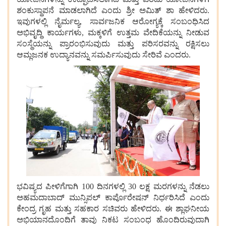
ಶಂಕುಸ್ಥಾಪನೆ
ಮಾಡಲಾಗಿದೆ
ಎಂದು
ಶ್ರೀ
ಅಮಿತ್
ಶಾ
ಹೇಳಿದರು.
ಇವುಗಳಲ್ಲಿ
ನೈರ್ಮಲ್ಯ, ಸಾರ್ವಜನಿಕ
ಆರೋಗ್ಯಕ್ಕೆ
ಸಂಬಂಧಿಸಿದ
ಅಭಿವೃದ್ಧಿ
ಕಾರ್ಯಗಳು, ಮಕ್ಕಳಿಗೆ
ಉತ್ತಮ
ವೇದಿಕೆಯನ್ನು
ನೀಡುವ
ಸಂಸ್ಥೆಯನ್ನು
ಪ್ರಾರಂಭಿಸುವುದು
ಮತ್ತು
ಪರಿಸರವನ್ನು
ರಕ್ಷಿಸಲು
ಆಮ್ಲಜನಕ
ಉದ್ಯಾನವನ್ನು
ಸಮರ್ಪಿಸುವುದು
ಸೇರಿವೆ
ಎಂದರು.
ಭವಿಷ್ಯದ
ಪೀಳಿಗೆಗಾಗಿ 100 ದಿನಗಳಲ್ಲಿ 30 ಲಕ್ಷ
ಮರಗಳನ್ನು
ನೆಡಲು
ಅಹಮದಾಬಾದ್
ಮುನ್ಸಿಪಲ್
ಕಾರ್ಪೊರೇಷನ್
ನಿರ್ಧರಿಸಿದೆ
ಎಂದು
ಕೇಂದ್ರ
ಗೃಹ
ಮತ್ತು
ಸಹಕಾರ
ಸಚಿವರು
ಹೇಳಿದರು. ಈ
ಶ್ಲಾಘನೀಯ
ಅಭಿಯಾನದೊಂದಿಗೆ
ತಾವು
ನಿಕಟ
ಸಂಬಂಧ
ಹೊಂದಿರುವುದಾಗಿ