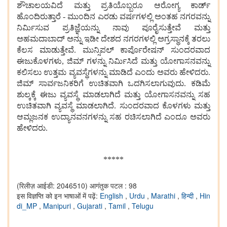
ಶೌಚಾಲಯವಿದೆ
ಮತ್ತು
ಪ್ರತಿಯೊಬ್ಬರೂ
ಆರೋಗ್ಯ
ಕಾರ್ಡ್
ಹೊಂದಿರುತ್ತಾರೆ - ಮುಂದಿನ
ಎರಡು
ವರ್ಷಗಳಲ್ಲಿ
ಅಂತಹ
ನಗರವನ್ನು
ನಿರ್ಮಿಸುವ
ಪ್ರತಿಜ್ಞೆಯನ್ನು
ನಾವು
ಪೂರೈಸುತ್ತೇವೆ
ಮತ್ತು
ಅಹಮದಾಬಾದ್
ಅನ್ನು
ಇಡೀ
ದೇಶದ
ನಗರಗಳಲ್ಲಿ
ಅಗ್ರಸ್ಥಾನಕ್ಕೆ
ತರಲು
ಕೆಲಸ
ಮಾಡುತ್ತೇವೆ. ಮುನ್ಸಿಪಲ್
ಕಾರ್ಪೊರೇಷನ್
ಸುಂದರವಾದ
ಈಜುಕೊಳಗಳು, ಜಿಮ್
ಗಳನ್ನು
ನಿರ್ಮಿಸಿದೆ
ಮತ್ತು
ಯೋಗಾಸನವನ್ನು
ಕಲಿಸಲು
ಉತ್ತಮ
ವ್ಯವಸ್ಥೆಗಳನ್ನು
ಮಾಡಿದೆ
ಎಂದು
ಅವರು
ಹೇಳಿದರು.
ಜಿಮ್
ಸಾರ್ವಜನಿಕರಿಗೆ ಉಚಿತವಾಗಿ ಒದಗಿಸಲಾಗುವುದು. ಕಡಿಮೆ
ಶುಲ್ಕಕ್ಕೆ
ಈಜು
ವ್ಯವಸ್ಥೆ
ಮಾಡಲಾಗಿದೆ
ಮತ್ತು
ಯೋಗಾಸನವನ್ನು
ಸಹ
ಉಚಿತವಾಗಿ
ವ್ಯವಸ್ಥೆ
ಮಾಡಲಾಗಿದೆ. ಸುಂದರವಾದ
ಕೊಳಗಳು
ಮತ್ತು
ಆಮ್ಲಜನಕ
ಉದ್ಯಾನವನಗಳನ್ನು
ಸಹ
ರಚಿಸಲಾಗಿದೆ
ಎಂದೂ ಅವರು
ಹೇಳಿದರು.
*****
(रिलीज़ आईडी: 2046510)
आगंतुक पटल : 98
इस विज्ञप्ति को इन भाषाओं में पढ़ें:
English
,
Urdu
,
Marathi
,
हिन्दी
,
Hin
di_MP
,
Manipuri
,
Gujarati
,
Tamil
,
Telugu