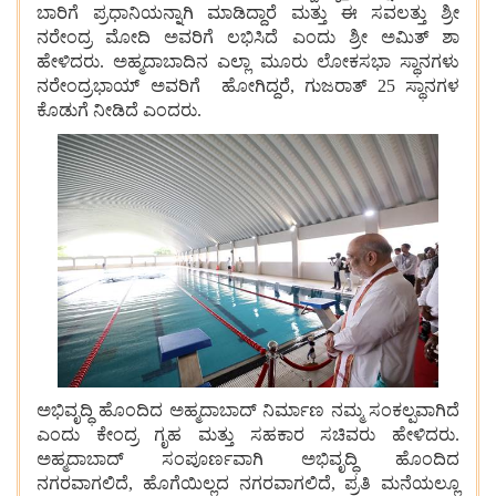
ಬಾರಿಗೆ
ಪ್ರಧಾನಿಯನ್ನಾಗಿ
ಮಾಡಿದ್ದಾರೆ
ಮತ್ತು
ಈ
ಸವಲತ್ತು
ಶ್ರೀ
ನರೇಂದ್ರ
ಮೋದಿ
ಅವರಿಗೆ
ಲಭಿಸಿದೆ
ಎಂದು
ಶ್ರೀ
ಅಮಿತ್
ಶಾ
ಹೇಳಿದರು. ಅಹ್ಮದಾಬಾದಿನ ಎಲ್ಲಾ
ಮೂರು
ಲೋಕಸಭಾ
ಸ್ಥಾನಗಳು
ನರೇಂದ್ರಭಾಯ್ ಅವರಿಗೆ
ಹೋಗಿದ್ದರೆ, ಗುಜರಾತ್ 25 ಸ್ಥಾನಗಳ
ಕೊಡುಗೆ
ನೀಡಿದೆ ಎಂದರು.
ಅಭಿವೃದ್ಧಿ
ಹೊಂದಿದ
ಅಹ್ಮದಾಬಾದ್
ನಿರ್ಮಾಣ ನಮ್ಮ
ಸಂಕಲ್ಪವಾಗಿದೆ
ಎಂದು
ಕೇಂದ್ರ
ಗೃಹ
ಮತ್ತು
ಸಹಕಾರ
ಸಚಿವರು
ಹೇಳಿದರು.
ಅಹ್ಮದಾಬಾದ್
ಸಂಪೂರ್ಣವಾಗಿ
ಅಭಿವೃದ್ಧಿ
ಹೊಂದಿದ
ನಗರವಾಗಲಿದೆ, ಹೊಗೆಯಿಲ್ಲದ
ನಗರವಾಗಲಿದೆ, ಪ್ರತಿ
ಮನೆಯಲ್ಲೂ