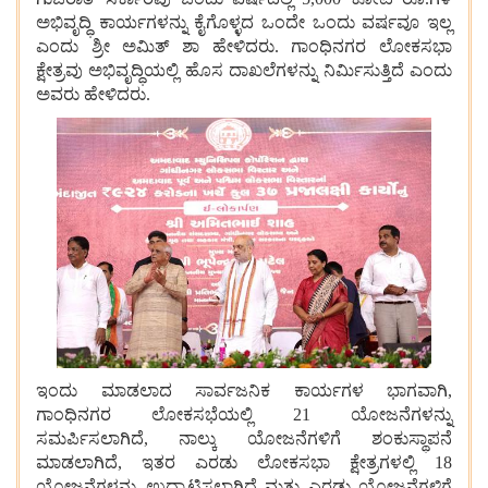
ಅಭಿವೃದ್ಧಿ
ಕಾರ್ಯಗಳನ್ನು
ಕೈಗೊಳ್ಳದ
ಒಂದೇ
ಒಂದು
ವರ್ಷವೂ
ಇಲ್ಲ
ಎಂದು
ಶ್ರೀ
ಅಮಿತ್
ಶಾ
ಹೇಳಿದರು. ಗಾಂಧಿನಗರ
ಲೋಕಸಭಾ
ಕ್ಷೇತ್ರವು
ಅಭಿವೃದ್ಧಿಯಲ್ಲಿ
ಹೊಸ
ದಾಖಲೆಗಳನ್ನು
ನಿರ್ಮಿಸುತ್ತಿದೆ
ಎಂದು
ಅವರು
ಹೇಳಿದರು.
ಇಂದು
ಮಾಡಲಾದ
ಸಾರ್ವಜನಿಕ
ಕಾರ್ಯಗಳ
ಭಾಗವಾಗಿ,
ಗಾಂಧಿನಗರ
ಲೋಕಸಭೆಯಲ್ಲಿ 21 ಯೋಜನೆಗಳನ್ನು
ಸಮರ್ಪಿಸಲಾಗಿದೆ, ನಾಲ್ಕು
ಯೋಜನೆಗಳಿಗೆ
ಶಂಕುಸ್ಥಾಪನೆ
ಮಾಡಲಾಗಿದೆ, ಇತರ
ಎರಡು
ಲೋಕಸಭಾ
ಕ್ಷೇತ್ರಗಳಲ್ಲಿ 18
ಯೋಜನೆಗಳನ್ನು
ಉದ್ಘಾಟಿಸಲಾಗಿದೆ
ಮತ್ತು
ಎರಡು
ಯೋಜನೆಗಳಿಗೆ