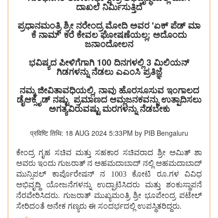
ದಾಖಲೆ ನಿರ್ಮಿಸುತ್ತಿದೆ
ಪ್ರಧಾನಮಂತ್ರಿ ಶ್ರೀ ನರೇಂದ್ರ ಮೋದಿ ಅವರ 'ಏಕ್ ಪೆಡ್ ಮಾ
ಕೆ ನಾಮ್' ಕರೆ ಕೇವಲ ಘೋಷಣೆಯಲ್ಲ; ಅದೊಂದು
ಜನಾಂದೋಲನ
ಭವಿಷ್ಯದ ಪೀಳಿಗೆಗಾಗಿ 100 ದಿನಗಳಲ್ಲಿ 3 ಮಿಲಿಯನ್
ಗಿಡಗಳನ್ನು ನೆಡಲು ಎಎಂಸಿ ಪ್ರತಿಜ್ಞೆ
ನಮ್ಮ ಜೀವಿತಾವಧಿಯಲ್ಲಿ, ನಾವು ಹೊರಸೂಸುವ ಇಂಗಾಲದ
ಡೈಆಕ್ಸೈಡ್ ನಷ್ಟು ಪ್ರಮಾಣದ ಆಮ್ಲಜನಕವನ್ನು ಉತ್ಪಾದಿಸಲು
ಅಗತ್ಯವಿರುವಷ್ಟು ಮರಗಳನ್ನು ನೆಡಬೇಕು
प्रविष्टि तिथि: 18 AUG 2024 5:33PM by PIB Bengaluru
ಕೇಂದ್ರ
ಗೃಹ
ಸಚಿವ
ಮತ್ತು
ಸಹಕಾರ
ಸಚಿವರಾದ
ಶ್ರೀ
ಅಮಿತ್
ಶಾ
ಅವರು
ಇಂದು
ಗುಜರಾತ್
ನ
ಅಹಮದಾಬಾದ್
ನಲ್ಲಿ
ಅಹಮದಾಬಾದ್
ಮುನ್ಸಿಪಲ್
ಕಾರ್ಪೊರೇಷನ್
ನ 1003 ಕೋಟಿ
ರೂ.ಗಳ
ವಿವಿಧ
ಅಭಿವೃದ್ಧಿ
ಯೋಜನೆಗಳನ್ನು
ಉದ್ಘಾಟಿಸಿದರು
ಮತ್ತು
ಶಂಕುಸ್ಥಾಪನೆ
ನೆರವೇರಿಸಿದರು. ಗುಜರಾತ್
ಮುಖ್ಯಮಂತ್ರಿ
ಶ್ರೀ
ಭೂಪೇಂದ್ರ
ಪಟೇಲ್
ಸೇರಿದಂತೆ
ಅನೇಕ
ಗಣ್ಯರು
ಈ
ಸಂದರ್ಭದಲ್ಲಿ
ಉಪಸ್ಥಿತರಿದ್ದರು.