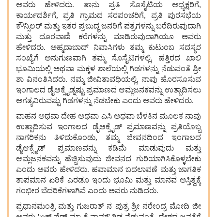
ಅವರು
ಹೇಳಿದರು. ತಾನು
ಪ್ರತಿ
ಸೊಸೈಟಿಯ
ಅಧ್ಯಕ್ಷರಿಗೆ,
ಕಾರ್ಯದರ್ಶಿಗೆ, ಪ್ರತಿ
ಗ್ರಾಮದ
ಸರಪಂಚರಿಗೆ, ಪ್ರತಿ
ಪುರಸಭೆಯ
ಕೌನ್ಸಿಲರ್
ಮತ್ತು
ಇತರ
ಪ್ರಬುದ್ಧ
ಜನರಿಗೆ
ಪತ್ರಗಳನ್ನು
ಬರೆದಿರುವುದಾಗಿ
ಮತ್ತು
ದೂರವಾಣಿ
ಕರೆಗಳನ್ನು
ಮಾಡಿರುವುದಾಗಿಯೂ ಅವರು
ಹೇಳಿದರು.
ಅಹ್ಮದಾಬಾದ್
ನಿವಾಸಿಗಳು
ತಮ್ಮ
ಕುಟುಂಬ
ಸದಸ್ಯರ
ಸಂಖ್ಯೆಗೆ
ಅನುಗುಣವಾಗಿ
ತಮ್ಮ
ಸೊಸೈಟಿಗಳಲ್ಲಿ, ಹತ್ತಿರದ
ಖಾಲಿ
ಭೂಮಿಯಲ್ಲಿ
ಅಥವಾ
ಮಕ್ಕಳ
ಶಾಲೆಯಲ್ಲಿ
ಗಿಡಗಳನ್ನು
ನೆಡುವಂತೆ
ಶ್ರೀ
ಶಾ
ವಿನಂತಿಸಿದರು. ನಮ್ಮ
ಜೀವಿತಾವಧಿಯಲ್ಲಿ, ನಾವು
ಹೊರಸೂಸುವ
ಇಂಗಾಲದ
ಡೈಆಕ್ಸೈಡ್ನಷ್ಟು
ಪ್ರಮಾಣದ
ಆಮ್ಲಜನಕವನ್ನು
ಉತ್ಪಾದಿಸಲು
ಅಗತ್ಯವಿರುವಷ್ಟು
ಗಿಡಗಳನ್ನು
ನೆಡಬೇಕು
ಎಂದು
ಅವರು
ಹೇಳಿದರು.
ವಾಹನ
ಅಥವಾ
ದೇಹ
ಅಥವಾ
ಎಸಿ
ಅಥವಾ
ಬೆಳಕಿನ
ಮೂಲಕ
ನಾವು
ಉತ್ಪಾದಿಸುವ
ಇಂಗಾಲದ
ಡೈಆಕ್ಸೈಡ್
ಪ್ರಮಾಣವನ್ನು
ಪ್ರತಿಯೊಬ್ಬ
ನಾಗರಿಕನು
ತಿಳಿದುಕೊಂಡು, ತಮ್ಮ
ಜೀವನದಿಂದ
ಇಂಗಾಲದ
ಡೈಆಕ್ಸೈಡ್
ಪ್ರಮಾಣವನ್ನು ಕಡಿಮೆ
ಮಾಡುವುದು
ಮತ್ತು
ಆಮ್ಲಜನಕವನ್ನು
ಹೆಚ್ಚಿಸುವುದು
ಜೀವನದ
ಗುರಿಯಾಗಿಸಿಕೊಳ್ಳಬೇಕು
ಎಂದು
ಅವರು
ಹೇಳಿದರು. ಹವಾಮಾನ
ಬದಲಾವಣೆ
ಮತ್ತು
ಜಾಗತಿಕ
ತಾಪಮಾನ
ಏರಿಕೆ
ಎರಡೂ
ಇಂದು
ಭೂಮಿ
ಮತ್ತು
ಮಾನವ
ಅಸ್ತಿತ್ವಕ್ಕೆ
ಗಂಭೀರ
ಬೆದರಿಕೆಗಳಾಗಿವೆ
ಎಂದು
ಅವರು
ನುಡಿದರು.
ಪ್ರಧಾನಮಂತ್ರಿ
ಮತ್ತು
ಗುಜರಾತ್
ನ
ಪುತ್ರ
ಶ್ರೀ
ನರೇಂದ್ರ
ಮೋದಿ
ಜೀ
ಅವರು 'ಏಕ್
ಪೆಡ್
ಮಾ
ಕೆ
ನಾಮ್' ಗಿಡ ನೆಡುವಂತೆ
ದೇಶದ
ಜನತೆಗೆ