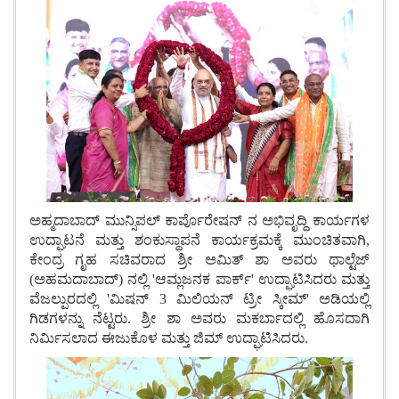
ಅಹ್ಮದಾಬಾದ್
ಮುನ್ಸಿಪಲ್
ಕಾರ್ಪೊರೇಷನ್
ನ
ಅಭಿವೃದ್ಧಿ
ಕಾರ್ಯಗಳ
ಉದ್ಘಾಟನೆ
ಮತ್ತು
ಶಂಕುಸ್ಥಾಪನೆ
ಕಾರ್ಯಕ್ರಮಕ್ಕೆ
ಮುಂಚಿತವಾಗಿ,
ಕೇಂದ್ರ
ಗೃಹ
ಸಚಿವರಾದ
ಶ್ರೀ
ಅಮಿತ್
ಶಾ
ಅವರು
ಥಾಲ್ಟೆಜ್
(ಅಹಮದಾಬಾದ್) ನಲ್ಲಿ 'ಆಮ್ಲಜನಕ
ಪಾರ್ಕ್' ಉದ್ಘಾಟಿಸಿದರು
ಮತ್ತು
ವೆಜಲ್ಪುರದಲ್ಲಿ 'ಮಿಷನ್ 3 ಮಿಲಿಯನ್
ಟ್ರೀ
ಸ್ಕೀಮ್' ಅಡಿಯಲ್ಲಿ
ಗಿಡಗಳನ್ನು
ನೆಟ್ಟರು. ಶ್ರೀ
ಶಾ
ಅವರು
ಮಕರ್ಬಾದಲ್ಲಿ
ಹೊಸದಾಗಿ
ನಿರ್ಮಿಸಲಾದ
ಈಜುಕೊಳ
ಮತ್ತು
ಜಿಮ್
ಉದ್ಘಾಟಿಸಿದರು.