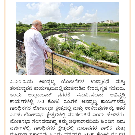
ಎ.ಎಂ.ಸಿ.ಯ ಅಭಿವೃದ್ಧಿ
ಯೋಜನೆಗಳ
ಉದ್ಘಾಟನೆ
ಮತ್ತು
ಶಂಕುಸ್ಥಾಪನೆ
ಕಾರ್ಯಕ್ರಮದಲ್ಲಿ
ಮಾತನಾಡಿದ
ಕೇಂದ್ರ
ಗೃಹ
ಸಚಿವರು,
ಇಂದು
ಅಹ್ಮದಾಬಾದ್
ನಗರಕ್ಕೆ
ಸಮರ್ಪಿಸಲಾದ
ಅಭಿವೃದ್ಧಿ
ಕಾರ್ಯಗಳಲ್ಲಿ 730 ಕೋಟಿ
ರೂ.ಗಳ
ಅಭಿವೃದ್ಧಿ
ಕಾರ್ಯಗಳನ್ನು
ಗಾಂಧಿನಗರ
ಲೋಕಸಭಾ
ಕ್ಷೇತ್ರದಲ್ಲಿ
ಮತ್ತು
ಉಳಿದವುಗಳನ್ನು
ಇತರ
ಎರಡು
ಲೋಕಸಭಾ
ಕ್ಷೇತ್ರಗಳಲ್ಲಿ
ಮಾಡಲಾಗಿದೆ
ಎಂದು
ಹೇಳಿದರು.
ಲೋಕಸಭಾ
ಸಂಸದರಾಗಿದ್ದ
ತಮ್ಮ
ಅಧಿಕಾರಾವಧಿಯ
ಹಿಂದಿನ
ಐದು
ವರ್ಷಗಳಲ್ಲಿ, ಗಾಂಧಿನಗರ
ಕ್ಷೇತ್ರದಲ್ಲಿ
ಮಹಾನಗರ
ಪಾಲಿಕೆ
ಮತ್ತು
ಗುಜರಾತ್
ಸರ್ಕಾರವು
ಒಂದು
ವರ್ಷದಲ್ಲಿ 5,000 ಕೋಟಿ
ರೂ.ಗಳ