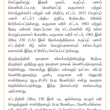
செய்துள்ளது; இதன் மூலம், கருப்புப் பணம்
(வெளியிடப்படாத வெளிநாட்டு வருமானம் மற்றும்
சொத்துக்கள்) மற்றும் வரி விதிப்பு சட்டம், 2015 ('கருப்புப்
பணச் சட்டம்') பற்றிய குறிப்பு மேற்கூறிய பிரிவில்
சேர்க்கப்பட்டுள்ளது. வருமான வரிச் சட்டம், 1961 மற்றும்
நேரடி வரிகள் தொடர்பான பிற சட்டங்களின் கீழ் உள்ள
பொறுப்புகளைப் போலவே, வருமான வரிச் சட்டம், 1961 இன்
பிரிவு 230 (1A) இன் நோக்கத்திற்காக கருப்புப் பணச்
சட்டத்தின் கீழ் உள்ள பொறுப்புகளையும் உள்ளடக்கும்
வகையில் இந்த உட்சேர்ப்பு செய்யப்பட்டுள்ளது.
திருத்தத்தின் தவறான விளக்கத்திலிருந்து மேற்படி
திருத்தம் குறித்து ஒரு தவறான தகவல் வெளிப்படுவதாகத்
தெரிகிறது. அனைத்து இந்திய மக்களும் நாட்டை விட்டு
வெளியேறுவதற்கு முன்பு வருமான வரி அனுமதி
சான்றிதழை (ஐ.டி.சி.சி) பெற வேண்டும் என்று தவறாக
தெரிவிக்கப்படுகிறது. இந்த நிலைப்பாடு உண்மைக்கு
புறம்பானது.
சட்டத்தின் பிரிவு 230 இன் படி, ஒவ்வொரு நபரும் வரி
செலுத்துதல் சான்றிதழைப் பெற வேண்டிய அவசியமில்லை.
வரி விடுவிப்புச் சான்றிதழைப் பெற்றுக்கொள்ள வேண்டிய