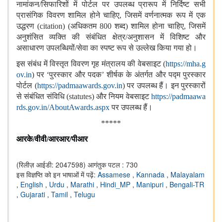
नामांकन/सिफारिशों में पोर्टल पर उपलब्ध प्रारूप में निर्दिष्ट सभी
प्रासंगिक विवरण शामिल होने चाहिए
, जिसमें वर्णनात्मक रूप में एक
उद्धरण (citation) (अधिकतम 800 शब्द) शामिल होना चाहिए, जिसमें
अनुशंसित व्यक्ति की संबंधित क्षेत्र/अनुशासन में विशिष्ट और
असाधारण उपलब्धियों/सेवा का स्पष्ट रूप से उल्लेख किया गया हो।
इस संबंध में विस्‍तृत विवरण गृह मंत्रालय की वेबसाइट (
https://mha.g
ov.in
) पर ‘पुरस्‍कार और पदक’ शीर्षक के अंतर्गत और पद्म पुरस्‍कार
पोर्टल (
https://padmaawards.gov.in
) पर उपलब्‍ध हैं। इन पुरस्‍कारों
से संबंधित संविधि (statutes) और नियम वेबसाइट
https://padmaawa
rds.gov.in/AboutAwards.aspx
पर उपलब्‍ध हैं।
*****
आरके/वीवी/आरआर/पीआर
(रिलीज़ आईडी: 2047598)
आगंतुक पटल : 730
इस विज्ञप्ति को इन भाषाओं में पढ़ें:
Assamese
,
Kannada
,
Malayalam
,
English
,
Urdu
,
Marathi
,
Hindi_MP
,
Manipuri
,
Bengali-TR
,
Gujarati
,
Tamil
,
Telugu