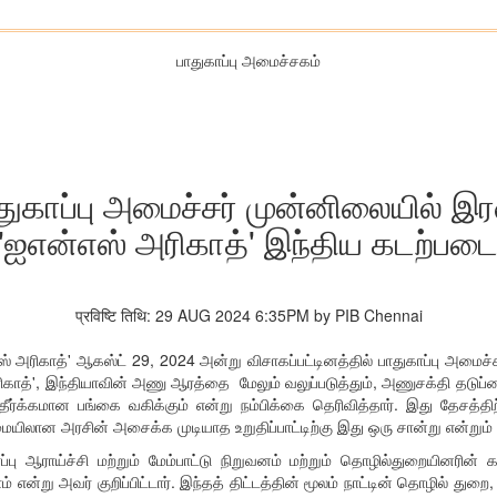
பாதுகாப்பு அமைச்சகம்
பாதுகாப்பு அமைச்சர் முன்னிலையில் 
 'ஐஎன்எஸ் அரிகாத்' இந்திய கடற்படைய
प्रविष्टि तिथि: 29 AUG 2024 6:35PM by PIB Chennai
ஸ் அரிகாத்' ஆகஸ்ட் 29, 2024 அன்று விசாகப்பட்டினத்தில் பாதுகாப்பு அமைச்ச
ரிகாத்', இந்தியாவின் அணு ஆரத்தை மேலும் வலுப்படுத்தும், அணுசக்தி தடுப்பை ம
 தீர்க்கமான பங்கை வகிக்கும் என்று நம்பிக்கை தெரிவித்தார். இது தேசத்திற
ிலான அரசின் அசைக்க முடியாத உறுதிப்பாட்டிற்கு இது ஒரு சான்று என்றும் அ
 ஆராய்ச்சி மற்றும் மேம்பாட்டு நிறுவனம் மற்றும் தொழில்துறையினரின் கட
் என்று அவர் குறிப்பிட்டார். இந்தத் திட்டத்தின் மூலம் நாட்டின் தொழில் துறை, 