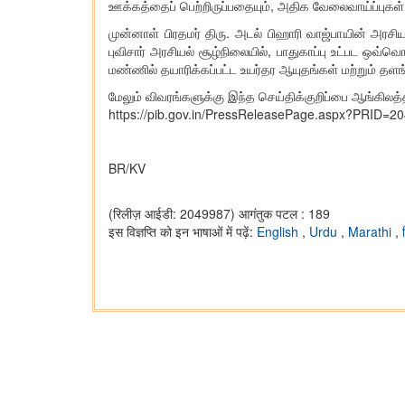
ஊக்கத்தைப் பெற்றிருப்பதையும், அதிக வேலைவாய்ப்புகள் உர
முன்னாள் பிரதமர் திரு. அடல் பிஹாரி வாஜ்பாயின் அரச
புவிசார் அரசியல் சூழ்நிலையில், பாதுகாப்பு உட்பட 
மண்ணில் தயாரிக்கப்பட்ட உயர்தர ஆயுதங்கள் மற்றும் தளங
மேலும் விவரங்களுக்கு இந்த செய்திக்குறிப்பை ஆங்கிலத்
https://pib.gov.in/PressReleasePage.aspx?PRID=2
BR/KV
(रिलीज़ आईडी: 2049987)
आगंतुक पटल : 189
इस विज्ञप्ति को इन भाषाओं में पढ़ें:
English
,
Urdu
,
Marathi
,