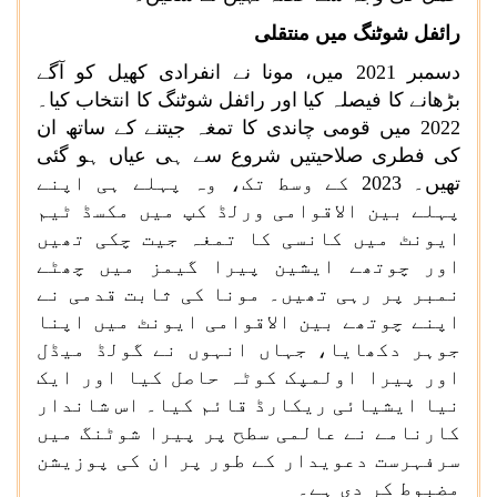
رائفل شوٹنگ میں منتقلی
دسمبر 2021 میں، مونا نے انفرادی کھیل کو آگے
بڑھانے کا فیصلہ کیا اور رائفل شوٹنگ کا انتخاب کیا۔
2022 میں قومی چاندی کا تمغہ جیتنے کے ساتھ ان
کی فطری صلاحیتیں شروع سے ہی عیاں ہو گئی
تھیں۔ 2023 کے وسط تک، وہ پہلے ہی اپنے
پہلے بین الاقوامی ورلڈ کپ میں مکسڈ ٹیم
ایونٹ میں کانسی کا تمغہ جیت چکی تھیں
اور چوتھے ایشین پیرا گیمز میں چھٹے
نمبر پر رہی تھیں۔ مونا کی ثابت قدمی نے
اپنے چوتھے بین الاقوامی ایونٹ میں اپنا
جوہر دکھایا، جہاں انہوں نے گولڈ میڈل
اور پیرا اولمپک کوٹہ حاصل کیا اور ایک
نیا ایشیائی ریکارڈ قائم کیا۔ اس شاندار
کارنامے نے عالمی سطح پر پیرا شوٹنگ میں
سرفہرست دعویدار کے طور پر ان کی پوزیشن
مضبوط کر دی ہے۔