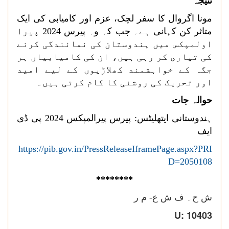
نتیجہ
مونا اگروال کا سفر لچک، عزم اور کامیابی کی ایک
متاثر کن کہانی ہے۔ جب کہ وہ پیرس 2024 پیرا
اولمپکس میں ہندوستان کی نمائندگی کرنے
کی تیاری کر رہی ہیں، ان کی کامیابیاں ہر
جگہ کے خواہشمند کھلاڑیوں کے لیے امید
اور تحریک کی روشنی کا کام کرتی ہیں۔
حوالہ جات
ہندوستانی ایتھلیٹس: پیرس پیرالمپکس 2024 پی ڈی
ایف
https://pib.gov.in/PressReleaseIframePage.aspx?PRI
D=2050108
********
ش ح۔ ف ش ع- م ر
U: 10403