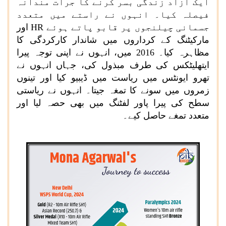
ایک آزاد زندگی بسر کرنے کا جرات مندانہ
فیصلہ کیا۔ انہوں نے راستے میں متعدد
جسمانی چیلنجوں پر قابو پاتے ہوئے
HR
اور
مارکیٹنگ کے کرداروں میں شاندار کارکردگی کا
مظاہرہ کیا۔ 2016 میں، انہوں نے اپنی توجہ پیرا
ایتھلیٹکس کی طرف مبذول کی، جہاں انہوں نے
تھرو ایونٹس میں ریاست میں ڈیبیو کیا اور تینوں
زمروں میں سونے کا تمغہ جیتا۔ انہوں نے ریاستی
سطح کی پیرا پاور لفٹنگ میں بھی حصہ لیا اور
متعدد تمغے حاصل کیے۔