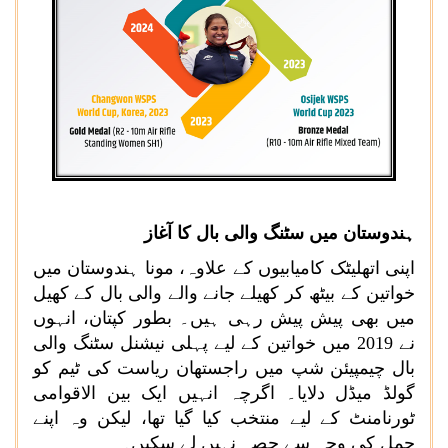
ہندوستان میں سٹنگ والی بال کا آغاز
اپنی اتھلیٹک کامیابیوں کے علاوہ، مونا ہندوستان میں
خواتین کے بیٹھ کر کھیلے جانے والے والی بال کے کھیل
میں بھی پیش پیش رہی ہیں۔ بطور کپتان، انہوں
نے 2019 میں خواتین کے لیے پہلی نیشنل سٹنگ والی
بال چیمپیئن شپ میں راجستھان ریاست کی ٹیم کو
گولڈ میڈل دلایا۔ اگرچہ انہیں ایک بین الاقوامی
ٹورنامنٹ کے لیے منتخب کیا گیا تھا، لیکن وہ اپنے
حمل کی وجہ سے حصہ نہیں لے سکیں۔