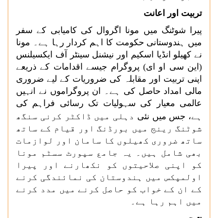
تربیت اور اعانت
پیرا شوٹنگ میں مونا اگروال کی کامیابی کے سفر
میں ہندوستانی حکومت کا اہم کردار رہا ہے۔ مونا
نے کھیلو انڈیا اسکیم اور نیشنل سینٹر آف ایکسیلنس
(این سی او ای) پروگرام جیسے اقدامات کے ذریعے
اپنی تربیت اور مقابلہ کی ضروریات کے لیے ضروری
مالی امداد حاصل کی ہے۔ ان پروگراموں نے انہیں
عالمی معیار کی سہولیات تک رسائی فراہم کی
ہے، جس میں نئی
دہلی میں ڈاکٹر کرنی سنگھ
شوٹنگ رینج میں بورڈنگ اور قیام کے ساتھ
ساتھ ضروری کھیلوں کا سامان اور لوازمات
بھی شامل ہیں۔ یہ جامع سپورٹ سسٹم مونا
کو اپنی صلاحیتوں کو نکھارنے اور پیرا
اولمپکس میں ہندوستان کی نمائندگی کرنے
کے ان کے خواب کو حاصل کرنے میں مدد کرنے
میں اہم رہا ہے۔