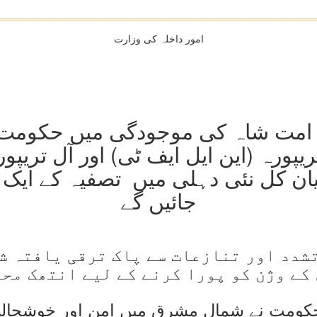
امور داخلہ کی وزارت
 امت شاہ کی موجودگی میں حکومت ہن
پورہ (این ایل ایف ٹی) اور آل تریپور
یان کل نئی دہلی میں تصفیہ کے ایک
جائیں گے
شدد اور تنازعات سے پاک ترقی یافتہ ش
کے وژن کو پورا کرنے کے لیے انتھک محن