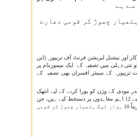
پر دستخط کی وجہ سے تقریباً 10 ہزار لوگ ہتھیار چھوڑ کر قومی دھارے
ر اور نیشنل لبریشن فرنٹ آف تریپورہ(این
ف ٹی) اور آل تریپورہ ٹائیگر فورس(اے ٹی ٹی ایف) کے نمائندوں کے درمیان بروز بدھ 4 ستمبر 2024 کو نئی دہلی میں تصفیہ کے ایک میمورنڈم پر
ت تریپورہ کے سینئر افسران بھی تصفیہ کے
ر مودی کے وژن کو پورا کرنے کے لیے انتھک
محنت کر رہی ہے۔ وزیر اعظم کی قیادت میں حکومت نے شمال مشرق میں امن اور خوشحالی لانے کے لیے 12 اہم معاہدوں پر دستخط کیے ہیں، جن
میں سے 3 کا تعلق ریاست تریپورہ سے ہے۔ مودی حکومت کے کئی معاہدوں پر دستخط کی وجہ سے تقریباً 10 ہزار لوگ ہتھیار چھوڑ کر قومی