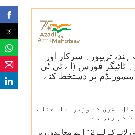
د، تریپورہ سرکار اور
ہ ٹائیگر فورس (اے ٹی ٹی
 میمورنڈم پر دستخط کئے
مال مشرق کے وزیراعظم جناب
ت کر رہی ہے
وزیراعظم مودی کی قیادت میں حکومت نے شمال مشرق میں امن اور خوشحالی لانے کے لیے 12 اہم معاہدوں پر