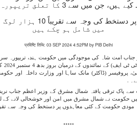
ں، جن میں سے 3 کا تعلق تریپورہ سے ہے
مودی حکومت کے کئی معاہدوں 
میں شامل ہو چکے ہیں
प्रविष्टि तिथि: 03 SEP 2024 4:52PM by PIB Delhi
ر جناب امت شاہ کی موجودگی میں حکومت ہند، تریپورہ سرکا
ایل ای
یٰ، پروفیسر (ڈاکٹر) مانک ساہا اور وزارت داخلہ اور حکوم
۔ .
ت سے پاک ترقی یافتہ شمال مشرق کے وزیر اعظم جناب نریند
*****