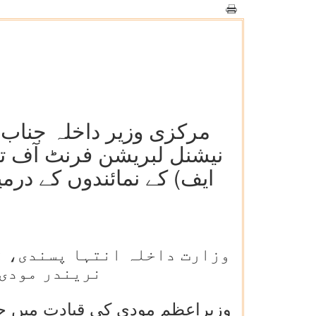
مرکزی وزیر داخلہ جناب
نیشنل لبریشن فرنٹ آف تری
ایف) کے نمائندوں کے درم
وزارت داخلہ انتہا پسندی، ت
نریندر مودی 