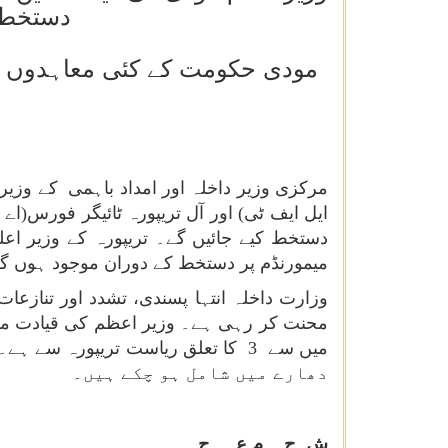
دستخط کیے ہی
مرکزی وزیر داخلہ اور امداد باہمی کے وزی
دستخط کیے جائیں گے۔ تریپورہ کے وزیر اعل
میمورنڈم پر دستخط کے دوران موجود ہوں گے
وزارت داخلہ انتہا پسندی، تشدد اور تنازعا
دھارے میں شامل ہو چکے ہیں۔
ش ح۔ م ع
۔ ج