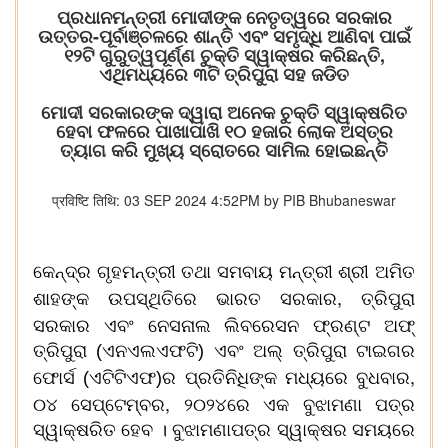
ପ୍ରଧାନମନ୍ତ୍ରୀ ମୋଦୀଙ୍କ ନେତୃତ୍ୱରେ ସରକାର
ଉତ୍ତର-ପୂର୍ବାଞ୍ଚଳରେ ଶାନ୍ତି ଏବଂ ସମୃଦ୍ଧି ଆଣିବା ପାଇଁ
୧୨ଟି ଗୁରୁତ୍ୱପୂର୍ଣ୍ଣ ଚୁକ୍ତି ସ୍ୱାକ୍ଷର କରିଛନ୍ତି,
ଏଥିମଧ୍ୟରେ ୩ଟି ତ୍ରିପୁରା ସହ ଜଡିତ
ମୋଦୀ ସରକାରଙ୍କ ଦ୍ୱାରା ଅନେକ ଚୁକ୍ତି ସ୍ୱାକ୍ଷରିତ
ହେବା ଫଳରେ ପାଖାପାଖି ୧୦ ହଜାର ଲୋକ ଅସ୍ତ୍ର
ତ୍ୟାଗ କରି ମୁଖ୍ୟ ସ୍ରୋତରେ ସାମିଲ ହୋଇଛନ୍ତି
प्रविष्टि तिथि: 03 SEP 2024 4:52PM by PIB Bhubaneswar
କେନ୍ଦ୍ର ଗୃହମନ୍ତ୍ରୀ ତଥା ସମବାୟ ମନ୍ତ୍ରୀ ଶ୍ରୀ ଅମିତ
,
ଶାହଙ୍କ ଉପସ୍ଥିତିରେ ଭାରତ ସରକାର
ତ୍ରିପୁରା
ନେ
ସରକାର ଏବଂ
ସନାଲ ଲିବରେସନ ଫ୍ରଣ୍ଟ ଅଫ୍
ତ୍ରିପୁରା (ଏନଏଲଏଫଟି) ଏବଂ ଅଲ୍ ତ୍ରିପୁରା ଟାଇଗର
,
ଫୋର୍ସ (ଏଟିଟିଏଫ)ର ପ୍ରତିନିଧିଙ୍କ ମଧ୍ୟରେ ବୁଧବାର
,
୦୪ ସେପ୍ଟେମ୍ବର
୨୦୨୪ରେ ଏକ ବୁଝାମଣା ପତ୍ର
ସ୍ୱାକ୍ଷରିତ ହେବ । ବୁଝାମଣାପତ୍ର ସ୍ୱାକ୍ଷର ସମୟରେ