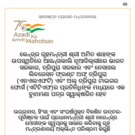
ସ୍ଵରାଷ୍ଟ୍ର ବ୍ୟାପାର ମନ୍ତ୍ରଣାଳୟ
କେନ୍ଦ୍ର ଗୃହମନ୍ତ୍ରୀ ଶ୍ରୀ ଅମିତ ଶାହଙ୍କ
ଉପସ୍ଥିତିରେ ଆସନ୍ତାକାଲି ନୂଆଦିଲ୍ଲୀରେ ଭାରତ
ସରକାର, ତ୍ରିପୁରା ସରକାର ଏବଂ ନେସନାଲ
ଲିବରେସନ ଫ୍ରଣ୍ଟ ଅଫ୍ ତ୍ରିପୁରା
(ଏନଏଲଏଫଟି) ଏବଂ ଅଲ୍ ତ୍ରିପୁରା ଟାଇଗର
ଫୋର୍ସ (ଏଟିଟିଏଫ)ର ପ୍ରତିନିଧିଙ୍କ ମଧ୍ୟରେ ଏକ
ବୁଝାମଣା ପତ୍ର ସ୍ୱାକ୍ଷରିତ ହେବ
ଉଗ୍ରବାଦ, ହିଂସା ଏବଂ ସଂଘର୍ଷମୁକ୍ତ ବିକଶିତ ଉତ୍ତର-
ପୂର୍ବାଞ୍ଚଳ ପାଇଁ ପ୍ରଧାନମନ୍ତ୍ରୀ ଶ୍ରୀ ନରେନ୍ଦ୍ର
ମୋଦୀଙ୍କ ସ୍ୱପ୍ନକୁ ସାକାର କରିବାକୁ ଗୃହ
ମନ୍ତ୍ରଣାଳୟ ଅକ୍ଳାନ୍ତ ପରିଶ୍ରମ କରୁଛି