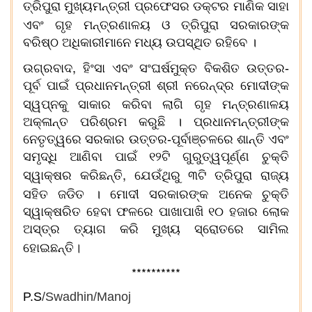
ଡକ୍ଟର
ତ୍ରିପୁରା ମୁଖ୍ୟମନ୍ତ୍ରୀ ପ୍ରଫେସର
ମାଣିକ ସାହା
ଓ
ଏବଂ ଗୃହ ମନ୍ତ୍ରଣାଳୟ
ତ୍ରିପୁରା ସରକାରଙ୍କ
ବରିଷ୍ଠ ଅଧିକାରୀମାନେ ମଧ୍ୟ ଉପସ୍ଥିତ ରହିବେ ।
,
ଉଗ୍ରବାଦ
ହିଂସା ଏବଂ ସଂଘର୍ଷମୁକ୍ତ ବିକଶିତ ଉତ୍ତର-
ପୂର୍ବ ପାଇଁ ପ୍ରଧାନମନ୍ତ୍ରୀ ଶ୍ରୀ ନରେନ୍ଦ୍ର ମୋଦୀଙ୍କ
ଲାଗି
ସ୍ୱପ୍ନକୁ ସାକାର କରିବା
ଗୃହ ମନ୍ତ୍ରଣାଳୟ
ଅକ୍ଳାନ୍ତ ପରିଶ୍ରମ କରୁଛି । ପ୍ରଧାନମନ୍ତ୍ରୀଙ୍କ
ନେତୃତ୍ୱରେ ସରକାର ଉତ୍ତର-ପୂର୍ବାଞ୍ଚଳରେ ଶାନ୍ତି ଏବଂ
ସମୃଦ୍ଧି ଆଣିବା ପାଇଁ ୧୨ଟି ଗୁରୁତ୍ୱପୂର୍ଣ୍ଣ ଚୁକ୍ତି
,
ସ୍ୱାକ୍ଷର କରିଛନ୍ତି
ଯେଉଁଥିରୁ ୩ଟି ତ୍ରିପୁରା ରାଜ୍ୟ
ଦୀ
ସହିତ ଜଡିତ । ମୋ
ସରକାରଙ୍କ ଅନେକ ଚୁକ୍ତି
ସ୍ୱାକ୍ଷରିତ ହେବା ଫଳରେ ପାଖାପାଖି ୧୦ ହଜାର ଲୋକ
ଅସ୍ତ୍ର ତ୍ୟାଗ କରି ମୁଖ୍ୟ ସ୍ରୋତରେ ସାମିଲ
।
ହୋଇଛନ୍ତି
**********
P.S
/Swadhin/Manoj