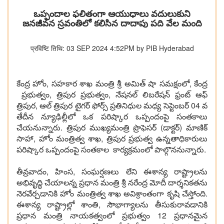
ఒప్పందాల ఫలితంగా ఆయుధాలు వదులుకుని
జనజీవన స్రవంతిలో కలిసిన దాదాపు పది వేల మంది
प्रविष्टि तिथि: 03 SEP 2024 4:52PM by PIB Hyderabad
కేంద్ర హోం, సహకార శాఖ మంత్రి శ్రీ అమిత్ షా సమక్షంలో, కేంద్ర
ప్రభుత్వం, త్రిపుర ప్రభుత్వం, నేషనల్ లిబరేషన్ ఫ్రంట్ ఆఫ్
త్రిపుర, ఆల్ త్రిపుర టైగర్ ఫోర్స్ ప్రతినిధుల మధ్య సెప్టెంబర్ 04 వ
తేదీన న్యూఢిల్లీలో ఒక పరిష్కార ఒప్పందంపై సంతకాలు
చేయనున్నారు. త్రిపుర ముఖ్యమంత్రి ప్రొఫెసర్ (డాక్టర్) మాణిక్
సాహా, హోం మంత్రిత్వ శాఖ, త్రిపుర ప్రభుత్వ ఉన్నతాధికారులు
పరిష్కార ఒప్పందంపై సంతకాల కార్యక్రమంలో పాల్గొననున్నారు.
తీవ్రవాదం, హింస, సంఘర్షణలు లేని ఈశాన్య రాష్ట్రాలను
అభివృద్ధి చేయాలన్న ప్రధాన మంత్రి శ్రీ నరేంద్ర మోదీ దార్శనికతను
నెరవేర్చడానికి హోం మంత్రిత్వ శాఖ అవిశ్రాంతంగా కృషి చేస్తోంది.
ఈశాన్య రాష్ట్రాల్లో శాంతి, సౌభాగ్యాలను తీసుకురావడానికి
ప్రధాన మంత్రి నాయకత్వంలో ప్రభుత్వం 12 ప్రధానమైన