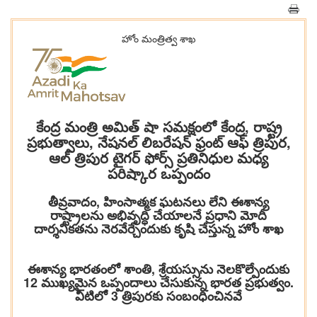
హోం మంత్రిత్వ శాఖ
కేంద్ర మంత్రి అమిత్ షా సమక్షంలో కేంద్ర, రాష్ట్ర
ప్రభుత్వాలు, నేషనల్ లిబరేషన్ ఫ్రంట్ ఆఫ్ త్రిపుర,
ఆల్ త్రిపుర టైగర్ ఫోర్స్ ప్రతినిధుల మధ్య
పరిష్కార ఒప్పందం
తీవ్రవాదం, హింసాత్మక ఘటనలు లేని ఈశాన్య
రాష్ట్రాలను అభివృద్ధి చేయాలనే ప్రధాని మోదీ
దార్శనికతను నెరవేర్చేందుకు కృషి చేస్తున్న హోం శాఖ
ఈశాన్య భారతంలో శాంతి, శ్రేయస్సును నెలకొల్పేందుకు
12 ముఖ్యమైన ఒప్పందాలు చేసుకున్న భారత ప్రభుత్వం.
వీటిలో 3 త్రిపురకు సంబంధించినవే