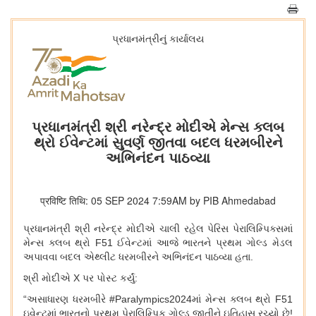
પ્રધાનમંત્રીનું કાર્યાલય
પ્રધાનમંત્રી શ્રી નરેન્દ્ર મોદીએ મેન્સ ક્લબ
થ્રો ઈવેન્ટમાં સુવર્ણ જીતવા બદલ ધરમબીરને
અભિનંદન પાઠવ્યા
प्रविष्टि तिथि: 05 SEP 2024 7:59AM by PIB Ahmedabad
પ્રધાનમંત્રી શ્રી નરેન્દ્ર મોદીએ ​​ચાલી રહેલ પેરિસ પેરાલિમ્પિક્સમાં
મેન્સ ક્લબ થ્રો
F51 ઈવેન્ટમાં આજે ભારતને પ્રથમ ગોલ્ડ મેડલ
અપાવવા બદલ એથ્લીટ ધરમબીરને અભિનંદન પાઠવ્યા હતા.
શ્રી મોદીએ
X પર પોસ્ટ કર્યું:
“અસાધારણ ધરમબીરે
#Paralympics2024માં મેન્સ ક્લબ થ્રો F51
ઇવેન્ટમાં ભારતનો પ્રથમ પેરાલિમ્પિક ગોલ્ડ જીતીને ઇતિહાસ રચ્યો છે!