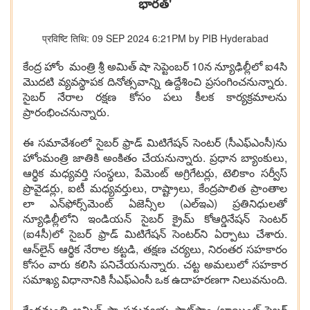
భారత్'
प्रविष्टि तिथि: 09 SEP 2024 6:21PM by PIB Hyderabad
కేంద్ర హోం మంత్రి శ్రీ అమిత్ షా సెప్టెంబర్ 10న న్యూఢిల్లీలో ఐ4సి
మొదటి వ్యవస్థాపక దినోత్సవాన్ని ఉద్దేశించి ప్రసంగించనున్నారు.
సైబర్ నేరాల రక్షణ కోసం పలు కీలక కార్యక్రమాలను
ప్రారంభించనున్నారు.
ఈ సమావేశంలో సైబర్ ఫ్రాడ్ మిటిగేషన్ సెంటర్ (సీఎఫ్ఎంసీ)ను
హోంమంత్రి జాతికి అంకితం చేయనున్నారు. ప్రధాన బ్యాంకులు,
ఆర్థిక మధ్యవర్తి సంస్థలు, పేమెంట్ అగ్రిగేటర్లు, టెలికాం సర్వీస్
ప్రొవైడర్లు, ఐటీ మధ్యవర్తులు, రాష్ట్రాలు, కేంద్రపాలిత ప్రాంతాల
లా ఎన్‌ఫోర్స్‌మెంట్ ఏజెన్సీల (ఎల్ఇఎ) ప్రతినిధులతో
న్యూఢిల్లీలోని ఇండియన్ సైబర్ క్రైమ్ కోఆర్డినేషన్ సెంటర్
(ఐ4సీ)లో సైబర్ ఫ్రాడ్ మిటిగేషన్ సెంటర్‌ని ఏర్పాటు చేశారు.
ఆన్‌లైన్ ఆర్థిక నేరాల కట్టడి, తక్షణ చర్యలు, నిరంతర సహకారం
కోసం వారు కలిసి పనిచేయనున్నారు. చట్ట అమలులో సహకార
సమాఖ్య విధానానికి సీఎఫ్‌ఎంసీ ఒక ఉదాహరణగా నిలువనుంది.
కేంద్రమంత్రి అమిత్ షా సమన్వయ ప్లాట్‌ఫాం (జాయింట్ సైబర్