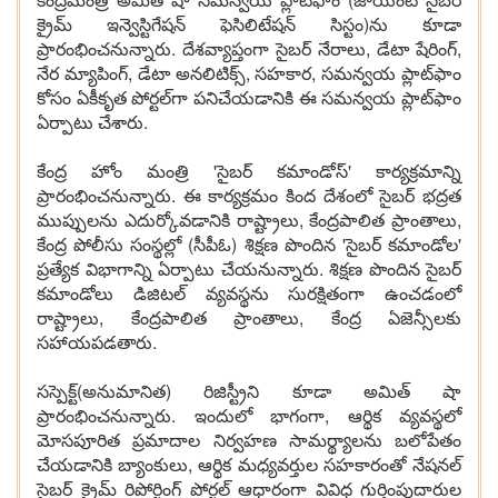
క్రైమ్ ఇన్వెస్టిగేషన్ ఫెసిలిటేషన్ సిస్టం)ను కూడా
ప్రారంభించనున్నారు. దేశవ్యాప్తంగా సైబర్ నేరాలు, డేటా షేరింగ్,
నేర మ్యాపింగ్, డేటా అనలిటిక్స్, సహకార, సమన్వయ ప్లాట్‌ఫాం
కోసం ఏకీకృత పోర్టల్‌గా పనిచేయడానికి ఈ సమన్వయ ప్లాట్‌ఫాం
ఏర్పాటు చేశారు.
కేంద్ర హోం మంత్రి 'సైబర్ కమాండోస్' కార్యక్రమాన్ని
ప్రారంభించనున్నారు. ఈ కార్యక్రమం కింద దేశంలో సైబర్ భద్రత
ముప్పులను ఎదుర్కోవడానికి రాష్ట్రాలు, కేంద్రపాలిత ప్రాంతాలు,
కేంద్ర పోలీసు సంస్థల్లో (సీపీఓ) శిక్షణ పొందిన 'సైబర్ కమాండోల'
ప్రత్యేక విభాగాన్ని ఏర్పాటు చేయనున్నారు. శిక్షణ పొందిన సైబర్
కమాండోలు డిజిటల్ వ్యవస్థను సురక్షితంగా ఉంచడంలో
రాష్ట్రాలు, కేంద్రపాలిత ప్రాంతాలు, కేంద్ర ఏజెన్సీలకు
సహాయపడతారు.
సస్పెక్ట్(అనుమానిత) రిజిస్ట్రీని కూడా అమిత్ షా
ప్రారంభించనున్నారు. ఇందులో భాగంగా, ఆర్థిక వ్యవస్థలో
మోసపూరిత ప్రమాదాల నిర్వహణ సామర్థ్యాలను బలోపేతం
చేయడానికి బ్యాంకులు, ఆర్థిక మధ్యవర్తుల సహకారంతో నేషనల్
సైబర్ క్రైమ్ రిపోర్టింగ్ పోర్టల్ ఆధారంగా వివిధ గుర్తింపుదారుల