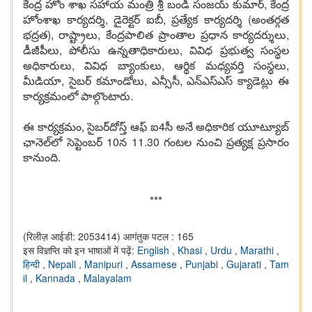
కేంద్ర హోం శాఖ సహాయ మంత్రి శ్రీ బండి సంజయ్ కుమార్, కేంద్ర
హోంశాఖ కార్యదర్శి, డైరెక్టర్ ఐబీ, ప్రత్యేక కార్యదర్శి (అంతర్గత
భద్రత), రాష్ట్రాలు, కేంద్రపాలిత ప్రాంతాల ప్రధాన కార్యదర్శులు,
డీజీపీలు, పోలీసు ఉన్నతాధికారులు, వివిధ ప్రభుత్వ సంస్థల
అధికారులు, వివిధ బ్యాంకులు, ఆర్థిక మధ్యవర్తి సంస్థలు,
మీడియా, సైబర్ కమాండోలు, ఎన్సీసీ, ఎన్ఎస్ఎస్ క్యాడెట్లు ఈ
కార్యక్రమంలో పాల్గొంటారు.
ఈ కార్యక్రమం, సైబర్‌దోస్త్ ఆఫ్ ఐ4సీ అనే అధికారిక యూట్యూబ్
ఛానెల్‌లో సెప్టెంబర్ 10న 11.30 గంటల నుంచి ప్రత్యక్ష ప్రసారం
కానుంది.
***
(रिलीज़ आईडी: 2053414)
आगंतुक पटल : 165
इस विज्ञप्ति को इन भाषाओं में पढ़ें:
English
,
Khasi
,
Urdu
,
Marathi
,
हिन्दी
,
Nepali
,
Manipuri
,
Assamese
,
Punjabi
,
Gujarati
,
Tam
il
,
Kannada
,
Malayalam