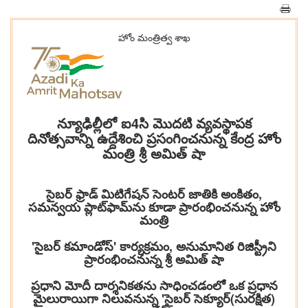
హోం మంత్రిత్వ శాఖ
న్యూఢిల్లీలో ఐ4సి మొదటి వ్యవస్థాపక
దినోత్సవాన్ని ఉద్దేశించి ప్రసంగించనున్న కేంద్ర హోం
మంత్రి శ్రీ అమిత్ షా
సైబర్ ఫ్రాడ్ మిటిగేషన్ సెంటర్ జాతికి అంకితం,
సమన్వయ ప్లాట్‌ఫామ్‌ను కూడా ప్రారంభించనున్న హోం
మంత్రి
'సైబర్ కమాండోస్' కార్యక్రమం, అనుమానిత రిజిస్ట్రీని
ప్రారంభించనున్న శ్రీ అమిత్ షా
ప్రధాని మోదీ దార్శనికతను సాధించడంలో ఒక ప్రధాన
మైలురాయిగా నిలువనున్న 'సైబర్ సెక్యూర్(సురక్షిత)