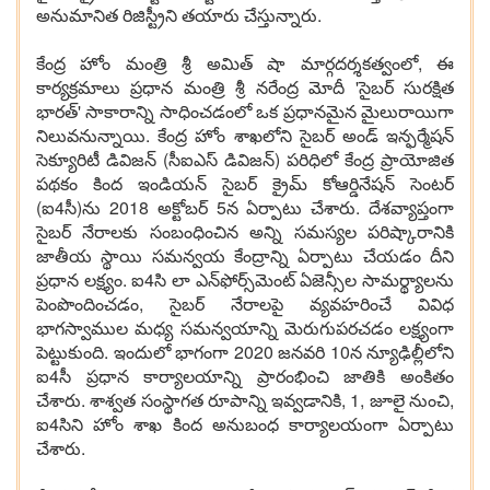
అనుమానిత రిజిస్ట్రీని తయారు చేస్తున్నారు.
కేంద్ర హోం మంత్రి శ్రీ అమిత్ షా మార్గదర్శకత్వంలో, ఈ
కార్యక్రమాలు ప్రధాన మంత్రి శ్రీ నరేంద్ర మోదీ 'సైబర్ సురక్షిత
భారత్' సాకారాన్ని సాధించడంలో ఒక ప్రధానమైన మైలురాయిగా
నిలువనున్నాయి. కేంద్ర హోం శాఖలోని సైబర్ అండ్ ఇన్ఫర్మేషన్
సెక్యూరిటీ డివిజన్ (సీఐఎస్ డివిజన్) పరిధిలో కేంద్ర ప్రాయోజిత
పథకం కింద ఇండియన్ సైబర్ క్రైమ్ కోఆర్డినేషన్ సెంటర్
(ఐ4సీ)ను 2018 అక్టోబర్ 5న ఏర్పాటు చేశారు. దేశవ్యాప్తంగా
సైబర్ నేరాలకు సంబంధించిన అన్ని సమస్యల పరిష్కారానికి
జాతీయ స్థాయి సమన్వయ కేంద్రాన్ని ఏర్పాటు చేయడం దీని
ప్రధాన లక్ష్యం. ఐ4సి లా ఎన్‌ఫోర్స్‌మెంట్ ఏజెన్సీల సామర్థ్యాలను
పెంపొందించడం, సైబర్ నేరాలపై వ్యవహరించే వివిధ
భాగస్వాముల మధ్య సమన్వయాన్ని మెరుగుపరచడం లక్ష్యంగా
పెట్టుకుంది. ఇందులో భాగంగా 2020 జనవరి 10న న్యూఢిల్లీలోని
ఐ4సీ ప్రధాన కార్యాలయాన్ని ప్రారంభించి జాతికి అంకితం
చేశారు. శాశ్వత సంస్థాగత రూపాన్ని ఇవ్వడానికి, 1, జూలై నుంచి,
ఐ4సిని హోం శాఖ కింద అనుబంధ కార్యాలయంగా ఏర్పాటు
చేశారు.