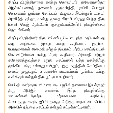
சிறப்பு விருந்தினராக கலந்து கொண்டார். விவேகானந்தா
அறக்கட்டளைத் தலைவர் குருமூர்த்தி, ஐபிசி பொதுச்
செயலாளர் ஜாங்சுக் சோய்டன், விஐஎஃப் இயக்குநர் டாக்டர்
அரவிந்த் குப்தா, மூன்று முறை கிராமி விருது பெற்ற திரு
ரிக்கி கெஜ் ஆகியோர் குத்துவிளக்கேற்றி நிகழ்ச்சியை
தொடங்கினர்.
சிறப்பு விருந்தினர் திரு பாய்சுங் பூட்டியா, புத்த மதம் என்பது
ஒரு வாழ்க்கை முறை என்று கூறினார். புத்தரின்
போதனைகள் அமைதி மற்றும் தியாகம் பற்றிய செய்தியைக்
கொண்டுள்ளன என்று அவர் கூறினார். அமைதி மற்றும்
சகோதரத்துவத்தை உறுதி செய்வதில் புத்த மதத்திற்கு
முக்கிய பங்கு உள்ளது என்றும், புத்த மதத்தின் செய்தியை
உலகம் முழுவதும் பரப்புவதில் ஊடகங்கள் முக்கிய பங்கு
வகிக்கும் என்றும் திரு பூட்டியா கூறினார்.
செய்தியாளர்களுடன் உரையாடிய ஐபிசி தலைமை இயக்குநர்
திரு அபிஜித் ஹால்தர், இந்த நிகழ்ச்சிக்கு
ஊடகங்களிடமிருந்து உற்சாகமான வரவேற்பு
கிடைத்ததாகவும், ஐபிசி தனது அடுத்த மாநாட்டை பெரிய
அளவில் ஏற்பாடு செய்யும் என்றும் சுட்டிக்காட்டினார்.