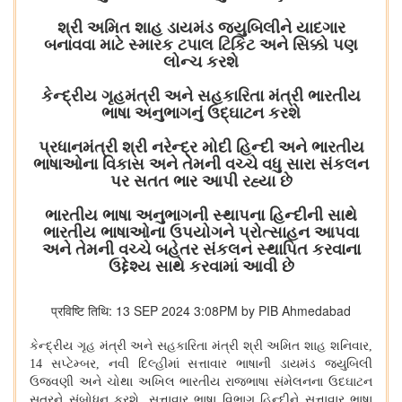
શ્રી અમિત શાહ ડાયમંડ જ્યુબિલીને યાદગાર
બનાવવા માટે સ્મારક ટપાલ ટિકિટ અને સિક્કો પણ
લોન્ચ કરશે
કેન્દ્રીય ગૃહમંત્રી અને સહકારિતા મંત્રી ભારતીય
ભાષા અનુભાગનું ઉદ્ઘાટન કરશે
પ્રધાનમંત્રી શ્રી નરેન્દ્ર મોદી હિન્દી અને ભારતીય
ભાષાઓના વિકાસ અને તેમની વચ્ચે વધુ સારા સંકલન
પર સતત ભાર આપી રહ્યા છે
ભારતીય ભાષા અનુભાગની સ્થાપના હિન્દીની સાથે
ભારતીય ભાષાઓના ઉપયોગને પ્રોત્સાહન આપવા
અને તેમની વચ્ચે બહેતર સંકલન સ્થાપિત કરવાના
ઉદ્દેશ્ય સાથે કરવામાં આવી છે
प्रविष्टि तिथि: 13 SEP 2024 3:08PM by PIB Ahmedabad
કેન્દ્રીય ગૃહ મંત્રી અને સહકારિતા મંત્રી શ્રી અમિત શાહ શનિવાર
,
14
સપ્ટેમ્બર
,
નવી દિલ્હીમાં સત્તાવાર ભાષાની ડાયમંડ જ્યુબિલી
ઉજવણી અને ચોથા અખિલ ભારતીય રાજભાષા સંમેલનના ઉદઘાટન
સત્રને સંબોધન કરશે
.
સત્તાવાર ભાષા વિભાગ હિન્દીને સત્તાવાર ભાષા