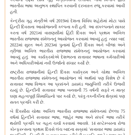
ભારતીય ભાષા અનુભગ સ્થાપિત કરવાની દરખાસ્ત રજૂ કરવામાં આવી
હતી
.
કેન્દ્રીય ગૃહ મંત્રીએ વર્ષ 2019માં દેશના વિવિધ શહેરોમાં મોટા પાયે
હિન્દી દિવસના આયોજનની કલ્પના કરી હતી
.
આ સંકલ્પનાને સાકાર
કરતા વર્ષ
2021
માં વારાણસીમાં હિંદી દિવસ અને પ્રથમ અખિલ
ભારતીય રાજભાષા સંમેલનનું આયોજન કરવામાં આવ્યું હતું
.
ત્યાર બાદ
2022
માં સુરત અને
2023
માં પુનામાં હિન્દી દિવસ અને બીજા અને
ત્રીજા અખિલ ભારતીય રાજભાષા સંમેલનનું આયોજન કરવામાં
આવ્યું હતું
.
આ કાર્યક્રમોએ દેશભરના સત્તાવાર ભાષાના કર્મચારીઓ
અને અધિકારીઓમાં નવી ઉર્જાનો સંચાર કર્યો છે
.
રાષ્ટ્રીય રાજધાનીમાં હિન્દી દિવસ કાર્યક્રમ અને ચોથા અખિલ
ભારતીય રાજભાષા સંમેલનનું આયોજન એ અર્થમાં પણ વિશેષ છે કે
સત્તાવાર ભાષા વિભાગ આ પ્રસંગને ડાયમંડ જ્યુબિલી તરીકે ઉજવી
રહ્યું છે
.
હિન્દીની સત્તાવાર ભાષા બનવાની
75
વર્ષની સફરે ન માત્ર
ઘણા મહત્વપૂર્ણ સિમાચિહ્નો પાર કર્યા છે
,
પરંતુ તકનીકીના ક્ષેત્રમાં પણ
સતત પ્રગતિ કરી છે
.
બે દિવસીય ચોથા અખિલ ભારતીય રાજભાષા સંમેલનમાં છેલ્લા
75
વર્ષમાં હિન્દીને સત્તાવાર ભાષા
,
જાહેર ભાષા અને સંપર્ક ભાષા તરીકે
થયેલી પ્રગતિ પર ગહન ચર્ચા કરવામાં આવશે
. 14
સપ્ટેમ્બરના રોજ
કોન્ફરન્સના પ્રથમ દિવસે લંચ બાદના સત્રમાં
'
સત્તાવાર ભાષા ડાયમંડ