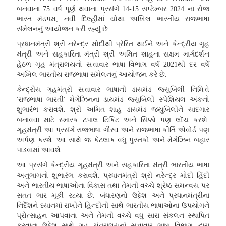
બનવાના
75
વર્ષ પૂર્ણ થવાના પ્રસંગે
14-15
સપ્ટેમ્બર
2024
ના રોજ
ભારત મંડપમ
,
નવી દિલ્હીમાં ચોથા અખિલ ભારતીય રાજભાષા
સંમેલનનું આયોજન કરી રહ્યું છે
.
પ્રધાનમંત્રી શ્રી નરેન્દ્ર મોદીથી પ્રેરિત થઈને અને કેન્દ્રીય ગૃહ
મંત્રી અને સહકારિતા મંત્રી શ્રી અમિત શાહના સક્ષમ માર્ગદર્શન
હેઠળ ગૃહ મંત્રાલયનો સત્તાવાર ભાષા વિભાગ વર્ષ
2021
થી દર વર્ષે
અખિલ ભારતીય રાજભાષા સંમેલનનું આયોજન કરે છે
.
કેન્દ્રીય ગૃહમંત્રી સત્તાવાર ભાષાની ડાયમંડ જ્યુબિલી નિમિત્તે
'
રાજભાષા ભારતી
'
મેગેઝિનના ડાયમંડ જ્યુબિલી સ્પેશિયલ અંકનો
શુભારંભ કરાવશે
.
શ્રી અમિત શાહ ડાયમંડ જ્યુબિલીને યાદગાર
બનાવવા માટે સ્મારક ટપાલ ટિકિટ અને સિક્કો પણ લોંચ કરશે
.
ગૃહમંત્રી આ પ્રસંગે રાજભાષા ગૌરવ અને રાજભાષા કીર્તિ એવોર્ડ પણ
અર્પણ કરશે
.
આ સાથે જ કેટલાક વધુ પુસ્તકો અને મેગેઝિન બહાર
પાડવામાં આવશે
.
આ પ્રસંગે કેન્દ્રીય ગૃહમંત્રી અને સહકારિતા મંત્રી ભારતીય ભાષા
અનુભાગનો શુભારંભ કરાવશે
.
પ્રધાનમંત્રી શ્રી નરેન્દ્ર મોદી હિંદી
અને ભારતીય ભાષાઓના વિકાસ તથા તેમની વચ્ચે શ્રેષ્ઠ સમન્વય પર
સતત ભાર મૂકી રહ્યા છે
.
બંધારણનો ઉદ્દેશ અને પ્રધાનમંત્રીના
નિર્દેશને ધ્યાનમાં રાખીને હિન્દીની સાથે ભારતીય ભાષાઓના ઉપયોગને
પ્રોત્સાહન આપવાના અને તેમની વચ્ચે વધુ સારા સંકલન સ્થાપિત
કરવાના ઉદ્દેશ સાથે ગૃહ મંત્રાલયનાં સત્તાવાર ભાષા વિભાગ દ્વારા