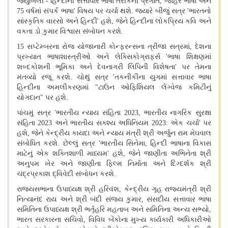
જ્યુબિલી
-
હિન્દીની સત્તાવાર ભાષા તરીકેની પ્રગતિ
,
જાહેર ભાષા અને
75
વર્ષમાં સંપર્ક ભાષા
'
વિષય પર ચર્ચા થશે
.
જ્યારે બીજું સત્ર
'
ભારતનો
સાંસ્કૃતિક વારસો અને હિન્દી
'
હશે
,
જેને હિન્દીના લોકપ્રિય કવિ અને
વકતા ડો
.
કુમાર વિશ્વાસ સંબોધન કરશે
.
15
સપ્ટેમ્બરના રોજ યોજાનારી કોન્ફરન્સના ત્રીજા સત્રમાં
,
દેશના
પ્રખ્યાત ભાષાશાસ્ત્રીઓ અને લેક્સિકોગ્રાફર્સ
'
ભાષા શિક્ષણમાં
શબ્દકોશની ભૂમિકા અને દેવનાગરી લિપિની વિશેષતા
'
પર તેમના
મંતવ્યો રજૂ કરશે
.
ચોથું સત્ર
'
તકનીકીના યુગમાં સત્તાવાર ભાષા
હિન્દીના અમલીકરણમાં
"
ટાઉન ઓફિશિયલ લેંગ્વેજ કમિટીનું
યોગદાન
"
પર હશે
.
પાંચમું સત્ર
'
ભારતીય ન્યાય સંહિતા
2023,
ભારતીય નાગરિક સુરક્ષા
સંહિતા
2023
અને ભારતીય સક્શ્ય અધિનિયમ
2023:
એક ચર્ચા
'
પર
હશે
,
જેને કેન્દ્રીય કાયદા અને ન્યાય મંત્રી શ્રી અર્જુન રામ મેઘવાલ
સંબોધિત કરશે
.
છેલ્લું સત્ર
'
ભારતીય સિનેમા
,
હિન્દી ભાષાના વિકાસ
માટેનું એક શક્તિશાળી માધ્યમ
'
હશે
,
જેને જાણીતા અભિનેતા શ્રી
અનુપમ ખેર અને જાણીતા ફિલ્મ નિર્માતા અને દિગ્દર્શક શ્રી
ચંદ્રપ્રકાશ દ્વિવેદી સંબોધન કરશે
.
રાજ્યસભાના ઉપાધ્યક્ષ શ્રી હરિવંશ
,
કેન્દ્રીય ગૃહ રાજ્યમંત્રી શ્રી
નિત્યાનંદ રાય અને શ્રી બંદી સંજય કુમાર
,
સંસદીય સત્તાવાર ભાષા
સમિતિના ઉપાધ્યક્ષ શ્રી ભર્તૃહરિ મહતાબ અને સમિતિના અન્ય સભ્યો
,
ભારત સરકારના સચિવો
,
વિવિધ બેંકોના મુખ્ય કાર્યકારી અધિકારીઓ