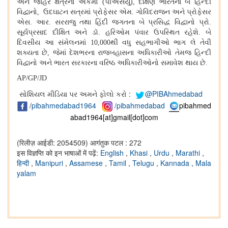
અને જાહેર ક્ષેત્રના એકમો
(
પીએસયુ
),
દક્ષિણ ભારતના બે હિન્દી
વિદ્વાનો
,
ઉદઘાટન સત્રમાં પ્રોફેસર એમ
.
ગોવિંદરાજન અને પ્રોફેસર
એસ
.
આર
.
સરરાજુ તથા હિંદી જગતના બે પ્રસિદ્ધ વિદ્વાનો પ્રો
.
સૂર્યપ્રસાદ દીક્ષિત અને ડૉ
.
હરિઓમ પંવાર ઉપસ્થિત રહેશે
.
બે
દિવસીય આ સંમેલનમાં
10,000
થી વધુ સહભાગીઓ ભાગ લે તેવી
શક્યતા છે
,
જેમાં દેશભરના રાજબહાસના અધિકારીઓ તેમજ હિન્દી
વિદ્વાનો અને ભારત સરકારના વરિષ્ઠ અધિકારીઓનો સમાવેશ થાય છે
.
AP/GP/JD
સોશિયલ મીડિયા પર અમને ફોલો કરો :
@PIBAhmedabad
/
pibahmedabad1964
/pibahmedabad
pibahmed
abad1964[at]gmail[dot]com
(रिलीज़ आईडी: 2054509)
आगंतुक पटल : 272
इस विज्ञप्ति को इन भाषाओं में पढ़ें:
English
,
Khasi
,
Urdu
,
Marathi
,
हिन्दी
,
Manipuri
,
Assamese
,
Tamil
,
Telugu
,
Kannada
,
Mala
yalam