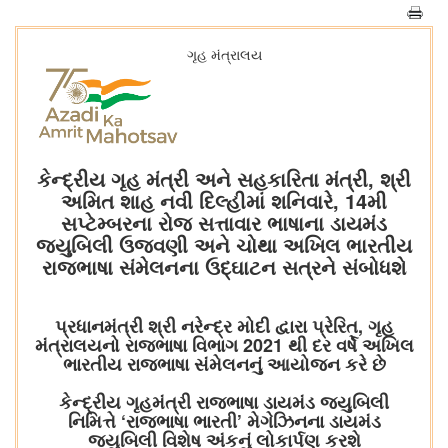
ગૃહ મંત્રાલય
કેન્દ્રીય ગૃહ મંત્રી અને સહકારિતા મંત્રી, શ્રી
અમિત શાહ નવી દિલ્હીમાં શનિવારે, 14મી
સપ્ટેમ્બરના રોજ સત્તાવાર ભાષાના ડાયમંડ
જ્યુબિલી ઉજવણી અને ચોથા અખિલ ભારતીય
રાજભાષા સંમેલનના ઉદ્ઘાટન સત્રને સંબોધશે
પ્રધાનમંત્રી શ્રી નરેન્દ્ર મોદી દ્વારા પ્રેરિત, ગૃહ
મંત્રાલયનો રાજભાષા વિભાગ 2021 થી દર વર્ષે અખિલ
ભારતીય રાજભાષા સંમેલનનું આયોજન કરે છે
કેન્દ્રીય ગૃહમંત્રી રાજભાષા ડાયમંડ જ્યુબિલી
નિમિત્તે ‘રાજભાષા ભારતી’ મેગેઝિનના ડાયમંડ
જ્યુબિલી વિશેષ અંકનું લોકાર્પણ કરશે