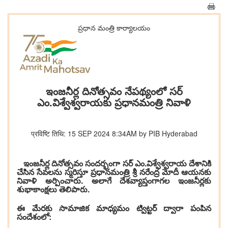
ప్రధాన మంత్రి కార్యాలయం
ఇంజనీర్ల దినోత్సవం నేపథ్యంలో సర్
ఎం.విశ్వేశ్వరాయకు ప్రధానమంత్రి నివాళి
प्रविष्टि तिथि: 15 SEP 2024 8:34AM by PIB Hyderabad
ఇంజనీర్ల దినోత్సవం సందర్భంగా సర్ ఎం.విశ్వేశ్వరాయ దేశానికి
చేసిన సేవలను స్మరిస్తూ ప్రధానమంత్రి శ్రీ నరేంద్ర మోదీ ఆయనకు
నివాళి అర్పించారు. అలాగే దేశవ్యాప్తంగాగల ఇంజనీర్లకు
శుభాకాంక్షలు తెలిపారు.
ఈ మేరకు సామాజిక మాధ్యమం ట్విట్టర్ ద్వారా పంపిన
సందేశంలో: