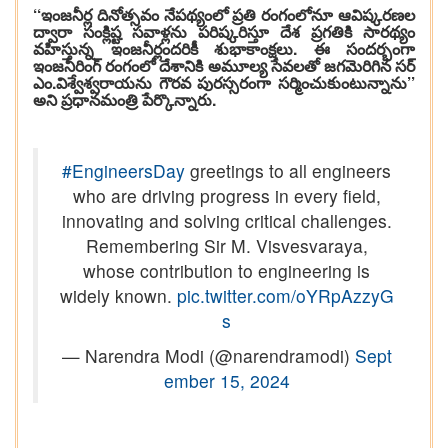
‘‘ఇంజనీర్ల దినోత్సవం నేపథ్యంలో ప్రతి రంగంలోనూ ఆవిష్కరణల
ద్వారా సంక్లిష్ట సవాళ్లను పరిష్కరిస్తూ దేశ ప్రగతికి సారథ్యం
వహిస్తున్న ఇంజనీర్లందరికీ శుభాకాంక్షలు. ఈ సందర్భంగా
ఇంజనీరింగ్ రంగంలో దేశానికి అమూల్య సేవలతో జగమెరిగిన సర్
ఎం.విశ్వేశ్వరాయను గౌరవ పురస్సరంగా సర్మించుకుంటున్నాను’’
అని ప్రధానమంత్రి పేర్కొన్నారు.
#EngineersDay
greetings to all engineers
who are driving progress in every field,
innovating and solving critical challenges.
Remembering Sir M. Visvesvaraya,
whose contribution to engineering is
widely known.
pic.twitter.com/oYRpAzzyG
s
— Narendra Modi (@narendramodi)
Sept
ember 15, 2024