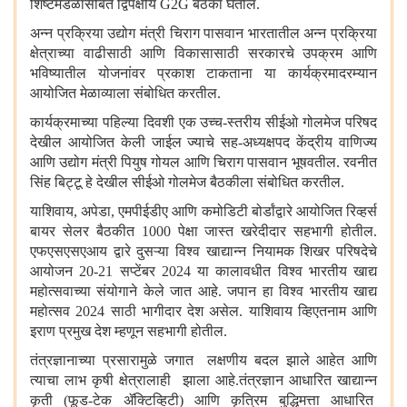
शिष्टमंडळांसोबत द्विपक्षीय
G
2
G
बैठका घेतील.
अन्न प्रक्रिया उद्योग मंत्री चिराग पासवान भारतातील अन्न प्रक्रिया
क्षेत्राच्या वाढीसाठी आणि विकासासाठी सरकारचे उपक्रम आणि
भविष्यातील योजनांवर प्रकाश टाकताना या कार्यक्रमादरम्यान
आयोजित मेळाव्याला संबोधित करतील.
कार्यक्रमाच्या पहिल्या दिवशी एक उच्च-स्तरीय सीईओ गोलमेज परिषद
देखील आयोजित केली जाईल ज्याचे सह-अध्यक्षपद केंद्रीय वाणिज्य
आणि उद्योग मंत्री पियुष गोयल आणि चिराग पासवान भूषवतील. रवनीत
सिंह बिट्टू हे देखील सीईओ गोलमेज बैठकीला संबोधित करतील.
याशिवाय
,
अपेडा
,
एमपीईडीए आणि कमोडिटी बोर्डांद्वारे आयोजित रिव्हर्स
बायर सेलर बैठकीत 1000 पेक्षा जास्त खरेदीदार सहभागी होतील.
एफएसएसएआय द्वारे दुसऱ्या विश्व खाद्यान्न नियामक शिखर परिषदेचे
आयोजन 20-21 सप्टेंबर 2024 या कालावधीत विश्व भारतीय खाद्य
महोत्सवाच्या संयोगाने केले जात आहे. जपान हा विश्व भारतीय खाद्य
महोत्सव 2024 साठी भागीदार देश असेल. याशिवाय व्हिएतनाम आणि
इराण प्रमुख देश म्हणून सहभागी होतील.
तंत्रज्ञानाच्या प्रसारामुळे जगात लक्षणीय बदल झाले आहेत आणि
त्याचा लाभ कृषी क्षेत्रालाही झाला आहे.तंत्रज्ञान आधारित खाद्यान्न
कृती (फूड-टेक ॲक्टिव्हिटी) आणि कृत्रिम बुद्धिमत्ता आधारित