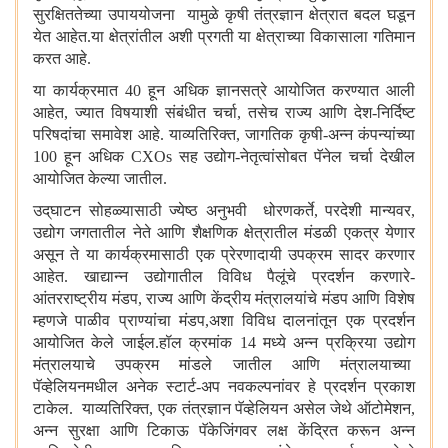
सुरक्षिततेच्या उपाययोजना यामुळे कृषी तंत्रज्ञान क्षेत्रात बदल घडून
येत आहेत.या क्षेत्रांतील अशी प्रगती या क्षेत्राच्या विकासाला गतिमान
करत आहे.
या कार्यक्रमात
40
हून अधिक ज्ञानसत्रे आयोजित करण्यात आली
आहेत
,
ज्यात विषयाशी संबंधीत चर्चा
,
तसेच राज्य आणि देश-निर्दिष्ट
परिषदांचा समावेश आहे. याव्यतिरिक्त
,
जागतिक कृषी-अन्न कंपन्यांच्या
100
हून अधिक
CXOs
सह उद्योग-नेतृत्वांसोबत पॅनेल चर्चा देखील
आयोजित केल्या जातील.
उद्‌घाटन सोहळ्यासाठी ज्येष्ठ अनुभवी धोरणकर्ते
,
परदेशी मान्यवर
,
उद्योग जगतातील नेते आणि शैक्षणिक क्षेत्रातील मंडळी एकत्र येणार
असून ते या कार्यक्रमासाठी एक प्रेरणादायी उपक्रम सादर करणार
आहेत. खाद्यान्न उद्योगातील विविध पैलूंचे प्रदर्शन करणारे-
आंतरराष्ट्रीय मंडप
,
राज्य आणि केंद्रीय मंत्रालयांचे मंडप आणि विशेष
म्हणजे पाळीव प्राण्यांचा मंडप
,
अशा विविध दालनांतून एक प्रदर्शन
आयोजित केले जाईल.हॉल क्रमांक
14
मध्ये अन्न प्रक्रिया उद्योग
मंत्रालयाचे उपक्रम मांडले जातील आणि मंत्रालयाच्या
पॅव्हेलियनमधील अनेक स्टार्ट-अप नवकल्पनांवर हे प्रदर्शन प्रकाश
टाकेल. याव्यतिरिक्त
,
एक तंत्रज्ञान पॅव्हेलियन असेल जेथे ऑटोमेशन
,
अन्न सुरक्षा आणि टिकाऊ पॅकेजिंगवर लक्ष केंद्रित करून अन्न