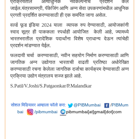
प्रक्रियेतील अत्याधुनिक नवकल्पनांचे प्रदर्शन केले
जाईल.यंत्रसामग्री
,
पॅकेजिंग आणि अन्न सेवा उपकरणांमधील आधुनिक
प्रगती प्रदर्शित करण्यासाठी ही एक समर्पित जागा असेल.
वर्ल्ड फूड इंडिया
2024
याला व्यापक रुप देण्यासाठी
,
आयोजकांनी
स्वाद सूत्र ही पाककला स्पर्धाही आयोजित केली आहे
,
ज्यामध्ये
भारतभरातील प्रादेशिक पदार्थांना विशेष प्राधान्य देऊन त्यांचेही
प्रदर्शन मांडण्यात येईल.
फलदायी चर्चा करण्यासाठी
,
नवीन सहयोग निर्माण करण्यासाठी आणि
जागतिक अन्न उद्योगात भारताची वाढती प्रतिष्ठा अधोरेखित
करण्यासाठी रचना केलेला जागतिक दर्जाचा कार्यक्रम देण्यासाठी अन्न
प्रक्रिया उद्योग मंत्रालय सज्ज झाले आहे.
S.Patil/V.Joshi/
S.Patgaonkar/
P.Malandkar
सोशल मिडियावर आम्हाला फॉलो करा:
@PIBMumbai
/
PIBMum
bai
/pibmumbai
pibmumbai[at]gmail[dot]com