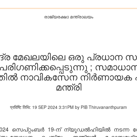
രാജ്യരക്ഷാ മന്ത്രാലയം
്ര മേഖലയിലെ ഒരു പ്രധാന സുര
പരിഗണിക്കപ്പെടുന്നു ; സമാധാ
്നതിൽ നാവികസേന നിർണായക പങ്ക
മന്ത്രി
प्रविष्टि तिथि: 19 SEP 2024 3:31PM by PIB Thiruvananthpuram
ിംഗ് 2024 സെപ്‌റ്റംബർ 19-ന് ന്യൂഡൽഹിയിൽ 
അഭിസംബോധന ചെയ്തു. ഇന്ത്യൻ മഹാസമുദ്ര