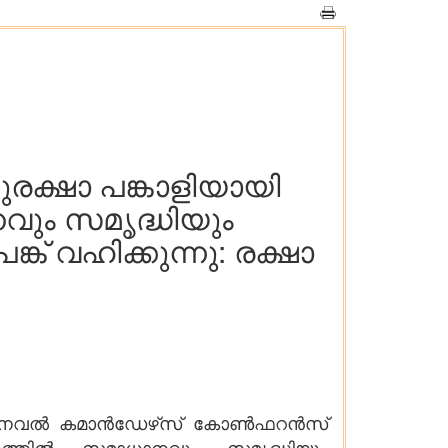
ക്ഷാ പങ്കാളിയായി
നവും സമൃദ്ധിയും
് വഹിക്കുന്നു: രക്ഷാ
നടന്ന നേവൽ കമാൻഡേഴ്‌സ് കോൺഫറൻസ്
ത്തിൽ സമാധാനവും സമൃദ്ധിയും