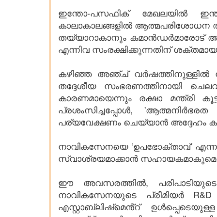
ഇന്തോ-പസഫിക് മേഖലയിൽ ഇന്ത്
കാലാകാലങ്ങളിൽ ആത്മപരിശോധന ത
തയ്യാറാകാനും കമാൻഡർമാരോട് അദ്
എന്നിവ സംരക്ഷിക്കുന്നതിന് ശക്തമ
കഴിഞ്ഞ അഞ്ച് വർഷത്തിനുള്ളിൽ 
തദ്ദേശീയ സംഭരണത്തിനായി ചെലവഴ
കാരണമായെന്നും രക്ഷാ മന്ത്രി കൂ
പ്രശംസിച്ചപ്പോൾ, 'ആത്മനിർഭരത
പര്യവേക്ഷണം ചെയ്യാൻ അദ്ദേഹം കമാ
നാവികസേനയെ ‘ഉപഭോക്‌താവ്‌’ എന്നത
സ്വാശ്രയമാക്കാൻ സഹായകമാകുമെന്ന് 
ഈ അവസരത്തിൽ, പരിപാടിയുടെ ഭാ
നാവികസേനയുടെ പ്രീമിയർ R&D 
എസ്റ്റാബ്ലിഷ്‌മെൻ്റ് ഉൾപ്