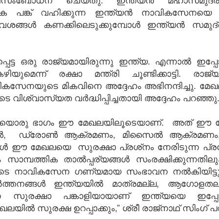
യക പങ്ക് വഹിക്കുന്ന ഇന്ത്യൻ നാവികസേനയെ അദ
ഷാ വശങ്ങൾ കണക്കിലെടുക്കുമ്പോൾ ഇന്ത്യൻ സമ
്പെട്ട ഒരു രാജ്യമായിരുന്നു ഇന്ത്യ. എന്നാൽ ഇപ
ന്ന് രക്ഷാ മന്ത്രി ചൂണ്ടിക്കാട്ടി. രാജ്
ാവികസേനയുടെ മികവിനെ അദ്ദേഹം അഭിനന്ദിച്ചു. 
െ വിശ്വാസ്യത വർദ്ധിപ്പിച്ചതായി അദ്ദേഹം പറഞ്ഞു
വലിയൊരു ഭാഗം ഈ മേഖലയിലൂടെയാണ്. അത് ഈ മ
ടുക്കൽ, ഡ്രോൺ ആക്രമണം, മിസൈൽ ആക്രമ
ങൾ ഈ മേഖലയെ സുരക്ഷാ പ്രശ്‌നം നേരിടുന്ന പ്ര
ും സാമ്പത്തിക താൽപ്പര്യങ്ങൾ സംരക്ഷിക്കുന്നത
്മുടെ നാവികസേന ഗണ്യമായ സംഭാവന നൽകിയിട്ടുണ
്തനങ്ങൾ ഇന്ത്യയിൽ മാത്രമല്ല, ആഗോളതലത
സുരക്ഷാ പങ്കാളിയായാണ് ഇന്ത്യയെ ഇപ്പോ
ിൽ സുരക്ഷ ഉറപ്പാക്കും,” ശ്രീ രാജ്‌നാഥ് സിംഗ് പ