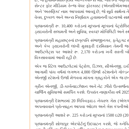
છે
,
જે હવામાનશાસ્ત્રીય એપ્લિકેશન્સ માટે ભારતની ગણતરીની ક
સેન્ટર ફોર મીડિયમ રેન્જ વેધર ફોરકાસ્ટ
(
એનસીએમઆરડ
અને
'
અરુણિકા
'
નામ આપવામાં આવ્યું છે
,
જે સૂર્ય સાથેના 
વેવ્સ
,
દુષ્કાળ અને અન્ય નિર્ણાયક હવામાનની ઘટનાઓ સાથ
પ્રધાનમંત્રી રૂ
. 10,400
કરોડનાં મૂલ્યનાં મૂલ્યનાં પેટ્ર
ડ્રાઇવરોની સલામતી અને સુવિધા
,
સ્વચ્છ મોબિલિટી અને સ્થ
પ્રધાનમંત્રી મહારાષ્ટ્રનાં છત્રપતિ સંભાજીનગર, ફતેહગઢ 
અને કેબ ડ્રાઇવરોની લાંબી મુસાફરી દરમિયાન તેમની 
આઉટલેટ્સ પર આશરે રૂ
. 2,170
કરોડના ખર્ચે સસ્તી બ
વિકસાવવામાં આવી રહી છે
.
એક જ રિટેલ આઉટલેટમાં પેટ્રોલ
,
ડિઝલ
,
સીએનજી
,
ઇવ
આગામી પાંચ વર્ષમાં લગભગ
4,000
ઊર્જા સ્ટેશનોને ગોલ્ડ
એનર્જી સ્ટેશનો ઉર્જા મેળવવા માંગતા ગ્રાહકોને એક જ છ
ગ્રીન એનર્જી
,
ડી
-
કાર્બનાઇઝેશન અને નેટ ઝીરો ઉત્સર્જનમા
ચાર્જિંગ સુવિધાઓ સમર્પિત કરશે
.
ઉપરાંત નાણાકીય વર્ષ
202
પ્રધાનમંત્રી દેશભરમાં
20
લિક્વિફાઇડ નેચરલ ગેસ
(
એલએ
અપનાવવાને પ્રોત્સાહન આપવા ઓઇલ અને ગેસ કંપનીઓ દ્વા
પ્રધાનમંત્રી આશરે રૂ
. 225
કરોડનાં મૂલ્યનાં
1500
ઇ
20 (2
પ્રધાનમંત્રી સોલાપુર એરપોર્ટનું ઉદઘાટન કરશે
,
જે કનેક્ટ