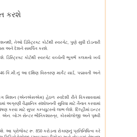
િત કરશે
સ્ટેશનથી
,
તેઓ ડિસ્ટ્રિક્ટ કોર્ટથી સ્વરગેટ
,
પુણે સુધી દોડનારી
ાસ અને દેશને સમર્પિત કરશે
.
રશે
.
ડિસ્ટ્રિક્ટ કોર્ટથી સ્વરગેટ વચ્ચેની ભૂગર્ભ કલમનો ખર્ચ
.46
કિ
.
મી
.
નું આ દક્ષિણ વિસ્તરણ માર્કેટ યાર્ડ
,
પદ્માવતી અને
ુટિંગ મિશન
(
એનએસએમ
)
હેઠળ સ્વદેશી રીતે વિકસાવવામાં
માં અગ્રણી વૈજ્ઞાનિક સંશોધનની સુવિધા માટે તૈનાત કરવામાં
 કરવા માટે સુપર કમ્પ્યુટરનો લાભ લેશે
.
દિલ્હીમાં ઇન્ટર
.
એન
.
બોઝ સેન્ટર ભૌતિકશાસ્ત્ર
,
કોસ્મોલોજી અને પૃથ્વી
શે
.
આ પ્રોજેક્ટ રૂ
. 850
કરોડના રોકાણનું પ્રતિનિધિત્વ કરે