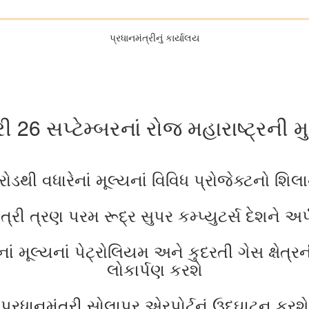
પ્રધાનમંત્રીનું કાર્યાલય
રી 26 સપ્ટેમ્બરનાં રોજ મહારાષ્ટ્રની મ
રોડથી વધારેનાં મૂલ્યનાં વિવિધ પ્રોજેક્ટનો શિ
ત્રી ત્રણ પરમ રૂદ્ર સુપર કમ્પ્યુટર્સ દેશને અ
નાં મૂલ્યનાં પેટ્રોલિયમ અને કુદરતી ગેસ ક્ષેત્
લોકાર્પણ કરશે
પ્રધાનમંત્રી સોલાપુર એરપોર્ટનું ઉદઘાટન કરશે