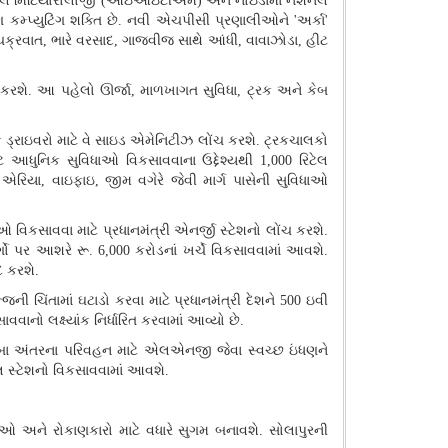
પિકલ મિટિયોરોલોજી
(
આઇઆઇટીએમ
)
અને નોઇડામાં નેશનલ
્પ્યુટિંગ શક્તિ છે
.
નવી એચપીસી પ્રણાલીઓને
'
અર્કા
'
ચક્રવાત
,
ભારે વરસાદ
,
ગાજવીજ સાથે આંધી
,
વાવાઝોડા
,
હીટ
 કરશે
.
આ પહેલો ઊર્જા
,
માળખાગત સુવિધા
,
ટ્રક અને કેબ
રક ડ્રાઇવરો માટે વે સાઇડ એમેનિટીઝ લોંચ કરશે
.
ટ્રકચાલકો
ે આધુનિક સુવિધાઓ વિકસાવવાના ઉદ્દેશ્યથી
1,000
રિટેલ
ગ એરિયા
,
વાઇફાઇ
,
જીમ વગેરે જેવી માર્ગ પાસેની સુવિધાઓ
ઓ વિકસાવવા માટે પ્રધાનમંત્રી એનર્જી સ્ટેશનો લોંચ કરશે
.
્ગો પર આશરે રૂ
. 6,000
કરોડનાં ખર્ચે વિકસાવવામાં આવશે
.
દ કરશે
.
ની ચિંતામાં ઘટાડો કરવા માટે પ્રધાનમંત્રી દેશને
500
ઇવી
ાવવાનો લક્ષ્યાંક નિર્ધારિત કરવામાં આવ્યો છે
.
ંબા અંતરના પરિવહન માટે એલએનજી જેવા સ્વચ્છ ઇંધણને
્ટેશનો વિકસાવવામાં આવશે
.
ીઓ અને રોકાણકારો માટે વધારે સુગમ બનાવશે
.
સોલાપુરની