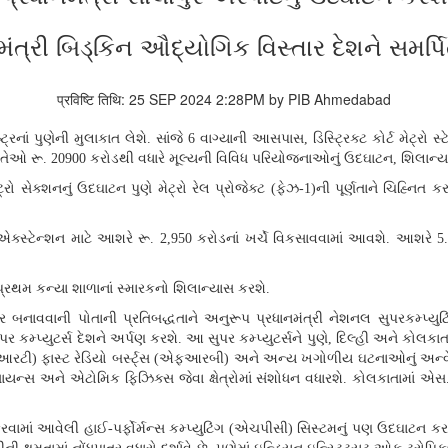
મંત્રી બિડ્કિન ઔદ્યોગિક વિસ્તાર દેશને સમર્પ
प्रविष्टि तिथि: 25 SEP 2024 2:28PM by PIB Ahmedabad
્ટ્રનાં પુણેની મુલાકાત લેશે
.
સાંજે
6
વાગ્યાની આસપાસ
,
ડિસ્ટ્રિક્ટ કોર્ટ મેટ્રો 
ે તેઓ રૂ
. 20900
કરોડથી વધારે મૂલ્યની વિવિધ પરિયોજનાઓનું ઉદઘાટન
,
શિલાન્ય
ેટ્રો સેક્શનનું ઉદઘાટન પુણે મેટ્રો રેલ પ્રોજેક્ટ
(
ફેઝ
-1)
ની પૂર્ણતાને ચિહ્નિત ક
ક્સ્ટેન્શન માટે આશરે રૂ
. 2,950
કરોડનાં ખર્ચે વિકસાવવામાં આવશે
.
આશરે
5
ની પ્રથમ કન્યા શાળાનાં સ્મારકનો શિલાન્યાસ કરશે
.
િર્ભર બનાવવાની પોતાની પ્રતિબદ્ધતાને અનુરૂપ પ્રધાનમંત્રી નેશનલ સુપરકમ્પ્ય
પર કમ્પ્યુટર્સ દેશને અર્પણ કરશે
.
આ સુપર કમ્પ્યુટર્સને પુણે
,
દિલ્હી અને કોલકાતા
આરટી
)
ફાસ્ટ રેડિયો બર્સ્ટ્સ
(
એફઆરબી
)
અને અન્ય ખગોળીય ઘટનાઓનું અન્વેષણ
યન્સ અને એટોમિક ફિઝિક્સ જેવા ક્ષેત્રોમાં સંશોધન વધારશે
.
કોલકાતામાં એસ
કરવામાં આવેલી હાઈ
-
પર્ફોર્મન્સ કમ્પ્યુટિંગ
(
એચપીસી
)
સિસ્ટમનું પણ ઉદઘાટન કર