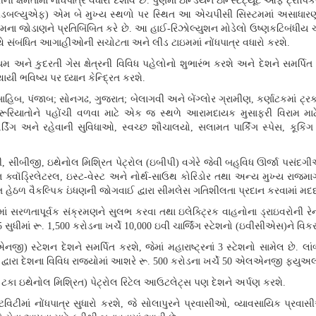
્ષમતામાં નોંધપાત્ર વધારો દર્શાવે છે
.
પુણેમાં ઇન્ડિયન ઇન્સ્ટિટ્યૂટ ઓફ ટ્રો
બલ્યુએફ
)
એમ બે મુખ્ય સ્થળો પર સ્થિત આ એચપીસી સિસ્ટમમાં અસાધારણ કમ
તેમના જોડાણને પ્રતિબિંબિત કરે છે
.
આ હાઈ
-
રિઝોલ્યુશન મોડેલો ઉષ્ણકટિબંધીય 
ે સંબંધિત આગાહીઓની સચોટતા અને લીડ ટાઇમમાં નોંધપાત્ર વધારો કરશે
.
ોલિયમ અને કુદરતી ગેસ ક્ષેત્રની વિવિધ પહેલોનો શુભારંભ કરશે અને દેશને સમર્પિત
ાયી ભવિષ્ય પર ધ્યાન કેન્દ્રિત કરશે
.
સાહિબ
,
પંજાબ
;
સોનગઢ
,
ગુજરાત
;
બેલાગવી અને બેંગ્લોર ગ્રામીણ
,
કર્ણાટકમાં ટ્
જરૂરિયાતોને પહોંચી વળવા માટે એક જ સ્થળે આરામદાયક મુસાફરી વિરામ માટ
ોર્ડિંગ અને રહેવાની સુવિધાઓ
,
સ્વચ્છ શૌચાલયો
,
સલામત પાર્કિંગ સ્પેસ
,
કૂકિં
ી
,
સીબીજી
,
ઇથેનોલ મિશ્રિત પેટ્રોલ
(
ઇબીપી
)
વગેરે જેવી બહુવિધ ઊર્જા પસંદગી
ન ક્વૉડ્રિલેટરલ
,
ઇસ્ટ
-
વેસ્ટ અને નોર્થ
-
સાઉથ કોરિડોર તથા અન્ય મુખ્ય રાજમાર
ત હેઠળ વૈકલ્પિક ઇંધણની જોગવાઈ દ્વારા સીમલેસ ગતિશીલતા પ્રદાન કરવામાં મદ
ં સરળતાપૂર્વક સંક્રમણને સુલભ કરવા તથા ઇલેક્ટ્રિક વાહનોના ડ્રાઇવરોની રેન્જ
5
સુધીમાં રૂ
. 1,500
કરોડના ખર્ચે
10,000
ઇવી ચાર્જિંગ સ્ટેશનો
(
ઇવીસીએસ
)
ને વિકસ
નજી
)
સ્ટેશન દેશને સમર્પિત કરશે
,
જેમાં મહારાષ્ટ્રનાં
3
સ્ટેશનો સામેલ છે
.
લા
રા દેશના વિવિધ રાજ્યોમાં આશરે રૂ
. 500
કરોડના ખર્ચે
50
એલએનજી ફ્યુઅલ સ
0
ટકા ઇથેનોલ મિશ્રિત
)
પેટ્રોલ રિટેલ આઉટલેટ્સ પણ દેશને અર્પણ કરશે
.
િવિટીમાં નોંધપાત્ર સુધારો કરશે
,
જે સોલાપુરને પ્રવાસીઓ
,
વ્યાવસાયિક પ્રવાસ