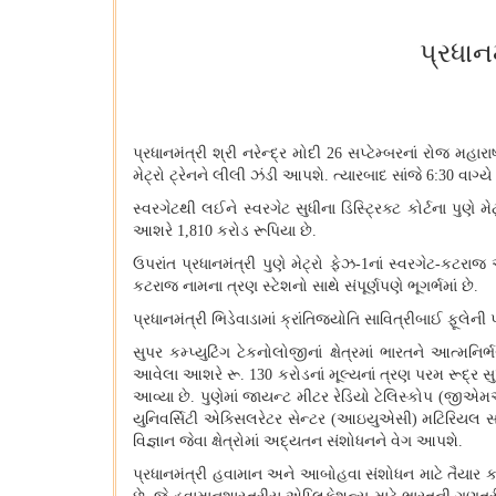
પ્રધાન
પ્રધાનમંત્રી શ્રી નરેન્દ્ર મોદી
26
સપ્ટેમ્બરનાં રોજ મહારાષ
મેટ્રો ટ્રેનને લીલી ઝંડી આપશે
.
ત્યારબાદ સાંજે
6:30
વાગ્ય
સ્વરગેટથી લઈને સ્વરગેટ સુધીના ડિસ્ટ્રિક્ટ કોર્ટના પુણે મ
આશરે
1,810
કરોડ રૂપિયા છે
.
ઉપરાંત પ્રધાનમંત્રી પુણે મેટ્રો ફેઝ
-1
નાં સ્વરગેટ
-
કટરાજ એ
કટરાજ નામના ત્રણ સ્ટેશનો સાથે સંપૂર્ણપણે ભૂગર્ભમાં છે
.
પ્રધાનમંત્રી ભિડેવાડામાં ક્રાંતિજ્યોતિ સાવિત્રીબાઈ ફૂલે
સુપર કમ્પ્યુટિંગ ટેકનોલોજીનાં ક્ષેત્રમાં ભારતને આત્મન
આવેલા આશરે રૂ
. 130
કરોડનાં મૂલ્યનાં ત્રણ પરમ રૂદ્ર સુ
આવ્યા છે
.
પુણેમાં જાયન્ટ મીટર રેડિયો ટેલિસ્કોપ
(
જીએમ
યુનિવર્સિટી એક્સિલરેટર સેન્ટર
(
આઇયુએસી
)
મટિરિયલ સા
વિજ્ઞાન જેવા ક્ષેત્રોમાં અદ્યતન સંશોધનને વેગ આપશે
.
પ્રધાનમંત્રી હવામાન અને આબોહવા સંશોધન માટે તૈયાર 