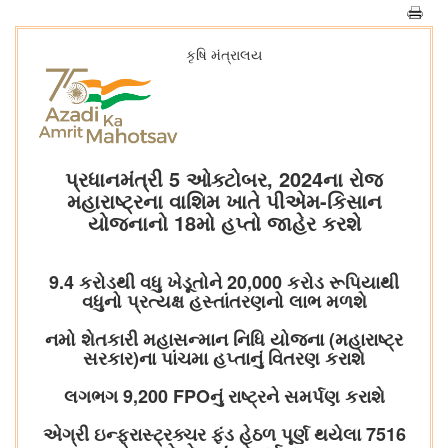
કૃષિ મંત્રાલય
પ્રધાનમંત્રી 5 ઓક્ટોબર, 2024ના રોજ
મહારાષ્ટ્રના વાશિમ ખાતે પીએમ-કિસાન
યોજનાનો 18મો હપ્તો જાહેર કરશે
9.4 કરોડથી વધુ ખેડૂતોને 20,000 કરોડ રૂપિયાથી
વધુનો પ્રત્યક્ષ હસ્તાંતરણનો લાભ મળશે
નમો શેતકારી મહાસન્માન નિધિ યોજના (મહારાષ્ટ્ર
સરકાર)ના પાંચમા હપ્તાનું વિતરણ કરાશે
લગભગ 9,200 FPOનું રાષ્ટ્રને સમર્પણ કરાશે
એગ્રી ઇન્ફ્રાસ્ટ્રક્ચર ફંડ હેઠળ પૂર્ણ થયેલા 7516