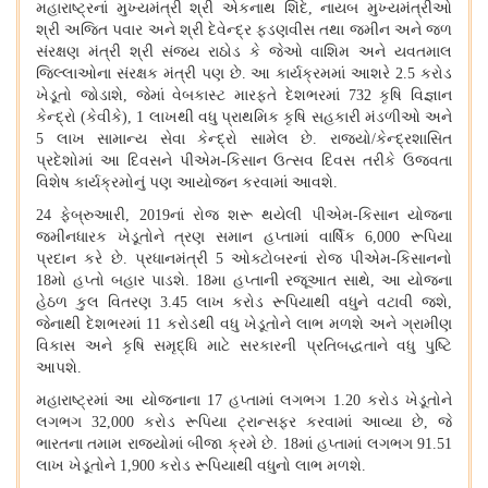
મહારાષ્ટ્રનાં મુખ્યમંત્રી શ્રી એકનાથ શિંદે, નાયબ મુખ્યમંત્રીઓ
શ્રી અજિત પવાર અને શ્રી દેવેન્દ્ર ફડણવીસ તથા જમીન અને જળ
સંરક્ષણ મંત્રી શ્રી સંજય રાઠોડ કે જેઓ વાશિમ અને યવતમાલ
જિલ્લાઓના સંરક્ષક મંત્રી પણ છે. આ કાર્યક્રમમાં આશરે 2.5 કરોડ
ખેડૂતો જોડાશે, જેમાં વેબકાસ્ટ મારફતે દેશભરમાં 732 કૃષિ વિજ્ઞાન
કેન્દ્રો (કેવીકે), 1 લાખથી વધુ પ્રાથમિક કૃષિ સહકારી મંડળીઓ અને
5 લાખ સામાન્ય સેવા કેન્દ્રો સામેલ છે. રાજ્યો/કેન્દ્રશાસિત
પ્રદેશોમાં આ દિવસને પીએમ-કિસાન ઉત્સવ દિવસ તરીકે ઉજવતા
વિશેષ કાર્યક્રમોનું પણ આયોજન કરવામાં આવશે.
24 ફેબ્રુઆરી, 2019નાં રોજ શરૂ થયેલી પીએમ-કિસાન યોજના
જમીનધારક ખેડૂતોને ત્રણ સમાન હપ્તામાં વાર્ષિક 6,000 રૂપિયા
પ્રદાન કરે છે. પ્રધાનમંત્રી 5 ઓક્ટોબરનાં રોજ પીએમ-કિસાનનો
18મો હપ્તો બહાર પાડશે. 18મા હપ્તાની રજૂઆત સાથે, આ યોજના
હેઠળ કુલ વિતરણ 3.45 લાખ કરોડ રૂપિયાથી વધુને વટાવી જશે,
જેનાથી દેશભરમાં 11 કરોડથી વધુ ખેડૂતોને લાભ મળશે અને ગ્રામીણ
વિકાસ અને કૃષિ સમૃદ્ધિ માટે સરકારની પ્રતિબદ્ધતાને વધુ પુષ્ટિ
આપશે.
મહારાષ્ટ્રમાં આ યોજનાના
17 હપ્તામાં લગભગ 1.20 કરોડ ખેડૂતોને
લગભગ 32,000 કરોડ રૂપિયા ટ્રાન્સફર કરવામાં આવ્યા છે, જે
ભારતના તમામ રાજ્યોમાં બીજા ક્રમે છે. 18માં હપ્તામાં લગભગ 91.51
લાખ ખેડૂતોને 1,900 કરોડ રૂપિયાથી વધુનો લાભ મળશે.