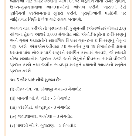
જાતિઓ માટે તૈયાર કરવામાં આવી છે, જે ખેડૂતોને નાની ઉંમરે યુવાન,
ઉચ્ચ-ગુણવત્તાવાળા આખલાઓની ઓળખ કરીને, ભારતમાં ડેરી
ફાર્મિંગની કાર્યક્ષમતામાં સુધારો કરીને, પ્રાણીઓની પસંદગી પર
માહિતગાર નિર્ણયો લેવા માટે સક્ષમ બનાવશે.
આગળ વાત કરીએ તો પ્રધાનમંત્રી કુસુમ
-સી (એમએસકેવીવાય 2.0)
યોજના હેઠળ આશરે 3,000 મેગાવોટ માટે એવોર્ડપત્રોના ઇ-વિતરણનું
અને ગ્રામ પંચાયતોને સામાજિક વિકાસ ગ્રાન્ટના ઇ-વિતરણનું નેતૃત્વ
પણ કરશે. એમએસકેવીવાય 2.0 અંતર્ગત કુલ 19 મેગાવોટની ક્ષમતા
ધરાવતા પાંચ સોલાર પાર્ક રાષ્ટ્રને સમર્પિત કરવામાં આવશે, જે સ્થાયી
વીજ સમાધાનોમાં પ્રદાન કરશે અને ખેડૂતોને દિવસના સમયે વીજળી
પ્રદાન કરશે તથા જમીન ભાડાપટ્ટા મારફતે વધારાની આવકનો સ્ત્રોત
પ્રદાન કરશે.
આ
5 સૌર પાર્ક નીચે મુજબ છે:
(i) ઢોંડલગાંવ, ચા. સંભાજી નગર-૩ મેગાવોટ
(ii) બામની બી.કે. નાંદેડ - 5 મેગાવોટ
(iii) કોંડગિરી, કોલ્હાપુર - 3 મેગાવોટ
(iv) જલાલાબાદ, અકોલા – 3 મેગવોટ
(v) પાલશી બી.કે. બુલઢાણા – 5 મેગાવોટ