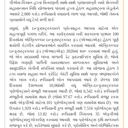
પીએમ
-કિસાન હપ્તા વિતરણની સાથે-સાથે પ્રધાનમંત્રી નમો શેતકારી
મહાસન્માન નિધિ યોજનાના પાંચમાં હપ્તા હેઠળ મહારાષ્ટ્રના ખેડૂતોને
આશરે 2,000 કરોડ રૂપિયાનો વધારાનો લાભ પણ આપશે, જેથી તેમના
પ્રયાસોને વધુ ટેકો મળી શકે.
વધુમાં
, કૃષિ ઇન્ફ્રાસ્ટ્રક્ચરને પ્રોત્સાહન આપવા માટેના એક
મહત્વપૂર્ણ પગલા તરીકે, આ કાર્યક્રમમાં નવી સરકારના પ્રથમ 100
દિવસોમાં એગ્રિકલ્ચર ઇન્ફ્રાસ્ટ્રક્ચર ફંડ (એઆઇએફ) હેઠળ પૂર્ણ
થયેલી કેટલીક યોજનાઓને સમર્પિત કરવામાં આવશે. એગ્રિકલ્ચર
ઇન્ફ્રાસ્ટ્રક્ચર ફંડ (એઆઇએફ) 2020માં શરૂ કરવામાં આવી હતું,
જે એક મધ્યમથી લાંબા ગાળાની ડેટ ફાઇનાન્સિંગ સુવિધા છે, જેનો
ઉદ્દેશ લણણી પછીની વ્યવસ્થાપન માળખાગત સુવિધાઓ અને
સામુદાયિક ખેતીની સંપત્તિમાં વધારો કરવાનો છે. આ યોજના હેઠળ 3
ટકા વ્યાજ સહાય અને ક્રેડિટ ગેરંટી સુવિધા સાથે પાત્ર ઋણધારકોને
એક લાખ કરોડ રૂપિયાની લોન આપવામાં આવે છે. છેલ્લા 100
દિવસમાં દેશભરમાં 10,066થી વધુ એગ્રિ-ઇન્ફ્રાસ્ટ્રક્ચર
પ્રોજેક્ટ્સને મંજૂરી આપવામાં આવી છે, જેમાં 6,542 કરોડ રૂપિયાની
મંજૂરીનો સમાવેશ થાય છે (જેમાં 97.67 કરોડ રૂપિયાની મંજૂર રકમ
સાથે એફપીઓ માટેના 101 પ્રોજેક્ટ્સનો પણ સમાવેશ થાય છે). આ
ઉપરાંત 1,929 કરોડ રૂપિયાની કુલ મંજૂરી સાથે 7,516 પ્રોજેક્ટ્સ પૂર્ણ
થયા છે, જેમાં 13.82 કરોડ રૂપિયાની કિંમતના 35 એફપીઓ
પ્રોજેક્ટ્સનું લોકાર્પણ કરવામાં આવશે. આ પ્રોજેક્ટ્સ કૃષિ માળખાને
મજબૂત કરે છે, સ્ટોરેજમાં સુધારો કરે છે, પ્રોસેસિંગ અને લોજિસ્ટિક્સ