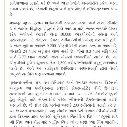
સુવિધાઓમાં સુધારો કરે છે અને એફપીઓને કામગીરીને સ્કેલ કરવા
સક્ષમ બનાવે છે, જેનાથી ખેડૂતો અને કૃષિ ક્ષેત્રને નોંધપાત્ર લાભ થાય
છે.
મજબૂત મૂલ્ય પુરવઠા શ્રુંખલાની સ્થાપના કરવા અને નાના
, સીમાંત
અને જમીન વિહોણા ખેડૂતોને ટેકો આપવા માટે, ભારત સરકારે દેશના
દરેક બ્લોકને આવરી લેતા 10,000 એફપીઓની રચના અને
પ્રોત્સાહન માટે સેન્ટ્રલ સેક્ટર સ્કીમ (સીએસએસ) શરૂ કરી હતી.
અત્યાર સુધીમાં આશરે 9,200 એફપીઓની રચના કરવામાં આવી છે,
જેનાથી 24 લાખ ખેડૂતોને લાભ થયો છે, જેમાં 8.3 લાખ મહિલાઓ
અને 5.77 લાખ એસટી અને એસસી લાભાર્થીઓ સામેલ છે. આ
એફપીઓ હવે સંયુક્ત વાર્ષિક 1,300 કરોડ રૂપિયાથી વધુનું ટર્નઓવર
ધરાવે છે, અને આ કાર્યક્રમ દરમિયાન પ્રધાનમંત્રી દ્વારા તેમને
રાષ્ટ્રને સમર્પિત પણ કરવામાં આવશે.
પ્રધાનમંત્રીના
'મેક ઇન ઇન્ડિયા' અને 'સ્વચ્છ ભારત'ના વિઝનને
અનુરૂપ આ કાર્યક્રમમાં સ્વદેશી સેક્સ-સોર્ટેડ વીર્ય ઉત્પાદન
તકનીકનો પણ શુભારંભ કરવામાં આવશે. આ સસ્તી ટેકનોલોજીનો
હેતુ ખેડૂતો માટે સેક્સ-સોર્ટ કરેલા સીમનની ઉપલબ્ધતામાં વધારો
કરવાનો છે, જે ડોઝ દીઠ ખર્ચમાં આશરે 200 રૂપિયાનો ઘટાડો કરે છે.
આ ઉપરાંત પ્રધાનમંત્રી પશુ સંવર્ધન અને ડેરી વિભાગ (ડીએએચડી)
દ્વારા વિકસાવવામાં આવેલી યુનિફાઇડ જિનોમિક ચિપ – પશુઓ માટે
'ગૌ ચિપ' અને ભેંસ માટે 'માહિષ ચિપ' લોંચ કરશે. આ ચિપ ભારતીય