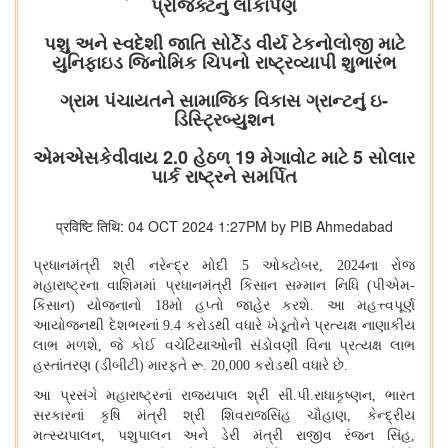
પ્રોજેક્ટનું લોકાર્પણ
પશુ અને સ્વદેશી જાતિ સોર્ટેડ વીર્ય ટેકનોલોજી માટે
યુનિફાઇડ જિનોમિક ચિપનો રાષ્ટ્રવ્યાપી શુભારંભ
ગ્રામ પંચાયતને સામાજિક વિકાસ ગ્રાન્ટનું ઇ-
ડિસ્ટ્રિબ્યુશન
એમએસકેવીવાય 2.0 હેઠળ 19 મેગાવોટ માટે 5 સોલાર
પાર્ક રાષ્ટ્રને સમર્પિત
प्रविष्टि तिथि: 04 OCT 2024 1:27PM by PIB Ahmedabad
પ્રધાનમંત્રી શ્રી નરેન્દ્ર મોદી
5 ઓક્ટોબર, 2024ના રોજ
મહારાષ્ટ્રના વાશિમમાં પ્રધાનમંત્રી કિસાન સમ્માન નિધિ (પીએમ-
કિસાન) યોજનાનો 18મો હપ્તો જાહેર કરશે. આ મહત્ત્વપૂર્ણ
આયોજનથી દેશભરનાં 9.4 કરોડથી વધારે ખેડૂતોને પ્રત્યક્ષ નાણાકીય
લાભ મળશે, જે કોઈ વચેટિયાઓની સંડોવણી વિના પ્રત્યક્ષ લાભ
હસ્તાંતરણ (ડીબીટી) મારફતે રૂ. 20,000 કરોડથી વધારે છે.
આ પ્રસંગે મહારાષ્ટ્રનાં રાજ્યપાલ શ્રી સી
.પી.રાધાકૃષ્ણન, ભારત
સરકારનાં કૃષિ મંત્રી શ્રી શિવરાજસિંહ ચૌહાણ, કેન્દ્રીય
મત્સ્યપાલન, પશુપાલન અને ડેરી મંત્રી રાજીવ રંજન સિંહ,