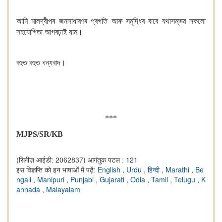
আমি মালদ্বীপৰ জনসাধাৰণৰ প্ৰগতি আৰু সমৃদ্ধিৰ বাবে যথাসম্ভৱ সকলো
সহযোগিতা আগবঢ়াই যাম।
বহুত বহুত ধন্যবাদ।
***
MJPS/SR/KB
(रिलीज़ आईडी: 2062837)
आगंतुक पटल : 121
इस विज्ञप्ति को इन भाषाओं में पढ़ें:
English
,
Urdu
,
हिन्दी
,
Marathi
,
Be
ngali
,
Manipuri
,
Punjabi
,
Gujarati
,
Odia
,
Tamil
,
Telugu
,
K
annada
,
Malayalam