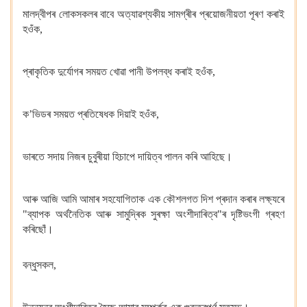
মালদ্বীপৰ লোকসকলৰ বাবে অত্যাৱশ্যকীয় সামগ্ৰীৰ প্ৰয়োজনীয়তা পূৰণ কৰাই
হওঁক,
প্ৰাকৃতিক দুৰ্যোগৰ সময়ত খোৱা পানী উপলব্ধ কৰাই হওঁক,
ক’ভিডৰ সময়ত প্ৰতিষেধক দিয়াই হওঁক,
ভাৰতে সদায় নিজৰ চুবুৰীয়া হিচাপে দায়িত্ব পালন কৰি আহিছে।
আৰু আজি আমি আমাৰ সহযোগিতাক এক কৌশলগত দিশ প্ৰদান কৰাৰ লক্ষ্যৰে
"ব্যাপক অৰ্থনৈতিক আৰু সামুদ্ৰিক সুৰক্ষা অংশীদাৰিত্ব"ৰ দৃষ্টিভংগী গ্ৰহণ
কৰিছোঁ।
বন্ধুসকল,