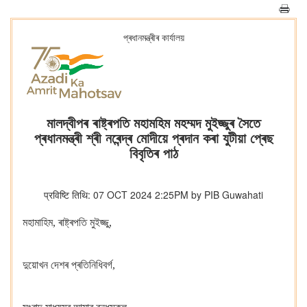
প্ৰধানমন্ত্ৰীৰ কাৰ্যালয়
মালদ্বীপৰ ৰাষ্ট্ৰপতি মহামহিম মহম্মদ মুইজ্জুৰ সৈতে
প্ৰধানমন্ত্ৰী শ্ৰী নৰেন্দ্ৰ মোদীয়ে প্ৰদান কৰা যুটীয়া প্ৰেছ
বিবৃতিৰ পাঠ
प्रविष्टि तिथि: 07 OCT 2024 2:25PM by PIB Guwahati
মহামাহিম, ৰাষ্ট্ৰপতি মুইজ্জু,
দুয়োখন দেশৰ প্ৰতিনিধিবৰ্গ,