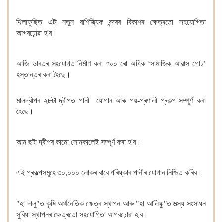
থিলাফুছিত এটা নতুন বাণিজ্যিক বন্দৰৰ বিকাশৰ ক্ষেত্ৰতো সহযোগিতা
আগবঢ়োৱা হ'ব।
আজি ভাৰতৰ সহযোগত নিৰ্মাণ কৰা ৭০০
ৰো অধিক ‘সামাজিক আৱাস গোট’
হস্তান্তৰ কৰা হৈছে।
মালদ্বীপৰ ২৮টা দ্বীপত পানী
যোগান আৰু পয়-প্ৰণালী প্ৰকল্প সম্পূৰ্ণ কৰা
হৈছে।
আন ছটা দ্বীপৰ কামো সোনকালেই সম্পূৰ্ণ কৰা হ'ব।
এই প্ৰকল্পসমূহে ৩০,০০০ লোকৰ বাবে পৰিষ্কাৰ পানীৰ যোগান নিশ্চিত কৰিব।
"হা দালু"ত কৃষি অৰ্থনৈতিক ক্ষেত্ৰ স্থাপন আৰু "হা আলিফু"ত মত্স্য সংসাধন
সুবিধা স্থাপনৰ ক্ষেত্ৰতো সহযোগিতা আগবঢ়োৱা হ'ব।