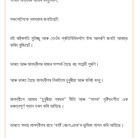
সংবাদ মাধ্যমৰ আমাৰ বন্ধুসকল,
সকলোলৈকে নমস্কাৰ জনাইছোঁ!
মই ৰাষ্ট্ৰপতি মুইজ্জু আৰু তেওঁৰ প্ৰতিনিধিদললৈ উষ্ম আদৰণি জনাই আৰম্ভ
কৰিব খুজিছোঁ।
ভাৰত আৰু মালদ্বীপৰ মাজৰ সম্পৰ্ক হৈছে বহু শতাব্দী পুৰণি।
আৰু ভাৰত হৈছে মালদ্বীপৰ নিকটতম চুবুৰীয়া আৰু ঘনিষ্ঠ বন্ধু।
মালদ্বীপে আমাৰ "চুবুৰীয়া প্ৰথম" নীতি আৰু "সাগৰ" দৃষ্টিভংগীত এক
গুৰুত্বপূৰ্ণ স্থান দখল কৰি আহিছে।
ভাৰতে সদায় মালদ্বীপৰ বাবে ‘ফাৰ্ষ্ট ৰেচপণ্ডাৰ’ৰ ভূমিকা পালন কৰি আহিছে।