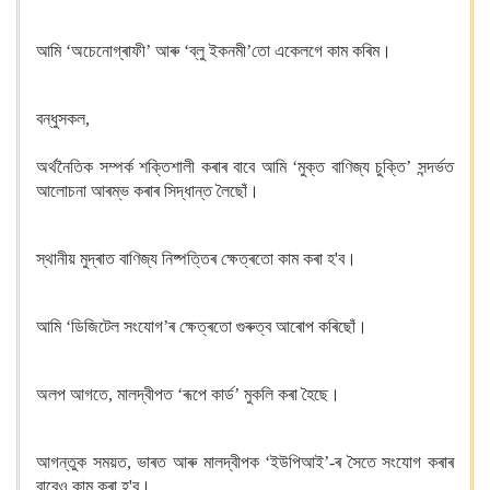
আমি ‘অচেনোগ্ৰাফী’ আৰু ‘ব্লু ইকনমী’তো একেলগে কাম কৰিম।
বন্ধুসকল,
অৰ্থনৈতিক সম্পৰ্ক শক্তিশালী কৰাৰ বাবে
আমি ‘মুক্ত বাণিজ্য চুক্তি’ সন্দৰ্ভত
আলোচনা আৰম্ভ কৰাৰ সিদ্ধান্ত লৈছোঁ।
স্থানীয় মুদ্ৰাত বাণিজ্য নিষ্পত্তিৰ ক্ষেত্ৰতো কাম কৰা হ'ব।
আমি ‘ডিজিটেল সংযোগ’ৰ ক্ষেত্ৰতো গুৰুত্ব আৰোপ কৰিছোঁ।
অলপ আগতে, মালদ্বীপত ‘ৰূপে কাৰ্ড’ মুকলি কৰা হৈছে।
আগন্তুক সময়ত, ভাৰত আৰু মালদ্বীপক ‘ইউপিআই’-ৰ সৈতে সংযোগ কৰাৰ
বাবেও কাম কৰা হ'ব।