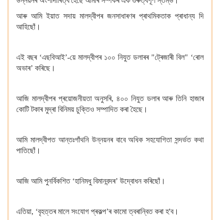
উন্নয়নৰ অংশীদাৰিত্ব হৈছে আমাৰ সম্পৰ্কৰ এক গুৰুত্বপূৰ্ণ স্তম্ভ।
আৰু আমি ইয়াত সদায় মালদ্বীপৰ জনসাধাৰণৰ প্ৰাথমিকতাক প্ৰাধান্য দি
আহিছোঁ।
এই বছৰ ‘এছবিআই’-য়ে মালদ্বীপৰ ১০০ নিযুত ডলাৰৰ "ট্ৰেজাৰী বিল" ‘ৰোল
অভাৰ’ কৰিছে।
আজি মালদ্বীপৰ প্ৰয়োজনীয়তা অনুসৰি, ৪০০ নিযুত ডলাৰ আৰু তিনি হাজাৰ
কোটি টকাৰ মুদ্ৰা বিনিময় চুক্তিও সম্পাদিত কৰা হৈছে।
আমি মালদ্বীপত আন্তঃগাঁথনি উন্নয়নৰ বাবে অধিক সহযোগিতা সন্দৰ্ভত কথা
পাতিছোঁ।
আজি আমি পুনৰ্বিকশিত ‘হানিমধু বিমানবন্দৰ’ উদ্বোধন কৰিছোঁ।
এতিয়া, ‘বৃহত্তৰ মালে সংযোগ প্ৰকল্প’ৰ কামো ত্বৰান্বিত কৰা হ'ব।