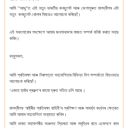
আমি "আদ্দু"ত এটা নতুন ভাৰতীয় কনছুলেট আৰু বেংগালুৰুত মালদ্বীপৰ এটা
নতুন কনছুলেট খোলাৰ বিষয়েও আলোচনা কৰিছোঁ।
এই সকলোবোৰ পদক্ষেপে আমাৰ জনসাধাৰণৰ মাজত সম্পৰ্ক ঘনিষ্ঠ কৰাত সহায়
কৰিব।
বন্ধুসকল,
আমি প্ৰতিৰক্ষা আৰু নিৰাপত্তা সহযোগিতাৰ বিভিন্ন দিশ সম্পৰ্কতো বিতংভাৱে
আলোচনা কৰিছোঁ।
‘একতা হাৰ্বাৰ প্ৰকল্প’ৰ কামো দ্ৰুত গতিত চলি আছে।
মালদ্বীপৰ ‘ৰাষ্ট্ৰীয় প্ৰতিৰক্ষা বাহিনী’ৰ প্ৰশিক্ষণ আৰু সামৰ্থ্য বৰ্দ্ধনৰ ক্ষেত্ৰত
আমি আমাৰ সহযোগিতা অব্যাহত ৰাখিম।
আমি ভাৰত মহাসাগৰীয় অঞ্চলত স্থিৰতা আৰু সমৃদ্ধিৰ বাবে একেলগে কাম