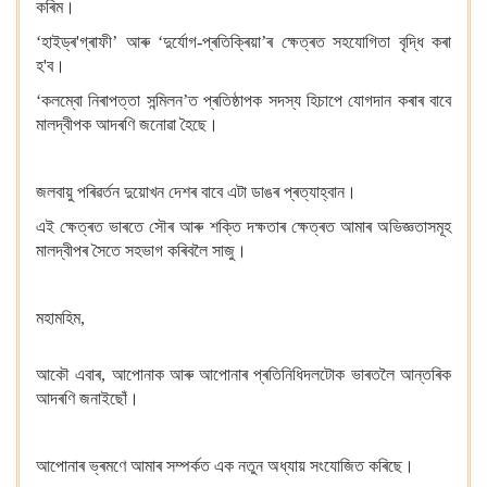
কৰিম।
‘হাইড্ৰ'গ্ৰাফী’ আৰু ‘দুৰ্যোগ-প্ৰতিক্ৰিয়া’ৰ ক্ষেত্ৰত সহযোগিতা বৃদ্ধি কৰা
হ'ব।
‘কলম্বো নিৰাপত্তা সন্মিলন’ত প্ৰতিষ্ঠাপক সদস্য হিচাপে যোগদান কৰাৰ বাবে
মালদ্বীপক আদৰণি জনোৱা হৈছে।
জলবায়ু পৰিৱৰ্তন দুয়োখন দেশৰ বাবে এটা ডাঙৰ প্ৰত্যাহ্বান।
এই ক্ষেত্ৰত ভাৰতে সৌৰ আৰু শক্তি দক্ষতাৰ ক্ষেত্ৰত আমাৰ অভিজ্ঞতাসমূহ
মালদ্বীপৰ সৈতে সহভাগ কৰিবলৈ সাজু।
মহামহিম,
আকৌ এবাৰ, আপোনাক আৰু আপোনাৰ প্ৰতিনিধিদলটোক ভাৰতলৈ আন্তৰিক
আদৰণি জনাইছোঁ।
আপোনাৰ ভ্ৰমণে আমাৰ সম্পৰ্কত এক নতুন অধ্যায় সংযোজিত কৰিছে।