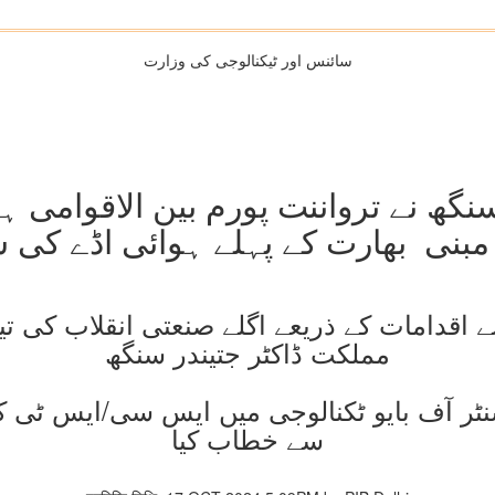
سائنس اور ٹیکنالوجی کی وزارت
نگھ نے ترواننت پورم بین الاقوامی 
پر مبنی بھارت کے پہلے ہوائی اڈے کی
3 پالیسی جیسے اقدامات کے ذریعے اگلے صنعتی انقلاب
مملکت ڈاکٹر جتیندر سنگھ
نٹر آف بایو ٹکنالوجی میں ایس سی/ایس ٹی ک
سے خطاب کیا