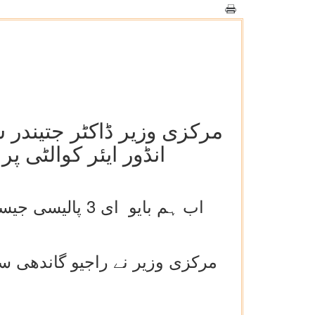
مرکزی وزیر ڈاکٹر جتیندر س
انڈور ایئر کوالٹی 
اب ہم بایو ای 
مرکزی وزیر نے راجیو گاندھی س