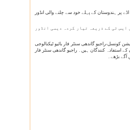
 اڈے پر ہندوستان کے پہلے خود سے چلنے والی انڈور
ی ایس ٹی کے ذریعہ تیار کردہ دیسی انڈور
 ریسرچ اینڈ انوویشن کونسل-راجیو گاندھی سنٹر فار بائیو ٹیکنالوجی
کے استفادہ کنندگان ہیں۔ راجیو گاندھی سنٹر فار
 آگے بڑھے۔