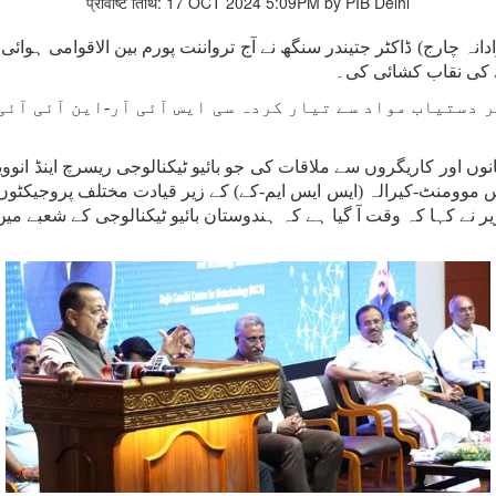
प्रविष्टि तिथि: 17 OCT 2024 5:09PM by PIB Delhi
نہ چارج) ڈاکٹر جتیندر سنگھ نے آج ترواننت پورم بین الاقوامی ہوائی
ڈے کی نقاب کشائی کی۔
دستیاب مواد سے تیار کردہ سی ایس آئی آر-این آئی آئ
ں ایک تقریب میں ایس سی / ایس ٹی300 کسانوں اور کاریگروں سے ملاقات کی جو بائیو ٹیکنالوجی
س موومنٹ-کیرالہ (ایس ایس ایم-کے) کے زیر قیادت مختلف پروجیکٹوں 
ر نے کہا کہ وقت آ گیا ہے کہ ہندوستان بائیو ٹیکنالوجی کے شعبے میں