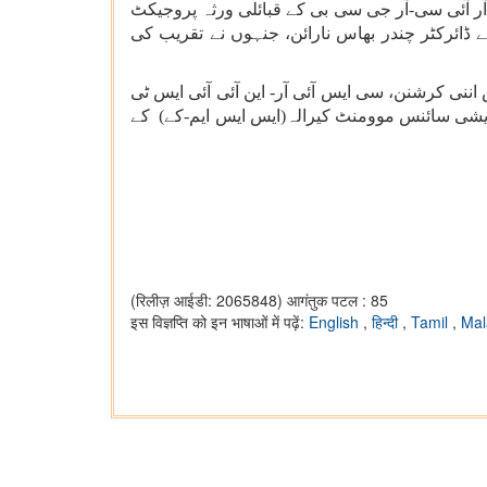
ر آئی سی-آر جی سی بی کے قبائلی ورثہ پروجیکٹ
ے ڈائرکٹر چندر بھاس نارائن، جنہوں نے تقریب کی
ننی کرشنن، سی ایس آئی آر- این آئی آئی ایس ٹی
یشی سائنس موومنٹ کیرالہ(ایس ایس ایم-کے) کے
(रिलीज़ आईडी: 2065848)
आगंतुक पटल : 85
इस विज्ञप्ति को इन भाषाओं में पढ़ें:
English
,
हिन्दी
,
Tamil
,
Mal