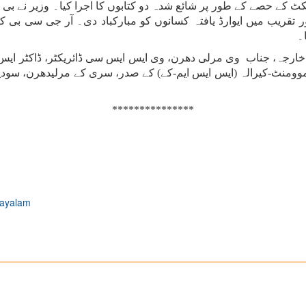
 کے حصے کے طور پر شائع شدہ دو کتابوں کا اجرا کیا۔ وزیر نے بی آ
ر تقریب میں ایوارڈ یافتہ کسانوں کو مبارکباد دی۔ آر جی سی بی ک
۔
ارجہ، جناب وی مرلی دھرن، وی ایس ایس سی ڈائریکٹر، ڈاکٹر ایس ا
موومنٹ-کیرالہ (ایس ایس ایم-کے) کے صدر، سری کے مرلیدھرن، سود
***************
ayalam