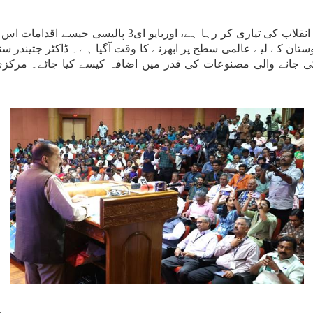
مرکزی وزیر نے کہا کہ ہندوستان اب اگلے صنعتی انقلاب کی ت
ستان کے لیے عالمی سطح پر ابھرنے کا وقت آگیا ہے۔ ڈاکٹر جتیندر س
انے والی مصنوعات کی قدر میں اضافہ کیسے کیا جائے۔ مرکزی و