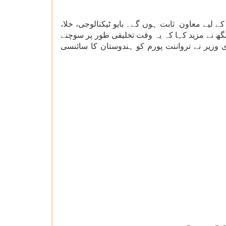
یاری کر رہا ہے، اوربایو ای3 پالیسی جیسے اقدامات اس کے لیے معاون ثابت ہوں گے۔ بایو ٹیکنالوجی، خلا،
نگھ نے مزید کہا کہ یہ وقت تخلیقی طور پر سوچنے
زیر نے ترواننت پورم کو ہندوستان کا سائنسی