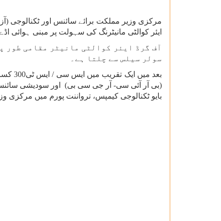
مرکزی وزیر مملکت برائے سائنس اور ٹکنالوجی (آزادا
ایئر کوالٹی مانیٹرنگ کی سہولت پر مبنی ہوائی ا
آف گرڈ ایئر کوالٹی مانیٹر مقامی طور پر 
سولر سیلس سے چلتا ہے۔
بعد می
(بی آر آئی سی- آر جی سی بی) اور سودیشی سائن
بایو ٹکنالوجی کیمپس، ترواننت پورم میں مرکزی وزی