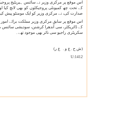
اس موقع پر مرکزی وزیر نے سائنس ہیریٹیج پروجیکٹ
کے تحت چھ کمیونٹی پروجیکٹوں کو بھی لانچ کیا او
صدارت کی، نے مرکزی وزیر کو ایک مومنٹو پیش کیا
اس موقع پر سابق مرکزی وزیر مملکت برائے امور خ
کے ڈائریکٹر، سی آندھرا کرشنن، سودیشی سائنس 
سکریٹری راجیو سی نائر بھی موجود تھے۔
(ش ح۔ع و۔ ع ر)
U:1412