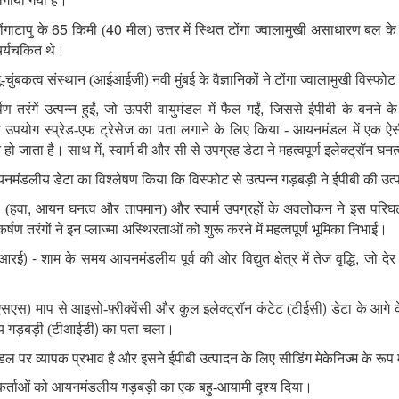
लगाया गया है।
65
40
टोंगाटापु के
किमी (
मील) उत्तर में स्थित टोंगा ज्वालामुखी असाधारण बल 
्चर्यचकित थे।
)
 भू-चुंबकत्व संस्थान (आईआईजी
नवी मुंबई के वैज्ञानिकों ने टोंगा ज्वालामुखी विस्फ
,
,
 तरंगें उत्पन्न हुईं
जो ऊपरी वायुमंडल में फैल गईं
जिससे ईपीबी
के बनने के
 उपयोग स्प्रेड-एफ
ट्रेसेज का पता लगाने के लिए किया - आयनमंडल में एक ऐस
,
न हो जाता है। साथ में
स्वार्म बी और सी से उपग्रह डेटा ने महत्वपूर्ण इलेक्ट्रॉन घनत्
नमंडलीय डेटा का विश्लेषण किया कि विस्फोट से उत्पन्न गड़बड़ी ने ईपीबी
की उत्
,
 (हवा
आयन घनत्व और तापमान) और स्वार्म उपग्रहों के अवलोकन ने इस परिघटन
ाकर्षण तरंगों ने इन प्लाज्मा अस्थिरताओं को शुरू करने में महत्वपूर्ण भूमिका निभाई।
) -
,
पीआरई
शाम के समय आयनमंडलीय पूर्व की ओर विद्युत क्षेत्र में तेज वृद्धि
जो देर
)
)
एनएसएस
माप से आइसो-फ़्रीक्वेंसी और कुल इलेक्ट्रॉन कंटेट (टीईसी
डेटा के आगे क
)
ीय गड़बड़ी (टीआईडी
का पता चला।
डल पर व्यापक प्रभाव है और इसने ईपीबी
उत्पादन के लिए सीडिंग मेकेनिज्‍म के रूप
शोधकर्ताओं को आयनमंडलीय गड़बड़ी का एक बहु-आयामी दृश्य दिया।