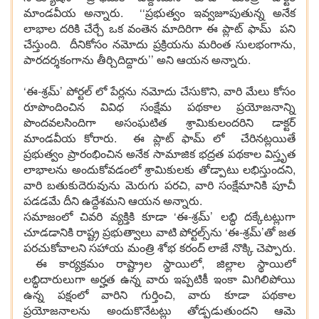
మాండవీయ అన్నారు. ‘‘ప్రభుత్వం ఇవ్వజూపుతున్న అనేక
లాభాల దరికి చేర్చే ఒక వంతెన మాదిరిగా ఈ ప్లాట్ ఫామ్ పని
చేస్తుంది. దీనికోసం నమోదు ప్రక్రియను మరింత సులభంగాను,
పారదర్శకంగాను తీర్చిదిద్దారు’’ అని ఆయన అన్నారు.
‘ఈ-శ్రమ్’ పోర్టల్ లో పేర్లను నమోదు చేసుకొని, వారి మేలు కోసం
రూపొందించిన వివిధ సంక్షేమ పథకాల ప్రయోజనాన్ని
పొందవలసిందిగా అసంఘటిత శ్రామికులందరిని డాక్టర్
మాండవీయ కోరారు. ఈ ప్లాట్ ఫామ్ లో చేరినట్లయితే
ప్రభుత్వం ప్రారంభించిన అనేక సామాజిక భద్రత పథకాల విస్తృత
లాభాలను అందుకోవడంలో శ్రామికులకు తోడ్పాటు లభిస్తుందని,
వారి బతుకుదెరువును మెరుగు పరచి, వారి సంక్షేమానికి పూచీ
పడడమే దీని ఉద్దేశమని ఆయన అన్నారు.
సమాజంలో చివరి వ్యక్తికి కూడా ‘ఈ-శ్రమ్’ లబ్ధి దక్కేటట్లుగా
చూడడానికి రాష్ట్ర ప్రభుత్వాలు వాటి పోర్టల్స్‌ను ‘ఈ-శ్రమ్’తో జత
పరచుకోవాలని సహాయ మంత్రి శోభ కరంద్ లాజే నొక్కి చెప్పారు.
ఈ కార్యక్రమం రాష్ట్రాల స్థాయిలో, జిల్లాల స్థాయిలో
లబ్ధిదారులుగా అర్హత ఉన్న వారు ఇప్పటికీ ఇంకా మిగిలిపోయి
ఉన్న పక్షంలో వారిని గుర్తించి, వారు కూడా పథకాల
ప్రయోజనాలను అందుకొనేటట్లు తోడ్పడుతుందని ఆమె