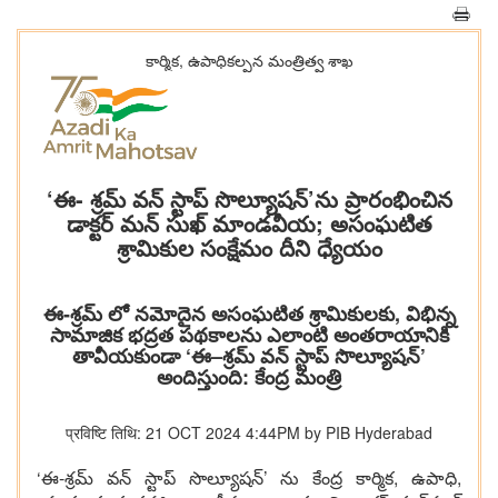
కార్మిక, ఉపాధికల్పన మంత్రిత్వ శాఖ
‘ఈ- శ్రమ్ వన్ స్టాప్ సొల్యూషన్’ను ప్రారంభించిన
డాక్టర్ మన్‌ సుఖ్ మాండవీయ; అసంఘటిత
శ్రామికుల సంక్షేమం దీని ధ్యేయం
ఈ-శ్రమ్ లో నమోదైన అసంఘటిత శ్రామికులకు, విభిన్న
సామాజిక భద్రత పథకాలను ఎలాంటి అంతరాయానికి
తావీయకుండా ‘ఈ–శ్రమ్ వన్ స్టాప్ సొల్యూషన్’
అందిస్తుంది: కేంద్ర మంత్రి
प्रविष्टि तिथि: 21 OCT 2024 4:44PM by PIB Hyderabad
‘ఈ-శ్రమ్ వన్ స్టాప్ సొల్యూషన్’ ను కేంద్ర కార్మిక, ఉపాధి,