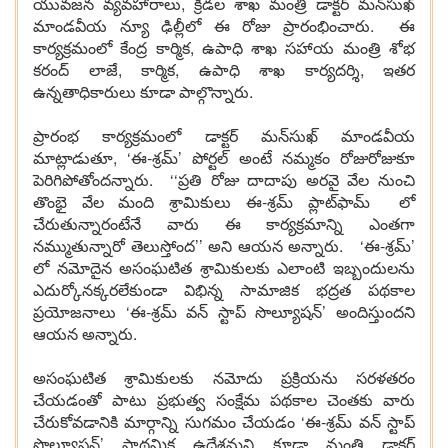
యువజన వ్యవహారాలు, క్రీడల శాఖ మంత్రి డాక్టర్ మన్‌సుఖ్
మాండవీయ న్యూ ఢిల్లీలో ఈ రోజు ప్రారంభించారు. ఈ
కార్యక్రమంలో కేంద్ర కార్మిక, ఉపాధి శాఖ సహాయ మంత్రి శోభ
కరంద్ లాజే, కార్మిక, ఉపాధి శాఖ కార్యదర్శి, ఇతర
ఉన్నతాధికారులు కూడా పాల్గొన్నారు.
ప్రారంభ కార్యక్రమంలో డాక్టర్ మన్‌సుఖ్ మాండవీయ
మాట్లాడుతూ, ‘ఈ-శ్రమ్’ పోర్టల్ అంటే నమ్మకం రోజురోజుకూ
పెరిగిపోతోందన్నారు. ‘‘ప్రతి రోజు దాదాపు అరవై వేల నుంచి
తొంభై వేల మంది శ్రామికులు ఈ-శ్రమ్ ప్లాట్‌ఫామ్ లో
చేరుతున్నారంటేనే వారు ఈ కార్యక్రమాన్ని ఎంతగా
నమ్ముతున్నారో తెలుస్తోంద’’ అని ఆయన అన్నారు. ‘ఈ-శ్రమ్’
లో నమోదైన అసంఘటిత శ్రామికులకు ఎలాంటి ఇబ్బందులను
ఎదుర్కోనక్కరలేకుండా విభిన్న సామాజిక భద్రత పథకాల
ప్రయోజనాలు ‘ఈ-శ్రమ్ వన్ స్టాప్ సొల్యూషన్’ అందిస్తుందని
ఆయన అన్నారు.
అసంఘటిత శ్రామికులకు నమోదు ప్రక్రియను సరళతరం
చేయడంతో పాటు ప్రభుత్వ సంక్షేమ పథకాల చెంతకు వారు
చేరుకోవడానికి మార్గాన్ని సుగమం చేయడం ‘ఈ-శ్రమ్ వన్ స్టాప్
సొల్యూషన్’ ప్రాథమిక ఉద్దేశమని కూడా మంత్రి డాక్టర్