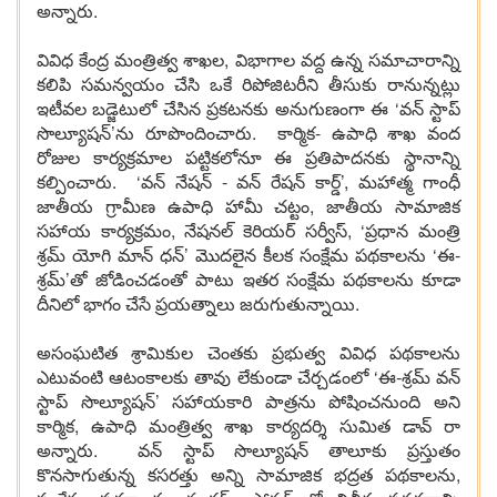
అన్నారు.
వివిధ కేంద్ర మంత్రిత్వ శాఖల, విభాగాల వద్ద ఉన్న సమాచారాన్ని
కలిపి సమన్వయం చేసి ఒకే రిపోజిటరీని తీసుకు రానున్నట్లు
ఇటీవల బడ్జెటులో చేసిన ప్రకటనకు అనుగుణంగా ఈ ‘వన్ స్టాప్
సొల్యూషన్’ను రూపొందించారు. కార్మిక- ఉపాధి శాఖ వంద
రోజుల కార్యక్రమాల పట్టికలోనూ ఈ ప్రతిపాదనకు స్థానాన్ని
కల్పించారు. ‘వన్ నేషన్ - వన్ రేషన్ కార్డ్’, మహాత్మ గాంధీ
జాతీయ గ్రామీణ ఉపాధి హామీ చట్టం, జాతీయ సామాజిక
సహాయ కార్యక్రమం, నేషనల్ కెరియర్ సర్వీస్, ‘ప్రధాన మంత్రి
శ్రమ్ యోగి మాన్ ధన్’ మొదలైన కీలక సంక్షేమ పథకాలను ‘ఈ-
శ్రమ్’తో జోడించడంతో పాటు ఇతర సంక్షేమ పథకాలను కూడా
దీనిలో భాగం చేసే ప్రయత్నాలు జరుగుతున్నాయి.
అసంఘటిత శ్రామికుల చెంతకు ప్రభుత్వ వివిధ పథకాలను
ఎటువంటి ఆటంకాలకు తావు లేకుండా చేర్చడంలో ‘ఈ-శ్రమ్ వన్
స్టాప్ సొల్యూషన్’ సహాయకారి పాత్రను పోషించనుంది అని
కార్మిక, ఉపాధి మంత్రిత్వ శాఖ కార్యదర్శి సుమిత డావ్‌ రా
అన్నారు. వన్ స్టాప్ సొల్యూషన్ తాలూకు ప్రస్తుతం
కొనసాగుతున్న కసరత్తు అన్ని సామాజిక భద్రత పథకాలను,