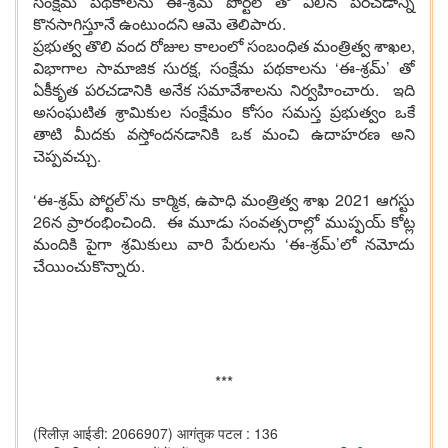
సంక్షేమ పథకాలను ఈ-శ్రమ్ పోర్టల్ తో విలీన పరచడాన్ని
కొనసాగిస్తూనే ఉంటుందని ఆమె తెలిపారు.
ప్రభుత్వ తొలి వంద రోజుల కాలంలో సంబంధిత మంత్రిత్వ శాఖల,
విభాగాల సామాజిక సురక్ష, సంక్షేమ పథకాలను ‘ఈ-శ్రమ్’ తో
ఏకీకృత పరచడానికి అనేక సమావేశాలను నిర్వహించారు. ఇది
అసంఘటిత శ్రామికుల సంక్షేమం కోసం సమస్త ప్రభుత్వం ఒకే
తాటి మీదకు వస్తోందనడానికి ఒక మంచి ఉదాహరణ అని
చెప్పవచ్చు.
‘ఈ-శ్రమ్ పోర్టల్’ను కార్మిక, ఉపాధి మంత్రిత్వ శాఖ 2021 ఆగస్టు
26న ప్రారంభించింది. ఈ మూడు సంవత్సరాల్లో ముప్ఫయ్ కోట్ల
మందికి పైగా శ్రమికులు వారి పేరులను ‘ఈ-శ్రమ్’లో నమోదు
చేయించుకొన్నారు.
***
(रिलीज़ आईडी: 2066907)
आगंतुक पटल : 136