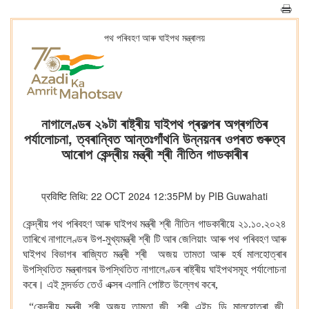
পথ পৰিবহণ আৰু ঘাইপথ মন্ত্ৰালয়
নাগালেণ্ডৰ ২৯টা ৰাষ্ট্ৰীয় ঘাইপথ প্ৰকল্পৰ অগ্ৰগতিৰ
পৰ্যালোচনা, ত্বৰান্বিত আন্তঃগাঁথনি উন্নয়নৰ ওপৰত গুৰুত্ব
আৰোপ কেন্দ্ৰীয় মন্ত্ৰী শ্ৰী নীতিন গাডকাৰীৰ
प्रविष्टि तिथि: 22 OCT 2024 12:35PM by PIB Guwahati
কেন্দ্ৰীয় পথ পৰিবহণ আৰু ঘাইপথ মন্ত্ৰী শ্ৰী নীতিন গাডকাৰীয়ে ২১.১০.২০২৪
তাৰিখে নাগালেণ্ডৰ উপ-মুখ্যমন্ত্ৰী শ্ৰী টি আৰ জেলিয়াং আৰু পথ পৰিবহণ আৰু
ঘাইপথ বিভাগৰ ৰাজ্যিত মন্ত্ৰী শ্ৰী অজয় তামতা আৰু হৰ্ষ মালহোত্ৰাৰ
উপস্থিতিত মন্ত্ৰালয়ৰ উপস্থিতিত নাগালেণ্ডৰ ৰাষ্ট্ৰীয় ঘাইপথসমূহ পৰ্যালোচনা
কৰে। এই সন্দৰ্ভত তেওঁ এক্সৰ এলানি পোষ্টত উল্লেখ কৰে,
“কেন্দ্ৰীয় মন্ত্ৰী শ্ৰী অজয় ​​তামতা জী, শ্ৰী এইচ ডি মালহোত্ৰা জী,