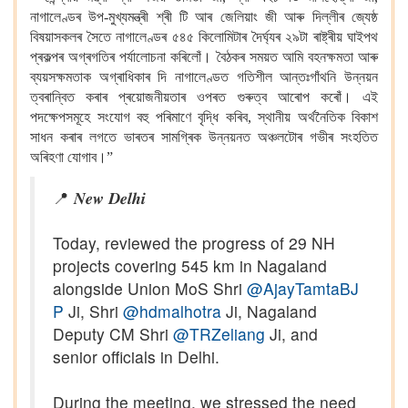
নাগালেণ্ডৰ উপ-মুখ্যমন্ত্ৰী শ্ৰী টি আৰ জেলিয়াং জী আৰু দিল্লীৰ জ্যেষ্ঠ
বিষয়াসকলৰ সৈতে নাগালেণ্ডৰ ৫৪৫ কিলোমিটাৰ দৈৰ্ঘ্যৰ ২৯টা ৰাষ্ট্ৰীয় ঘাইপথ
প্ৰকল্পৰ অগ্ৰগতিৰ পৰ্যালোচনা কৰিলোঁ। বৈঠকৰ সময়ত আমি বহনক্ষমতা আৰু
ব্যয়সক্ষমতাক অগ্ৰাধিকাৰ দি নাগালেণ্ডত গতিশীল আন্তঃগাঁথনি উন্নয়ন
ত্বৰান্বিত কৰাৰ প্ৰয়োজনীয়তাৰ ওপৰত গুৰুত্ব আৰোপ কৰোঁ। এই
পদক্ষেপসমূহে সংযোগ বহু পৰিমাণে বৃদ্ধি কৰিব, স্থানীয় অৰ্থনৈতিক বিকাশ
সাধন কৰাৰ লগতে ভাৰতৰ সামগ্ৰিক উন্নয়নত অঞ্চলটোৰ গভীৰ সংহতিত
অৰিহণা যোগাব।”
📍 𝑵𝒆𝒘 𝑫𝒆𝒍𝒉𝒊
Today, reviewed the progress of 29 NH
projects covering 545 km in Nagaland
alongside Union MoS Shri
@AjayTamtaBJ
P
Ji, Shri
@hdmalhotra
Ji, Nagaland
Deputy CM Shri
@TRZeliang
Ji, and
senior officials in Delhi.
During the meeting, we stressed the need