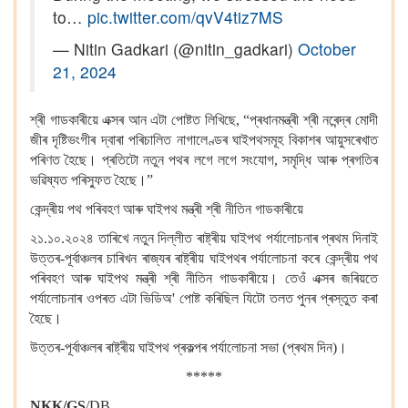
to…
pic.twitter.com/qvV4tiz7MS
— Nitin Gadkari (@nitin_gadkari)
October
21, 2024
শ্ৰী গাডকাৰীয়ে এক্সৰ আন এটা পোষ্টত লিখিছে, “প্ৰধানমন্ত্ৰী শ্ৰী নৰেন্দ্ৰ মোদী
জীৰ দৃষ্টিভংগীৰ দ্বাৰা পৰিচালিত নাগালেণ্ডৰ ঘাইপথসমূহ বিকাশৰ আয়ুসৰেখাত
পৰিণত হৈছে। প্ৰতিটো নতুন পথৰ লগে লগে সংযোগ, সমৃদ্ধি আৰু প্ৰগতিৰ
ভৱিষ্যত পৰিস্ফুত হৈছে।”
কেন্দ্ৰীয় পথ পৰিবহণ আৰু ঘাইপথ মন্ত্ৰী শ্ৰী নীতিন গাডকাৰীয়ে
২১.১০.২০২৪ তাৰিখে নতুন দিল্লীত ৰাষ্ট্ৰীয় ঘাইপথ পৰ্যালোচনাৰ প্ৰথম দিনাই
উত্তৰ-পূৰ্বাঞ্চলৰ চাৰিখন ৰাজ্যৰ ৰাষ্ট্ৰীয় ঘাইপথৰ পৰ্যালোচনা কৰে কেন্দ্ৰীয় পথ
পৰিবহণ আৰু ঘাইপথ মন্ত্ৰী শ্ৰী নীতিন গাডকাৰীয়ে। তেওঁ এক্সৰ জৰিয়তে
পৰ্যালোচনাৰ ওপৰত এটা ভিডিঅ' পোষ্ট কৰিছিল যিটো তলত পুনৰ প্ৰস্তুত কৰা
হৈছে।
উত্তৰ-পূৰ্বাঞ্চলৰ ৰাষ্ট্ৰীয় ঘাইপথ প্ৰকল্পৰ পৰ্যালোচনা সভা (প্ৰথম দিন)।
*****
NKK/GS
/DB