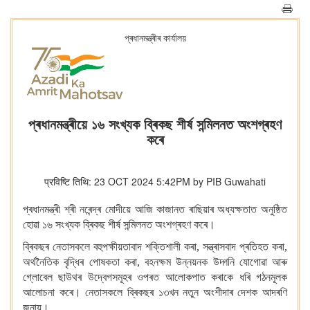
প্ৰধানমন্ত্ৰীৰ কাৰ্যালয়
প্ৰধানমন্ত্ৰীয়ে ১৬ সংখ্যক ব্ৰিকছ শীৰ্ষ সন্মিলনত অংশগ্ৰহণ
কৰে
प्रविष्टि तिथि: 23 OCT 2024 5:42PM by PIB Guwahati
প্ৰধানমন্ত্ৰী শ্ৰী নৰেন্দ্ৰ মোদীয়ে আজি কাজানত ৰাছিয়াৰ অধ্যক্ষতাত অনুষ্ঠিত
হোৱা ১৬ সংখ্যক ব্ৰিকছ শীৰ্ষ সন্মিলনত অংশগ্ৰহণ কৰে।
ব্ৰিকছৰ নেতাসকলে বহুপক্ষীয়তাবাদ শক্তিশালী কৰা, সন্ত্ৰাসবাদ প্ৰতিহত কৰা,
অৰ্থনৈতিক বৃদ্ধিৰ পোষকতা কৰা, বহনক্ষম উন্নয়নক উদ্গনি যোগোৱা আৰু
গ্লোবেল ছাউথৰ উদ্বেগসমূহৰ ওপৰত আলোকপাত কৰাকে ধৰি গঠনমূলক
আলোচনা কৰে। নেতাসকলে ব্ৰিকছৰ ১৩খন নতুন অংশীদাৰ দেশক আদৰণি
জনায়।