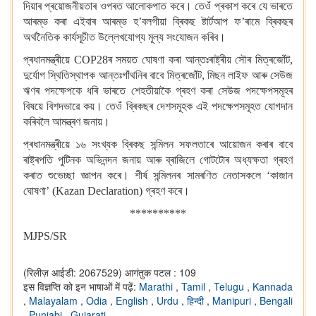
দিয়াৰ প্ৰয়োজনীয়তাৰ ওপৰত আলোকপাত কৰে। তেওঁ প্ৰকাশ কৰে যে ভাৰতে
আৰম্ভ কৰা এইবাৰ আৰম্ভ হ’বলগীয়া ব্ৰিকছ ষ্টাৰ্টআপ ফ’ৰামে ব্ৰিকছৰ
অৰ্থনৈতিক কাৰ্যসূচীত উল্লেখযোগ্য মূল্য সংযোজন কৰিব।
প্ৰধানমন্ত্ৰীয়ে COP28ৰ সময়ত ঘোষণা কৰা আন্তঃৰাষ্ট্ৰীয় সৌৰ মিত্ৰজোঁট,
দুৰ্যোগ স্থিতিস্থাপক আন্তঃগাঁথনিৰ বাবে মিত্ৰজোঁট, মিছন লাইফ আৰু সেউজ
ঋণৰ পদক্ষেপকে ধৰি ভাৰতে শেহতীয়াকৈ গ্ৰহণ কৰা সেউজ পদক্ষেপসমূহৰ
বিষয়ে বিশদভাৱে কয়। তেওঁ ব্ৰিকছৰ দেশসমূহক এই পদক্ষেপসমূহত যোগদান
কৰিবলৈ আমন্ত্ৰণ জনায়।
প্ৰধানমন্ত্ৰীয়ে ১৬ সংখ্যক ব্ৰিকছ সন্মিলন সফলতাৰে আয়োজন কৰাৰ বাবে
ৰাষ্ট্ৰপতি পুটিনক অভিনন্দন জনায় আৰু ব্ৰাজিলে গোটটোৰ অধ্যক্ষতা গ্ৰহণ
কৰাত শুভেচ্ছা জ্ঞাপন কৰে। শীৰ্ষ সন্মিলনৰ সামৰণিত নেতাসকলে ‘কাজান
ঘোষণা’ (Kazan Declaration) গ্ৰহণ কৰে।
**********
MJPS/SR
(रिलीज़ आईडी: 2067529)
आगंतुक पटल : 109
इस विज्ञप्ति को इन भाषाओं में पढ़ें:
Marathi
,
Tamil
,
Telugu
,
Kannada
,
Malayalam
,
Odia
,
English
,
Urdu
,
हिन्दी
,
Manipuri
,
Bengali
,
Punjabi
,
Gujarati