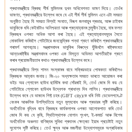
প্ৰধানমন্ত্ৰীয়ে ব্ৰিকছ শীৰ্ষ সন্মিলনৰ দুখন অধিবেশনত ভাষণ দিয়ে। তেওঁৰ
ভাষণত, প্ৰধানমন্ত্ৰীয়ে উল্লেখ কৰে যে এই শীৰ্ষ শীৰ্ষ সন্মিলন এনে এটা সময়ত
অনুষ্ঠিত হৈছে যি সময়ত বিশ্বই সংঘাত, বিৰূপ জলবায়ুৰ প্ৰভাৱ, আৰু চাইবাৰ
ভাবুকিকে ধৰি কেইবাটাও অনিশ্চয়তা আৰু প্ৰত্যাহ্বানৰ সন্মুখীন হৈছে, যাৰ ফলত
ব্ৰিকছৰ ওপৰত অধিক আশা কৰা হৈছে। এই প্ৰত্যাহ্বানসমূহৰ সৈতে
মোকাবিলা কৰিবলৈ গোটটোৱে জনকেন্দ্ৰিক পন্থা গ্ৰহণ কৰিবলৈ প্ৰধানমন্ত্ৰীয়ে
পৰামৰ্শ আগবঢ়ায়। সন্ত্ৰাসবাদৰ ভাবুকিৰ বিৰুদ্ধে যুঁজিবলৈ ৰাষ্ট্ৰসংঘত
আন্তঃৰাষ্ট্ৰীয় সন্ত্ৰাসবাদৰ ওপৰত এক বিস্তৃত অভিমত আগতীয়াকৈ গ্ৰহণ
কৰাৰ প্ৰয়োজনীয়তাৰ কথাও প্ৰধানমন্ত্ৰীয়ে উল্লেখ কৰে।
প্ৰধানমন্ত্ৰীয়ে বিশ্ব শাসন সংস্কাৰৰ বাবে সক্ৰিয়ভাৱে পোষকতা কৰিবলৈও
ব্ৰিকছক আহ্বান জনায়। জি-২০ অধ্যক্ষতাৰ সময়ত ভাৰতে আয়োজন কৰা
ভইচ অৱ গ্লোবেল ছাউথ ছামিটৰ কথা সোঁৱৰাই দি, তেওঁ জোৰ দি কয় যে
গোটটোৱে গ্লোবেল ছাউথৰ উদ্বেগক প্ৰাধান্য দিব লাগিব। প্ৰধানমন্ত্ৰীয়ে
উল্লেখ কৰে যে ভাৰতৰ গিফ্ট চহৰ (GIFT city)কে ধৰি নিউ ডেভেলপমেণ্ট
বেংকৰ আঞ্চলিক উপস্থিতিয়ে নতুন মূল্যবোধ আৰু প্ৰভাৱৰ সৃষ্টি কৰিছে।
অৰ্থনৈতিক বৃদ্ধিৰ বাবে ব্ৰিকছৰ কাৰ্যকলাপৰ ওপৰত আলোকপাত কৰি তেওঁ
জোৰ দি কয় যে কৃষি, স্থিতিস্থাপক যোগান শৃংখল, ই-কমাৰ্চ আৰু বিশেষ
অৰ্থনৈতিক অঞ্চলত বাণিজ্যৰ সুবিধা প্ৰদানৰ ক্ষেত্ৰত ইয়াৰ প্ৰচেষ্টাই নতুন
সুযোগৰ সৃষ্টি কৰিছে। তেওঁ ক্ষুদ্ৰ আৰু মজলীয়া উদ্যোগসমূহক অগ্ৰাধিকাৰ