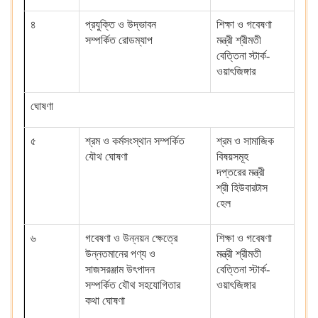
৪
প্রযুক্তি ও উদ্ভাবন
শিক্ষা ও গবেষণা
বৈ
সম্পর্কিত রোডম্যাপ
মন্ত্রী শ্রীমতী
তথ্
বেত্তিনা স্টার্ক
-
অশ
ওয়াৎজিঙ্গার
ঘোষণা
৫
শ্রম ও কর্মসংস্থান সম্পর্কিত
শ্রম ও সামাজিক
শ্
যৌথ ঘোষণা
বিষয়সমূহ
মন্
দপ্তরের মন্ত্রী
শ্রী হিউবারটাস
হেল
৬
গবেষণা ও উন্নয়ন ক্ষেত্রে
শিক্ষা ও গবেষণা
বি
উন্নতমানের পণ্য ও
মন্ত্রী শ্রীমতী
দপ
সাজসরঞ্জাম উৎপাদন
বেত্তিনা স্টার্ক
-
দা
সম্পর্কিত যৌথ সহযোগিতার
ওয়াৎজিঙ্গার
প্র
কথা ঘোষণা
সি