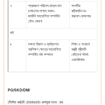
৭
শহরাঞ্চলে পরিবেশ
-
বান্ধব যান
সংসদীয়
বি
চলাচলের লক্ষ্যে ভারত
-
রাষ্ট্রসচিব ডঃ
মিশ
জার্মানি সহযোগিতা সম্পর্কিত
বারবেল কোফলার
যৌথ ঘোষণা
মউ
৮
দক্ষতা বিকাশ ও ব্যক্তিগত
শিক্ষা ও গবেষণা
দক
প্রশিক্ষণ ক্ষেত্রে সহযোগিতা
মন্ত্রী শ্রীমতী
শি
সম্পর্কিত মউ সম্পাদন
বেত্তিনা স্টার্ক
-
স্
ওয়াৎজিঙ্গার
প্র
চৌ
PG/SKD/DM/
(रिलीज़ आईडी: 2068429)
आगंतुक पटल : 66