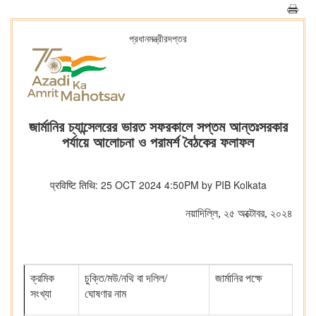
প্রধানমন্ত্রীরদপ্তর
জার্মানির চ্যান্সেলরের ভারত সফরকালে সপ্তম আন্তঃসরকার
পর্যায়ে আলোচনা ও পরামর্শ বৈঠকের ফলাফল
प्रविष्टि तिथि: 25 OCT 2024 4:50PM by PIB Kolkata
নয়াদিল্লি
,
২
৫ অক্টোবর
,
২০২৪
ক্রমিক
চুক্তি
/
মউ
/
নথি বা দলিল
/
জার্মানির পক্ষে
ভা
সংখ্যা
ঘোষণার নাম