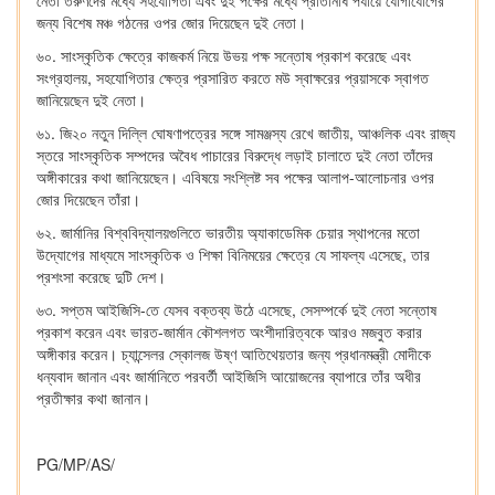
নেতা তরুণদের মধ্যে সহযোগিতা এবং দুই পক্ষের মধ্যে প্রতিনিধি পর্যায়ে যোগাযোগের
জন্য বিশেষ মঞ্চ গঠনের ওপর জোর দিয়েছেন দুই নেতা।
৬০. সাংস্কৃতিক ক্ষেত্রে কাজকর্ম নিয়ে উভয় পক্ষ সন্তোষ প্রকাশ করেছে এবং
সংগ্রহালয়, সহযোগিতার ক্ষেত্র প্রসারিত করতে মউ স্বাক্ষরের প্রয়াসকে স্বাগত
জানিয়েছেন দুই নেতা।
৬১. জি২০ নতুন দিল্লি ঘোষণাপত্রের সঙ্গে সামঞ্জস্য রেখে জাতীয়, আঞ্চলিক এবং রাজ্য
স্তরে সাংস্কৃতিক সম্পদের অবৈধ পাচারের বিরুদ্ধে লড়াই চালাতে দুই নেতা তাঁদের
অঙ্গীকারের কথা জানিয়েছেন। এবিষয়ে সংশ্লিষ্ট সব পক্ষের আলাপ-আলোচনার ওপর
জোর দিয়েছেন তাঁরা।
৬২. জার্মানির বিশ্ববিদ্যালয়গুলিতে ভারতীয় অ্যাকাডেমিক চেয়ার স্থাপনের মতো
উদ্যোগের মাধ্যমে সাংস্কৃতিক ও শিক্ষা বিনিময়ের ক্ষেত্রে যে সাফল্য এসেছে, তার
প্রশংসা করেছে দুটি দেশ।
৬৩. সপ্তম আইজিসি-তে যেসব বক্তব্য উঠে এসেছে, সেসম্পর্কে দুই নেতা সন্তোষ
প্রকাশ করেন এবং ভারত-জার্মান কৌশলগত অংশীদারিত্বকে আরও মজবুত করার
অঙ্গীকার করেন। চ্যান্সেলর স্কোলজ উষ্ণ আতিথেয়তার জন্য প্রধানমন্ত্রী মোদীকে
ধন্যবাদ জানান এবং জার্মানিতে পরবর্তী আইজিসি আয়োজনের ব্যাপারে তাঁর অধীর
প্রতীক্ষার কথা জানান।
PG/MP/AS/