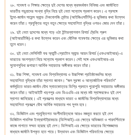
২৮. গবেষণা ও শিক্ষার ক্ষেত্রে দুই দেশের মধ্যে ক্রমবর্ধমান বিনিময় এবং জার্মানিতে
ভারতীয় পড়ুয়াদের সংখ্যা বৃদ্ধি নিয়ে দুই নেতা সন্তোষ প্রকাশ করেন। এ প্রসঙ্গে
ইন্দো-জার্মান সায়েন্স অ্যান্ড টেকনোলজি সেন্টার (আইজিএসটিসি)-র ভূমিকার কথা উল্লেখ
করেন তাঁরা। প্রযুক্তির নতুন নতুন ক্ষেত্রে সহযোগিতা বৃদ্ধির ওপরও জোর দেন তাঁরা।
২৯. দুই নেতা দুদেশের মধ্যে গড়ে ওঠা ইন্টারন্যাশনাল রিসার্চ ট্রেনিং গ্রুপ
(আইআরটিজি)-র কথা উল্লেখ করেন এবং মৌলিক গবেষণার ক্ষেত্রে এর ভূমিকার কথা
তুলে ধরেন।
৩০. দুই নেতা ফেসিলিটি ফর অ্যান্টি-প্রোটোন অ্যান্ড আয়ন রিসার্চ (এফএআইআর)-এ
ভারতের অংশগ্রহণ নিয়ে সন্তোষ প্রকাশ করেন। সেই সঙ্গে এফএআইআর-এর
সুযোগসুবিধা রূপায়ণে আর্থিক সহায়তার অঙ্গীকার করেন তাঁরা।
৩১. উচ্চ শিক্ষা, গবেষণা এবং বিশ্ববিদ্যালয় ও উচ্চশিক্ষা প্রতিষ্ঠানগুলির মধ্যে
সহযোগিতা বৃদ্ধিকে তাঁরা স্বাগত জানান। "জল সুরক্ষা ও আন্তর্জাতিক পরিবর্তন"
কর্মসূচিতে ভারত-জার্মান যৌথ স্নাতকোত্তর ডিগ্রি প্রদানে পুরোপুরি সহায়তার অঙ্গীকার
করেন তাঁরা। আইআইটি খড়গপুর এবং ডিএএডি-এর মধ্যে মউ স্বাক্ষরকেও দুই দেশ
স্বাগত জানিয়েছে। এই প্রকল্পের মাধ্যমে ভারত ও জার্মানির বিশ্ববিদ্যালয়ের মধ্যে
সহযোগিতা প্রকল্পে যৌথ আর্থিক সহায়তার পথ সুগম হবে।
৩২. ডিজিটাল এবং প্রযুক্তিগত অংশীদারিত্বকে আরও মজবুত করতে দুই দেশ
ডিজিটাল পাবলিক ইনফ্রাস্টট্রাকচার (ডিপিআই)-এর ক্ষেত্রে অভিজ্ঞতা ও পারদর্শিতাকে
কাজে লাগাতে সম্মত হয়েছে দুই দেশ। ডিপিআই-এর ক্ষেত্রে ভারতের বিশেষজ্ঞদের
মাধ্যমে জার্মানি উপকৃত হতে পারে। উদ্ভাবন এবং ডিজিটাল পরিবর্তনের ক্ষেত্রে