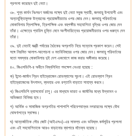
প্রশংসা করেছেন দুই নেতা।
৩৮. শূন্য কার্বন নিঃসরণ অর্জনের লক্ষ্যে দুই নেতা সবুজ স্থায়ী, জলবায়ু উপযোগী এবং
অন্তর্ভুক্তিমূলক উন্নয়নের প্রয়োজনীয়তার ওপর জোর দেন। জলবায়ু পরিবর্তনের
মোকাবিলায় দ্বিপাক্ষিক, ত্রিপাক্ষিক এবং বহুপক্ষীয় সহযোগিতা বৃদ্ধির ওপর জোর দেন
তাঁরা। এক্ষেত্রে প্যারিস চুক্তি মেনে অংশীদারিত্বের প্রয়োজনীয়তার ওপর গুরুত্ব দেন
তাঁরা।
৩৯. দুই নেতাই মন্ত্রী পর্যায়ের বৈঠকের অগ্রগতি নিয়ে সন্তোষ প্রকাশ করেন। সেই
সঙ্গে নিয়মিত আলাপ-আলোচনা ও মতবিনিময়ের ওপর জোর দেন। জলবায়ু পরিবর্তনের
মতো সমস্যার মোকাবিলায় দুই দেশ একযোগে কাজ করার অঙ্গীকার করেছে।
৪০. জিএসডিপি-র অধীনে নিম্নলিখিত পদক্ষেপ নেওয়া হয়েছে :
ক) ইন্দো-জার্মান গ্রিন হাইড্রোজেন রোডম্যাপের সূচনা। এই রোডম্যাপ গ্রিন
হাইড্রোজেনের উৎপাদন, ব্যবহার এবং রপ্তানি বাড়াতে সাহায্য করবে।
খ) জিএসডিপি ড্যাসবোর্ড চালু। এর মাধ্যমে ভারত ও জার্মানির মধ্যে উদ্ভাবন ও
অভিজ্ঞতা বিনিময় হবে।
গ) আর্থিক ও সামাজিক অগ্রগতির পাশাপাশি পরিবেশবান্ধব নগরায়নের লক্ষ্যে যৌথ
ঘোষণাপত্রে স্বাক্ষর।
ঘ) আন্তর্জাতিক সৌর জোট (আইএসএ)-এর সাফল্য এবং ভবিষ্যৎ কর্মসূচির প্রশংসা
এবং এই সহযোগিতাকে আরও বাড়ানোর ব্যাপারে মতৈক্য হয়েছে।