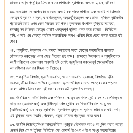
ভারতের তথ্য প্রযুক্তি শিল্পকে কাজে লাগানোর ব্যাপারেও একমত হয়েছে দুই দেশ।
৩৩. এসডিজি-কে এগিয়ে নিয়ে যেতে এআই-কে কাজে লাগানো এবং এআই পরিচালনার
ক্ষেত্রে উদ্ভাবন-বান্ধব, ভারসাম্যমূলক, অন্তর্ভুক্তিমূলক এবং মানব-কেন্দ্রিক দৃষ্টিভঙ্গীর
প্রয়োজনীয়তার ওপর জোর দিয়েছে দুই পক্ষ। কৃষকদের উৎপাদন বৃদ্ধিতে সহায়তা,
জলবায়ু সহ বিভিন্ন ক্ষেত্রে এআই গুরুত্বপূর্ণ ভূমিকা পালন করে চলেছে। ডিজিটাল
কৃষি, এআই-এর ক্ষেত্রে বর্তমান সহযোগিকে আরও এগিয়ে নিয়ে যেতে সম্মত হয়েছে দুই
দেশ।
৩৪. প্রযুক্তি, উদ্ভাবন এবং দক্ষতা উন্নয়নের মতো ক্ষেত্রে সহযোগিতা বাড়াতে
কৌশলগত গুরুত্বের ওপর জোর দিয়েছে দুই পক্ষ। এক্ষেত্রে উদ্ভাবন ও প্রযুক্তিগত
অংশীদারিত্বের রোডম্যাপ অনুযায়ী দুই দেশই প্রযুক্তির গুরুত্বপূর্ণ ক্ষেত্রগুলিকে
অগ্রাধিকার দেওয়ার সিদ্ধান্ত নিয়েছে।
৩৫. প্রাকৃতিক বিপর্যয়, সুনামি সতর্কতা, আগাম সতর্কতা ব্যবস্থা, বিপর্যয়ের ঝুঁকি
কমানো, জীবন বিজ্ঞান ও জৈব ভূ-রসায়ন, ভূ-পদার্থবিদ্যার মতো ক্ষেত্রে বোঝাপড়াকে
আরও এগিয়ে নিয়ে যেতে দুই দেশের মধ্যে মউ স্বাক্ষরিত হয়েছে।
৩৬. জীববিজ্ঞান, ভৌতবিজ্ঞান এবং গণিতের ক্ষেত্রে ন্যাশনাল সেন্টার ফর বায়োলজিক্যাল
সায়েন্সেস (এনসিবিএস) এবং ইন্টারন্যাশনাল সেন্টার ফর থিওরিটিক্যাল সায়েন্সেস
(আইসিটিএস)-এর মধ্যে স্বাক্ষরিত দ্বিপাক্ষিক চুক্তিকে স্বাগত জানিয়েছে দুই দেশ।
এই চুক্তির ফলে বিজ্ঞানী, গবেষক, পড়ুয়া বিনিময় প্রক্রিয়া সহজ হবে।
৩৭. জার্মানি নিউস্ট্রেলিৎজ আন্তর্জাতিক গ্রাউন্ড স্টেশনকে আরও আধুনিক করার লক্ষ্যে
মেসার্স নিউ স্পেস ইন্ডিয়া লিমিটেড এবং মেসার্স জিএএফ এজি-র মধ্যে সহযোগিতার