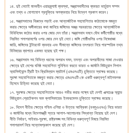
১৪. দুই নেতাই মানবহীন এয়ারক্র্যাফ্ট ব্যবস্থা, সন্ত্রাসবাদীদের ব্যবহৃত ভার্চুয়াল সম্পদ
এবং তথ্য ও যোগাযোগ প্রযুক্তির অপব্যবহার নিয়ে উদ্বেগ প্রকাশ করেন।
১৫. সন্ত্রাসবাদের বিরুদ্ধে লড়াই এবং আন্তর্জাতিক সহযোগিতার কাঠামোকে মজবুত
করার ক্ষেত্রে অঙ্গীকারের কথা জানিয়ে জঙ্গিদের অস্ত্র সরবরাহের ক্ষেত্রে আন্তর্জাতিক
বিধিনিষেধ কঠোর করার ওপর জোর দেন তাঁরা। সন্ত্রাসবাদ দমনে যৌথ কর্মীগোষ্ঠীর মধ্যে
নিয়মিত শলাপরামর্শের ওপর জোর দেন দুই নেতা। জঙ্গি গোষ্ঠীগুলির ওপর নিষেধাজ্ঞা
জারি, জঙ্গিদের ইন্টারনেট ব্যবহার এবং সীমান্তে জঙ্গিদের তৎপরতা নিয়ে পারস্পরিক তথ্য
বিনিময়ের ব্যাপারে একমত হয়েছে দুই পক্ষ।
১৬. সন্ত্রাসবাদ সহ বিভিন্ন ধরনের অপরাধ দমন, তদন্ত এবং অপরাধীদের সাজা দেওয়ার
ক্ষেত্রে দুই দেশের ঘনিষ্ঠ সহযোগিতা সুনিশ্চিত করতে ভারত ও জার্মানি মিউচুয়াল লিগাল
অ্যাসিস্ট্যান্স ট্রিটি ইন ক্রিমিন্যাল ম্যাটার্স (এমএলএটি) চুক্তিতে স্বাক্ষর করেছে।
সুরক্ষা সহযোগিতাকে মজবুত করার ক্ষেত্রে এমএলএটি-কে একটি গুরুত্বপূর্ণ মাইলফলক
হিসেবে চিহ্নিত করেছে দুই নেতা।
১৭. সুরক্ষার ক্ষেত্রে সহযোগিতাকে আরও গভীর করার লক্ষ্যে দুই দেশই এক্সচেঞ্জ অ্যান্ড
মিউচুয়াল প্রোটেকশন অফ ক্লাসিফায়েড ইনফরমেশন চুক্তিতে স্বাক্ষর করেছে।
১৮. বিদেশ নীতির ক্ষেত্রে পশ্চিম এশিয়া ও উত্তর আফ্রিকা (ডব্লুএএনএ) নিয়ে ভারত
ও জার্মানির মধ্যে বিদেশমন্ত্রী স্তরে আলাপ-আলোচনার সিদ্ধান্ত নিয়েছে দুই দেশ।
নীতি নির্ধারণ, সাইবার-সুরক্ষা, রাষ্ট্রসঙ্ঘ সহ বিভিন্ন গুরুত্বপূর্ণ বিষয়ে নিয়মিত
শলাপরামর্শ নিয়ে সন্তোষপ্রকাশ করেছে দুই দেশ।