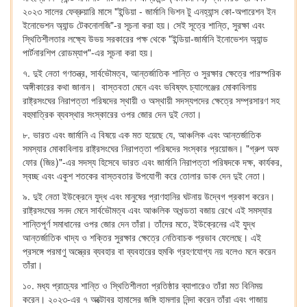
২০২৩ সালের ফেব্রুয়ারি মাসে "ইন্ডিয়া - জার্মানি ভিশন টু এনহ্যান্স কো-অপারেশন ইন
ইনোভেশন অ্যান্ড টেকনোলজি"-র সূচনা করা হয়। সেই সূত্রে শান্তি, সুরক্ষা এবং
স্থিতিশীলতার লক্ষ্যে উভয় সরকারের পক্ষ থেকে "ইন্ডিয়া-জার্মানি ইনোভেশন অ্যান্ড
পার্টনারশিপ রোডম্যাপ"-এর সূচনা করা হয়।
৭. দুই নেতা গণতন্ত্র, সার্বভৌমত্ব, আন্তর্জাতিক শান্তি ও সুরক্ষার ক্ষেত্রে পারস্পরিক
অঙ্গীকারের কথা জানান। বাস্তবতা মেনে এবং ভবিষ্যৎ চ্যালেঞ্জের মোকাবিলায়
রাষ্ট্রসংঘের নিরাপত্তা পরিষদের স্থায়ী ও অস্থায়ী সদস্যপদের ক্ষেত্রে সম্প্রসারণ সহ
বহুমাত্রিক ব্যবস্থার সংস্কারের ওপর জোর দেন দুই নেতা।
৮. ভারত এবং জার্মানি এ বিষয়ে এক মত হয়েছে যে, আঞ্চলিক এবং আন্তর্জাতিক
সমস্যার মোকাবিলায় রাষ্ট্রসংঘের নিরাপত্তা পরিষদের সংস্কার প্রয়োজন। "গ্রুপ অফ
ফোর (জি৪)"-এর সদস্য হিসেবে ভারত এবং জার্মানি নিরাপত্তা পরিষদকে দক্ষ, কার্যকর,
স্বচ্ছ এবং একুশ শতকের বাস্তবতার উপযোগী করে তোলার ডাক দেন দুই নেতা।
৯. দুই নেতা ইউক্রেনে যুদ্ধ এবং মানুষের প্রাণহানির ঘটনায় উদ্বেগ প্রকাশ করেন।
রাষ্ট্রসংঘের সনদ মেনে সার্বভৌমত্ব এবং আঞ্চলিক অখন্ডতা বজায় রেখে এই সমস্যার
শান্তিপূর্ণ সমাধানের ওপর জোর দেন তাঁরা। তাঁদের মতে, ইউক্রেনের এই যুদ্ধ
আন্তর্জাতিক খাদ্য ও শক্তির সুরক্ষার ক্ষেত্রে নেতিবাচক প্রভাব ফেলেছে। এই
প্রসঙ্গে পরমাণু অস্ত্রের ব্যবহার বা ব্যবহারের হুমকি গ্রহণযোগ্য নয় বলেও মনে করেন
তাঁরা।
১০. মধ্য প্রাচ্যের শান্তি ও স্থিতিশীলতা প্রতিষ্ঠার ব্যাপারেও তাঁরা মত বিনিময়
করেন। ২০২৩-এর ৭ অক্টোবর হামাসের জঙ্গি হামলার নিন্দা করেন তাঁরা এবং গাজায়