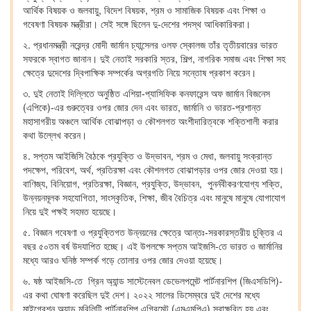
আর্থিক বিষয়ক ও জলবায়ু, বিদেশ বিষয়ক, শ্রম ও সামাজিক বিষয়ক এবং শিক্ষা ও
গবেষণা বিষয়ক মন্ত্রীরা। সেই সঙ্গে ছিলেন দু-দেশের পদস্থ আধিকারিকরা।
২. প্রধানমন্ত্রী নরেন্দ্র মোদী জার্মান চ্যান্সেলর ওলফ স্কোলজ তাঁর তৃতীয়বারের ভারত
সফরকে স্বাগত জানান। দুই নেতাই সরকারি স্তর, শিল্প, নাগরিক সমাজ এবং শিক্ষা সহ
ক্ষেত্রে দুদেশের দ্বিপাক্ষিক সম্পর্কের অগ্রগতি নিয়ে সন্তোষ প্রকাশ করেন।
৩. দুই নেতাই দিল্লিতে অনুষ্ঠিত এশিয়া-প্যাসিফিক কনফারেন্স অফ জার্মান বিজনেস
(এপিকে)-এর গুরুত্বের ওপর জোর দেন এবং ভারত, জার্মানি ও ভারত-প্রশান্ত
মহাসাগরীয় অঞ্চলে আর্থিক বোঝাপড়া ও কৌশলগত অংশীদারিত্বকে শক্তিশালী করার
কথা উল্লেখ করেন।
৪. সপ্তম আইজিসি বৈঠকে প্রযুক্তি ও উদ্ভাবন, শ্রম ও মেধা, জলবায়ু সংক্রান্ত
পদক্ষেপ, পরিবেশ, অর্থ, প্রতিরক্ষা এবং কৌশলগত বোঝাপড়ার ওপর জোর দেওয়া হয়।
বাণিজ্য, বিনিয়োগ, প্রতিরক্ষা, বিজ্ঞান, প্রযুক্তি, উদ্ভাবন, পুনর্নবীকরণযোগ্য শক্তি,
উন্নয়নমূলক সহযোগিতা, সাংস্কৃতিক, শিক্ষা, জীব বৈচিত্র এবং মানুষে মানুষে যোগাযোগ
নিয়ে দুই পক্ষই সহমত হয়েছে।
৫. বিজ্ঞান গবেষণা ও প্রযুক্তিগত উন্নয়নের ক্ষেত্রে আন্তঃ-সরকারস্তরীয় চুক্তির এ
বছর ৫০তম বর্ষ উদযাপিত হচ্ছে। এই উপলক্ষে সপ্তম আইজসি-তে ভারত ও জার্মানির
মধ্যে আরও ঘনিষ্ঠ সম্পর্ক গড়ে তোলার ওপর জোর দেওয়া হয়েছে।
৬. ষষ্ঠ আইজসি-তে গ্রিন অ্যান্ড সাস্টেনেবল ডেভেলপমেন্ট পার্টনারশিপ (জিএসডিপি)-
এর কথা ঘোষণা করেছিল দুই দেশ। ২০২২ সালের ডিসেম্বরে দুই দেশের মধ্যে
মাইগ্রেশন অ্যান্ড মবিলিটি পার্টনারশিপ এগ্রিমেন্ট (এমএমপিএ) স্বাক্ষরিত হয় এবং