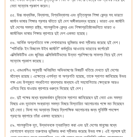
নেতা সন্তোষ প্রকাশ করেন।
৫৫. উচ্চ মাধ্যমিক, বিদ্যালয়, বিশ্ববিদ্যালয় এবং বৃত্তিমূলক শিক্ষা কেন্দ্র সহ ভারতে
জার্মান ভাষার শিক্ষার প্রসার ঘটাতে দুই দেশ অঙ্গীকারবদ্ধ হয়েছে। ভারত এবং জার্মানি
দুই দেশের সমস্ত রাষ্ট্র, সাংস্কৃতিক কেন্দ্র এবং শিক্ষাপ্রতিষ্ঠানগুলিতে ভারত ও
জার্মানিরদ ভাষার শিক্ষার ব্যাপারে দুই দেশ একমত হয়েছে।
৫৬. আর্থিক অগ্রগতিতে দক্ষ পেশাদারদের ভূমিকার কথা স্বীকার করেছে দুই দেশ।
"পার্টনারিং ইন বিজনেস উইথ জার্মানি" কর্মসূচির আওতায় ভারতের কর্পোরেট
এক্সিকিউটিভ এবং জুনিয়র এক্সিকিউটিভদের উন্নত প্রশিক্ষণের সাফল্য নিয়ে দুই দেশ
সন্তোষ প্রকাশ করেছে।
৫৭. এমএমপিএ অনুযায়ী অনিয়মিত অভিভাষণের বিষয়টি খতিয়ে দেখতে দুই দেশের
মতৈক্য রয়েছে। এক্ষেত্রে এপর্যন্ত যা অগ্রগতি হয়েছে, তাকে স্বাগত জানিয়েছে উভয়
পক্ষ এবং উপযুক্ত পদ্ধতিগত ব্যবস্থার মাধ্যমে এই সহযোগিতার ক্ষেত্রকে আরও
এগিয়ে নিয়ে যাওয়ার ব্যাপারে গুরুত্ব দিয়েছে দুই দেশ।
৫৮. দুই পক্ষের মধ্যে ক্রমবর্ধমান চুক্তিকে স্বাগত জানিয়েছেন দুই নেতা এবং সমস্ত
বিষয়ে এবং দূতাবাস সংক্রান্ত সমস্ত বিষয়ে বিস্তারিত আলোচনার পক্ষে মত দিয়েছেন
দুই নেতা। ভিসা সহ অন্যান্য বিষয়ে দ্বিপাক্ষিক আলোচনার জন্য সুনির্দিষ্ট পদক্ষেপ
গ্রহণের ব্যাপারে তাঁরা একমত হয়েছেন।
৫৯. সাংস্কৃতিক দূত, উদ্ভাবনকে ত্বরান্বিত করা এবং দুই দেশের মানুষের মধ্যে
যোগাযোগ বাড়াতে তরুণদের ভূমিকার কথা স্বীকার করেছে উভয় পক্ষ। এই প্রসঙ্গে দুই