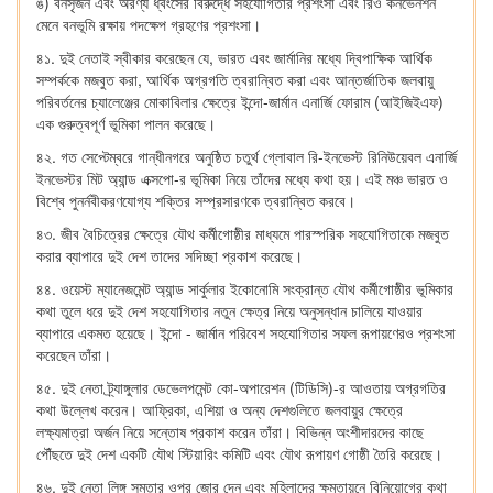
ঙ) বনসৃজন এবং অরণ্য ধ্বংসের বিরুদ্ধে সহযোগিতার প্রশংসা এবং রিও কনভেনশন
মেনে বনভূমি রক্ষায় পদক্ষেপ গ্রহণের প্রশংসা।
৪১. দুই নেতাই স্বীকার করেছেন যে, ভারত এবং জার্মানির মধ্যে দ্বিপাক্ষিক আর্থিক
সম্পর্ককে মজবুত করা, আর্থিক অগ্রগতি ত্বরান্বিত করা এবং আন্তর্জাতিক জলবায়ু
পরিবর্তনের চ্যালেঞ্জের মোকাবিলার ক্ষেত্রে ইন্দো-জার্মান এনার্জি ফোরাম (আইজিইএফ)
এক গুরুত্বপূর্ণ ভূমিকা পালন করেছে।
৪২. গত সেপ্টেম্বরে গান্ধীনগরে অনুষ্ঠিত চতুর্থ গ্লোবাল রি-ইনভেস্ট রিনিউয়েবল এনার্জি
ইনভেস্টর মিট অ্যান্ড এক্সপো-র ভূমিকা নিয়ে তাঁদের মধ্যে কথা হয়। এই মঞ্চ ভারত ও
বিশ্বে পুনর্নবীকরণযোগ্য শক্তির সম্প্রসারণকে ত্বরান্বিত করবে।
৪৩. জীব বৈচিত্রের ক্ষেত্রে যৌথ কর্মীগোষ্ঠীর মাধ্যমে পারস্পরিক সহযোগিতাকে মজবুত
করার ব্যাপারে দুই দেশ তাদের সদিচ্ছা প্রকাশ করেছে।
৪৪. ওয়েস্ট ম্যানেজমেন্ট অ্যান্ড সার্কুলার ইকোনোমি সংক্রান্ত যৌথ কর্মীগোষ্ঠীর ভূমিকার
কথা তুলে ধরে দুই দেশ সহযোগিতার নতুন ক্ষেত্র নিয়ে অনুসন্ধান চালিয়ে যাওয়ার
ব্যাপারে একমত হয়েছে। ইন্দো - জার্মান পরিবেশ সহযোগিতার সফল রূপায়ণেরও প্রশংসা
করেছেন তাঁরা।
৪৫. দুই নেতা ট্র্যাঙ্গুলার ডেভেলপমেন্ট কো-অপারেশন (টিডিসি)-র আওতায় অগ্রগতির
কথা উল্লেখ করেন। আফ্রিকা, এশিয়া ও অন্য দেশগুলিতে জলবায়ুর ক্ষেত্রে
লক্ষ্যমাত্রা অর্জন নিয়ে সন্তোষ প্রকাশ করেন তাঁরা। বিভিন্ন অংশীদারদের কাছে
পৌঁছতে দুই দেশ একটি যৌথ স্টিয়ারিং কমিটি এবং যৌথ রূপায়ণ গোষ্ঠী তৈরি করেছে।
৪৬. দুই নেতা লিঙ্গ সমতার ওপর জোর দেন এবং মহিলাদের ক্ষমতায়নে বিনিয়োগের কথা