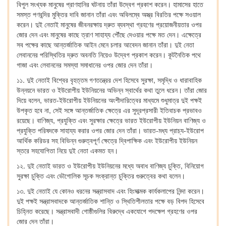
বিপুল সংখ্যক মানুষের প্রাণহানির ঘটনায় তাঁরা উদ্বেগ প্রকাশ করেন। হামাসের হাতে
সমস্ত পণবন্দির মুক্তির দাবি জানান তাঁরা এবং অবিলম্বে অস্ত্র বিরতির পক্ষে সওয়াল
করেন। দুই নেতাই মানুষের জীবনরক্ষায় দ্রুত ব্যবস্থা গ্রহণের প্রয়োজনীয়তার ওপর
জোর দেন এবং মানুষের কাছে ত্রাণ সাহায্য পৌঁছে দেওয়ার পক্ষে মত দেন। এক্ষেত্রে
সব পক্ষের কাছে আন্তর্জাতিক আইন মেনে চলার আবেদন জানান তাঁরা। দুই নেতা
লেবাননের পরিস্থিতির দ্রুত অবনতি নিয়েও উদ্বেগ প্রকাশ করেন। কূটনৈতিক পথে
গাজা এবং লেবাননের সমস্যা সমাধানের ওপর জোর দেন তাঁরা।
১১. দুই নেতাই বিশ্বের বৃহত্তম গণতন্ত্রের দেশ হিসেবে সুরক্ষা, সমৃদ্ধি ও ধারাবাহিক
উন্নয়নে ভারত ও ইউরোপীয় ইউনিয়নের অভিন্ন স্বার্থের কথা তুলে ধরেন। তাঁরা জোর
দিয়ে বলেন, ভারত-ইউরোপীয় ইউনিয়নের অংশীদারিত্বের মাধ্যমে শুধুমাত্র দুই পক্ষই
উপকৃত হবে না, সেই সঙ্গে আন্তর্জাতিক ক্ষেত্রে এর সুদূরপ্রসারী ইতিবাচক প্রভাবও
রয়েছে। বাণিজ্য, প্রযুক্তি এবং সুরক্ষার ক্ষেত্রে ভারত ইউরোপীয় ইউনিয়ন বাণিজ্য ও
প্রযুক্তি পরিষদকে সাহায্য করার ওপর জোর দেন তাঁরা। ভারত-মধ্য প্রাচ্য-ইউরোপ
আর্থিক করিডর সহ বিভিন্ন গুরুত্বপূর্ণ ক্ষেত্রে দ্বিপাক্ষিক এবং ইউরোপীয় ইউনিয়ন
স্তরে সহযোগিতা নিয়ে দুই নেতা একমত হন।
১২. দুই নেতাই ভারত ও ইউরোপীয় ইউনিয়নের মধ্যে অবাধ বাণিজ্য চুক্তি, বিনিয়োগ
সুরক্ষা চুক্তি এবং ভৌগোলিক সূচক সংক্রান্ত চুক্তির গুরুত্বের কথা বলেন।
১৩. দুই নেতাই যে কোনও ধরনের সন্ত্রাসবাদ এবং হিংসাত্মক কার্যকলাপের নিন্দা করেন।
দুই পক্ষই সন্ত্রাসবাদকে আন্তর্জাতিক শান্তি ও স্থিতিশীলতার পক্ষে বড় বিপদ হিসেবে
চিহ্নিত করেছে। সন্ত্রাসবাদী গোষ্ঠীগুলির বিরুদ্ধে একযোগে পদক্ষেপ গ্রহণের ওপর
জোর দেন তাঁরা।