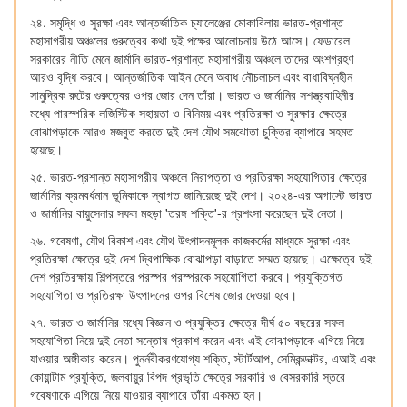
২৪. সমৃদ্ধি ও সুরক্ষা এবং আন্তর্জাতিক চ্যালেঞ্জের মোকাবিলায় ভারত-প্রশান্ত
মহাসাগরীয় অঞ্চলের গুরুত্বের কথা দুই পক্ষের আলোচনায় উঠে আসে। ফেডারেল
সরকারের নীতি মেনে জার্মানি ভারত-প্রশান্ত মহাসাগরীয় অঞ্চলে তাদের অংশগ্রহণ
আরও বৃদ্ধি করবে। আন্তর্জাতিক আইন মেনে অবাধ নৌচলাচল এবং বাধাবিঘ্নহীন
সামুদ্রিক রুটের গুরুত্বের ওপর জোর দেন তাঁরা। ভারত ও জার্মানির সশস্ত্রবাহিনীর
মধ্যে পারস্পরিক লজিস্টিক সহায়তা ও বিনিময় এবং প্রতিরক্ষা ও সুরক্ষার ক্ষেত্রে
বোঝাপড়াকে আরও মজবুত করতে দুই দেশ যৌথ সমঝোতা চুক্তির ব্যাপারে সহমত
হয়েছে।
২৫. ভারত-প্রশান্ত মহাসাগরীয় অঞ্চলে নিরাপত্তা ও প্রতিরক্ষা সহযোগিতার ক্ষেত্রে
জার্মানির ক্রমবর্ধমান ভূমিকাকে স্বাগত জানিয়েছে দুই দেশ। ২০২৪-এর অগাস্টে ভারত
ও জার্মানির বায়ুসেনার সফল মহড়া 'তরঙ্গ শক্তি'-র প্রশংসা করেছেন দুই নেতা।
২৬. গবেষণা, যৌথ বিকাশ এবং যৌথ উৎপাদনমূলক কাজকর্মের মাধ্যমে সুরক্ষা এবং
প্রতিরক্ষা ক্ষেত্রে দুই দেশ দ্বিপাক্ষিক বোঝাপড়া বাড়াতে সম্মত হয়েছে। এক্ষেত্রে দুই
দেশ প্রতিরক্ষায় শিল্পস্তরে পরস্পর পরস্পরকে সহযোগিতা করবে। প্রযুক্তিগত
সহযোগিতা ও প্রতিরক্ষা উৎপাদনের ওপর বিশেষ জোর দেওয়া হবে।
২৭. ভারত ও জার্মানির মধ্যে বিজ্ঞান ও প্রযুক্তির ক্ষেত্রে দীর্ঘ ৫০ বছরের সফল
সহযোগিতা নিয়ে দুই নেতা সন্তোষ প্রকাশ করেন এবং এই বোঝাপড়াকে এগিয়ে নিয়ে
যাওয়ার অঙ্গীকার করেন। পুনর্নবীকরণযোগ্য শক্তি, স্টার্টআপ, সেমিকন্ডাক্টর, এআই এবং
কোয়ান্টাম প্রযুক্তি, জলবায়ুর বিপদ প্রভৃতি ক্ষেত্রে সরকারি ও বেসরকারি স্তরে
গবেষণাকে এগিয়ে নিয়ে যাওয়ার ব্যাপারে তাঁরা একমত হন।