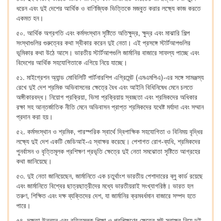
ধরেন এবং দুই দেশের আর্থিক ও বাণিজ্যিক ভিত্তিকে মজবুত করার লক্ষ্যে কাজ করতে
একমত হন।
৫০. আর্থিক অগ্রগতি এবং কর্মসংস্থান সৃষ্টিতে অতিক্ষুদ্র, ক্ষুদ্র এবং মাঝারি শিল্প
সংস্থাগুলির গুরুত্বের কথা স্বীকার করেন দুই নেতা। এই প্রসঙ্গে স্টার্টআপগুলির
ভূমিকার কথা উঠে আসে। ভারতীয় স্টার্টআপগুলি জার্মানির বাজারে সাফল্য পাচ্ছে এবং
বিদেশের আর্থিক সহযোগিতাকে এগিয়ে নিয়ে যাচ্ছে।
৫১. মাইগ্রেশন অ্যান্ড মোবিলিটি পার্টনারশিপ এগ্রিমেন্ট (এমএমপিএ)-এর সঙ্গে সামঞ্জস্য
রেখে দুই দেশ শ্রমিক অভিবাসনের ক্ষেত্রে বৈধ এবং আইনি বিধিনিষেধ মেনে চলতে
অঙ্গীকারবদ্ধ। নিয়োগ প্রক্রিয়া, ভিসা প্রক্রিয়ায় স্বচ্ছতা এবং শ্রমিকদের অধিকার
রক্ষা সহ আন্তর্জাতিক নীতি মেনে অভিবাসন প্রাপ্ত শ্রমিকদের যথেষ্ট মর্যাদা এবং সম্মান
প্রদান করা হয়।
৫২. কর্মসংস্থান ও শ্রমিক, পারস্পরিক স্বার্থে দ্বিপাক্ষিক সহযোগিতা ও বিনিময় বৃদ্ধির
লক্ষ্যে দুই দেশ একটি জেডিআই-এ স্বাক্ষর করেছে। পেশাগত রোগ-ব্যধি, শ্রমিকদের
পুনর্বাসন ও বৃত্তিমূলক প্রশিক্ষণ প্রভৃতি ক্ষেত্রে দুই নেতা সমঝোতা সৃষ্টিতে আগ্রহের
কথা জানিয়েছে।
৫৩. দুই নেতা জানিয়েছেন, জার্মানিতে এক চতুর্থাংশ ভারতীয় পেশাদারের ব্লু কার্ড রয়েছে
এবং জার্মানিতে বিশ্বের ছাত্রছাত্রীদের মধ্যে ভারতীয়রাই সংখ্যাগরিষ্ঠ। ভারত হল
তরুণ, শিক্ষিত এবং দক্ষ ব্যক্তিদের দেশ, যা জার্মানির ক্রমবর্ধমান বাজারে সম্পদ হতে
পারে।
৫৪. দক্ষতা উন্নয়ন এবং বৃত্তিমূলক শিক্ষা ও প্রশিক্ষণের ক্ষেত্রে মউ স্বাক্ষর নিয়ে দুই