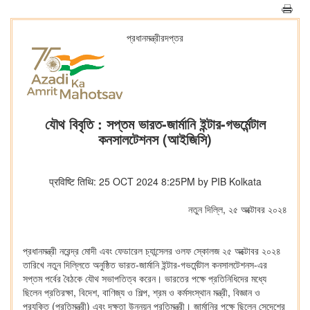
প্রধানমন্ত্রীরদপ্তর
যৌথ বিবৃতি : সপ্তম ভারত-জার্মানি ইন্টার-গভর্মেন্টাল
কনসালটেশনস (আইজিসি)
प्रविष्टि तिथि: 25 OCT 2024 8:25PM by PIB Kolkata
নতুন দিল্লি, ২৫ অক্টোবর ২০২৪
প্রধানমন্ত্রী নরেন্দ্র মোদী এবং ফেডারেল চ্যান্সেলর ওলফ স্কোলজ ২৫ অক্টোবর ২০২৪
তারিখে নতুন দিল্লিতে অনুষ্ঠিত ভারত-জার্মানি ইন্টার-গভর্মেন্টাল কনসালটেশনস-এর
সপ্তম পর্বের বৈঠকে যৌথ সভাপতিত্ব করেন। ভারতের পক্ষে প্রতিনিধিদের মধ্যে
ছিলেন প্রতিরক্ষা, বিদেশ, বাণিজ্য ও শিল্প, শ্রম ও কর্মসংস্থান মন্ত্রী, বিজ্ঞান ও
প্রযুক্তি (প্রতিমন্ত্রী) এবং দক্ষতা উন্নয়ন প্রতিমন্ত্রী। জার্মানির পক্ষে ছিলেন সেদেশের