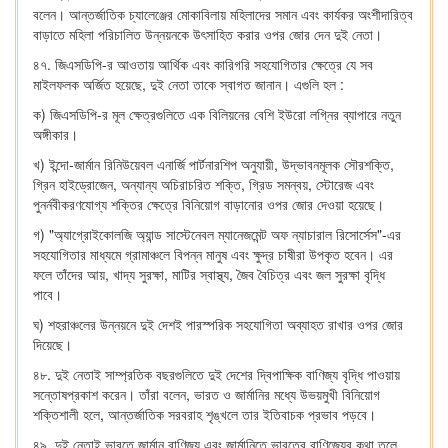
বলেন। আন্তর্জাতিক চ্যালেঞ্জের মোকাবিলায় মহিলাদের সমান এবং কার্যকর অংশীদারিত্ব
বাড়াতে মহিলা পরিচালিত উন্নয়নকে উৎসাহিত করার ওপর জোর দেন দুই নেতা।
৪৭. জিএসডিপি-র আওতায় আর্থিক এবং কারিগরি সহযোগিতার ক্ষেত্রে যে সব
মাইলফলক অর্জিত হয়েছে, দুই নেতা তাকে স্বাগত জানান। এগুলি হল :
ক) জিএসডিপি-র মূল ক্ষেত্রগুলিতে এক বিলিয়নের বেশি ইউরো লগ্নির ব্যাপারে নতুন
অঙ্গীকার।
খ) ইন্দো-জার্মান রিনিউয়েবল এনার্জি পার্টনারশিপ অনুযায়ী, উদ্ভাবনমূলক সৌরশক্তি,
গ্রিন হাইড্রোজেন, অন্যান্য অচিরাচরিত শক্তি, গ্রিড সমন্বয়, স্টোরেজ এবং
পুনর্নবীকরণযোগ্য শক্তির ক্ষেত্রে বিনিয়োগ বাড়ানোর ওপর জোর দেওয়া হয়েছে।
গ) "অ্যাগ্রোইকোলজি অ্যান্ড সাস্টেনেবল ম্যানেজমেন্ট অফ ন্যাচারাল রিসোর্সেস"-এর
সহযোগিতার মাধ্যমে গ্রামাঞ্চলে বিপন্ন মানুষ এবং ক্ষুদ্র চাষীরা উপকৃত হবেন। এর
ফলে তাঁদের আয়, খাদ্য সুরক্ষা, মাটির স্বাস্থ্য, জৈব বৈচিত্র এবং জল সুরক্ষা বৃদ্ধি
পাবে।
ঘ) শহরাঞ্চলের উন্নয়নে দুই দেশই পারস্পরিক সহযোগিতা অব্যাহত রাখার ওপর জোর
দিয়েছে।
৪৮. দুই নেতাই সাম্প্রতিক বছরগুলিতে দুই দেশের দ্বিপাক্ষিক বাণিজ্য বৃদ্ধি পাওয়ায়
সন্তোষপ্রকাশ করেন। তাঁরা বলেন, ভারত ও জার্মানির মধ্যে উভয়মুখী বিনিয়োগ
শক্তিশালী হলে, আন্তর্জাতিক সরবরাহ শৃঙ্খলে তার ইতিবাচক প্রভাব পড়বে।
৪৯. দুই নেতাই ভারতে জার্মান বাণিজ্য এবং জার্মানিতে ভারতের বাণিজ্যের কথা তুলে