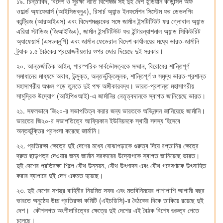
১৯. চিন্তাবিদ, বিদেশ ও সুরক্ষা নীতি বিশেষজ্ঞ সহ দুই দেশ ইন্ডিয়ান কাউন্সিল অফ
ওয়ার্ল্ড অ্যাফেয়ার্স (আইসিডব্লুএ), রিসার্চ অ্যান্ড ইনফর্মেশন সিস্টেম ফর ডেভলপিং
কান্ট্রিজ (আরআইএস) এবং বিদেশমন্ত্রকের সঙ্গে জার্মান ইন্সটিটিউট ফর গ্লোবাল অ্যান্ড
এরিয়া স্টাডিজ (জিআইজিএ), জার্মান ইন্সটিটিউট ফর ইন্টারন্যাশনাল অ্যান্ড সিকিউরিট
অ্যাফেয়ার্স (এসডব্লুপি) এবং জার্মান ফেডেরাল বিদেশ কার্যালয়ের মধ্যে ভারত-জার্মানি
ট্র্যাক ১.৫ বৈঠকের প্রয়োজনীয়তার ওপর জোর দিয়েছে দুই সরকার।
২০. আন্তর্জাতিক আইন, পারস্পরিক সার্বভৌমত্বকে সম্মান, বিরোধের শান্তিপূর্ণ
সমাধানের মাধ্যমে অবাধ, উন্মুক্ত, অন্তর্ভুক্তিমূলক, শান্তিপূর্ণ ও সমৃদ্ধ ভারত-প্রশান্ত
মহাসাগরীয় অঞ্চল গড়ে তুলতে দুই পক্ষ অঙ্গীকারবদ্ধ। ভারত-প্রশান্ত মহাসাগরীয়
সামুদ্রিক উদ্যোগ (আইপিওআই)-এ জার্মানির নেতৃত্বদানকে স্বাগত জানিয়েছে ভারত।
২১. সফলভাবে জি২০-র সভাপতিত্ব করার জন্য ভারতকে অভিনন্দন জানিয়েছে জার্মানি।
ভারতের জি২০-র সভাপতিত্বে আফ্রিকান ইউনিয়নকে স্থায়ী সদস্য হিসেবে
অন্তর্ভুক্তির প্রশংসা করেছে জার্মানি।
২২. প্রতিরক্ষা ক্ষেত্রে দুই দেশের মধ্যে বোঝাপড়াকে গুরুত্ব দিয়ে রপ্তানির ক্ষেত্রে
দ্রুত ছাড়পত্র দেওয়ার জন্য জার্মান সরকারের উদ্যোগকে স্বাগত জানিয়েছে ভারত।
দুই দেশের প্রতিরক্ষা শিল্পে যৌথ উন্নয়ন, যৌথ উৎপাদন এবং যৌথ গবেষণাকে উৎসাহিত
করার ব্যাপারে দুই দেশ একমত হয়েছে।
২৩. দুই দেশের সশস্ত্র বাহিনীর নিয়মিত সফর এবং মতবিনিময়ের পাশাপাশি আগামী বছর
ভারতে অনুষ্ঠেয় উচ্চ প্রতিরক্ষা কমিটি (এইচডিসি)-র বৈঠকের দিকে তাকিয়ে রয়েছে দুই
দেশ। কৌশলগত অংশীদারিত্বের ক্ষেত্রে দুই দেশের এই বৈঠক বিশেষ গুরুত্ব পেতে
চলেছে।