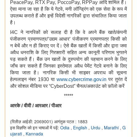
PeacePay, RTX Pay, PoccoPay, RPPay आदि शामिल हैं।
ऐसा माना जा रहा है कि ये गेटवे, मनी लॉन्ड्रिंग को एक सेवा के रूप में
उपलब्ध कराते हैं और इन्हें विदेशी नागरिकों द्वारा संचालित किया जाता
है।
I4C ने नागरिकों को सलाह दी है कि वे अपने बैंक खाते/कंपनी
पंजीकरण प्रमाणपत्र/’उद्यम आधार’ पंजीकरण प्रमाणपत्र किसी को
न बेचें और न ही किराए पर दें। ऐसे बैंक खातों में किसी और द्वारा जमा
अवैध धनराशि के लिए गिरफ़्तारी सहित अन्य कानूनी परिणाम भुगतने
पड़ सकते हैं। बैंक उन खातों के दुरुपयोग की पहचान करने के लिए
जाँच कर सकते हैं जिनका इस्तेमाल अवैध पेमेंट गेटवे बनाने के लिए
किया जाता है। नागरिक किसी भी साइबर अपराध की सूचना
हेल्पलाइन नंबर 1930 या
www.cybercrime.gov.in
पर तुरंत दें
और सोशल मीडिया पर “CyberDost” चैनल/अकाउंट को फ़ॉलो करें
*****
आरके
/ वीवी / आरआर / पीआर
(रिलीज़ आईडी: 2069001)
आगंतुक पटल : 1883
इस विज्ञप्ति को इन भाषाओं में पढ़ें:
Odia
,
English
,
Urdu
,
Marathi
,
G
ujarati
,
Kannada