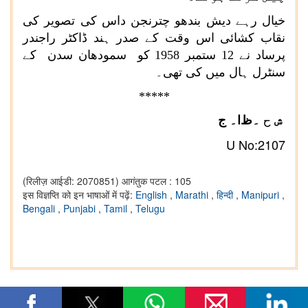
خیال رہے دیش بندھو چترنجن داس کی تصویر کی
نقاب کشائی اس وقت کے صدر ہند ڈاکٹر راجندر
پرساد نے 12 ستمبر 1958 کو سمودھان سدن کے
سنٹرل ہال میں کی تھی۔
*****
ا۔ ج
ش ح ۔
ظ
U No:2107
(रिलीज़ आईडी: 2070851)
आगंतुक पटल : 105
इस विज्ञप्ति को इन भाषाओं में पढ़ें:
English
,
Marathi
,
हिन्दी
,
Manipuri
,
Bengali
,
Punjabi
,
Tamil
,
Telugu