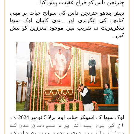
چترنجن داس کو خراج عقیدت پیش کیا۔
دیش بندھو چترنجن داس کی سوانح حیات پر مبنی
کتابچے کی انگریزی اور ہندی کاپیاں لوک سبھا
سکریٹریٹ نے تقریب میں موجود معززین کو پیش
کیں۔
لوک سبھا کے اسپیکر جناب اوم برلا 5 نومبر 2024 کو
ان کی یوم پیدائش پر س سمودھان سدن کے
سنٹرل ہال میں دیش بندھو چترنجن داس کو