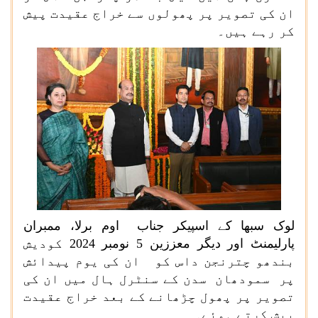
ان کی تصویر پر پھولوں سے خراج عقیدت پیش
کر رہے ہیں۔
لوک سبھا کے اسپیکر جناب اوم برلا، ممبران
پارلیمنٹ اور دیگر معززین 5 نومبر 2024 کودیش
بندھو چترنجن داس کو ان کی یوم پیدائش
پر سمودھان سدن کے سنٹرل ہال میں ان کی
تصویر پر پھول چڑھانے کے بعد خراج عقیدت
پیش کرتے ہوئے۔