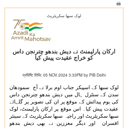
لوک سبھا سکریٹریٹ
ارکان پارلیمنٹ نے دیش بندھو چترنجن داس
کو خراج عقیدت پیش کیا
प्रविष्टि तिथि: 05 NOV 2024 3:33PM by PIB Delhi
لوک سبھا کے اسپیکر جناب اوم برلا نے آج
سمودھان
سدن کے سنٹرل ہال میں دیش بندھو چترنجن داس
کی یوم پیدائش کے موقع پر ان کی تصویر پر گلہائے
عقیدت پیش کیا۔ اس موقع پر ارکان پارلیمنٹ، لوک
سبھا سکریٹریٹ اور راجیہ سبھا سکریٹریٹ کے سینئر
افسران اور دیگر معززین نے بھی دیش بندھو