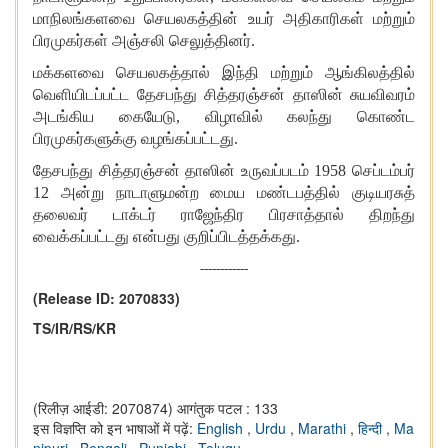
மாநிலங்களவை செயலகத்தின் உயர் அதிகாரிகள் மற்றும்
பிரமுகர்கள் அஞ்சலி செலுத்தினர்.
மக்களவை செயலகத்தால் இந்தி மற்றும் ஆங்கிலத்தில்
வெளியிடப்பட்ட தேசபந்து சித்தரஞ்சன் தாஸின் சுயவிவரம்
அடங்கிய கையேடு
,
விழாவில் கலந்து கொண்ட
பிரமுகர்களுக்கு வழங்கப்பட்டது.
தேசபந்து சித்தரஞ்சன் தாஸின் உருவப்படம்
1958
செப்டம்பர்
12
அன்று நாடாளுமன்ற மைய மண்டபத்தில் குடியரசுத்
தலைவர் டாக்டர் ராஜேந்திர பிரசாத்தால் திறந்து
வைக்கப்பட்டது என்பது குறிப்பிடத்தக்கது.
------------
(Release ID: 2070833)
TS/IR/RS/KR
(रिलीज़ आईडी: 2070874)
आगंतुक पटल : 133
इस विज्ञप्ति को इन भाषाओं में पढ़ें:
English
,
Urdu
,
Marathi
,
हिन्दी
,
Ma