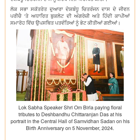
ਲੋਕ ਸਭਾ ਸਕੱਤਰੇਤ ਦੁਆਰਾ ਦੇਸ਼ਬੰਧੂ ਚਿਤਰੰਜਨ ਦਾਸ ਦੇ ਜੀਵਨ
ਪਰੀਚੈ ‘ਤੇ ਅਧਾਰਿਤ ਬੁਕਲੇਟ ਦੀ ਅੰਗਰੇਜ਼ੀ ਅਤੇ ਹਿੰਦੀ ਕਾਪੀਆਂ
ਸਮਾਰੋਹ ਵਿੱਚ ਉਪਸਥਿਤ ਪਤਵੰਤਿਆਂ ਨੂੰ ਭੇਟ ਕੀਤੀਆਂ ਗਈਆਂ।
Lok Sabha Speaker Shri Om Birla paying floral
tributes to Deshbandhu Chittaranjan Das at his
portrait in the Central Hall of Samvidhan Sadan on his
Birth Anniversary on 5 November, 2024.