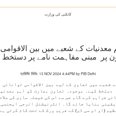
کانکنی کی وزارت
معدنیات کے شعبے میں بین الاقوامی 
ون پر مبنی مفاہمت نامے پر دستخط ک
प्रविष्टि तिथि: 13 NOV 2024 4:44PM by PIB Delhi
 شعبے میں تعاون کے لیے بین الاقوامی توانائی ای
 دستخط کیے۔ موجودہ تعاون بھارت کو اہم معدنیا
ی فراہم کرے گا، جس سے اس کی فیصلہ سازی کی صلاح
یقینی بنایا جائے گا۔ انٹرنیشنل انرجی ایجنسی (آ
یم (او ای سی ڈی) کے فریم ورک کے تحت کام کرتی ہے