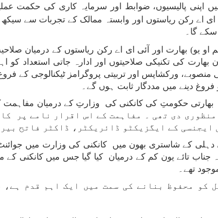
یں اپنی پالیسیوں، ضوابط اور سرمایہ کاری کی حکمت عملی
ای اے
رکن ریاستوں اور وابستہ ممالک کے تجربات سے سیکھ کر، 
سکے گا۔
 او یو) بھارت اور آئی ای اے
رکن ریاستوں کے درمیان صلاحیت
اون بھارت کی تکنیکی صلاحیتوں اور ادارہ جاتی استعداد کو 
منصوبے، ورکشاپس اور تربیتی پروگرامز ٹیکنالوجی کے فروغ،
فروغ دینے میں مددگار ثابت ہوں گے۔
ور بھارتی حکومتِ کی کانکنی کی وزارتِ کے درمیان مفاہمت کے
 کو مرکزی کابینہ نے 3 اکتوبر 2024 کو منظوری دی تھی ۔ مفاہمت کے اس ا
 ایجنسی کے ایگزیکٹو ڈائریکٹر، ڈاکٹر فاتح بیرو
ی دہلی کے شاستری بھون میں کانکنی کی وزارت میں جوائنٹ
 جناب تائے یون کم کے درمیان کیا گیا جس میں کانکنی کے 
وجود تھے۔
 کو محفوظ بنانے کی سمت میں ایک اہم قدم ہے، 