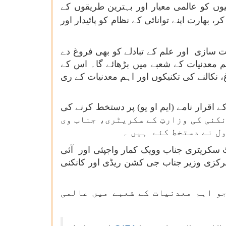
وں کو عالمی معیار اور بہترین طریقوں کے
بھارت اپنے توانائی کے نظام کو پائیدار اور
 سازی اور علم کے تبادلے کو بھی فروغ دے
اہم معدنیات کے شعبے میں بڑھائے گا۔ اس کے
 نکالنے کی تکنیکوں اور اہم معدنیات کے ری
 اقرار نامے (ایم او یو) پر دستخط کرنے کی
قرار نامے پر کانکنی کی وزارتِ کے سکریٹری، جناب وی
ل نے دستخط کئے ہیں ۔
 سکریٹری جناب وویک کمار واجپئی اور آئی
مرکزی وزیر جناب جی کشن ریڈی اور کانکنی
جو اہم معدنیات کے شعبے میں عالمی