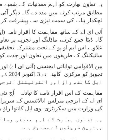
یہ تعاون بھارت کو اہم معدنیات کے شعبے م
مطابق مرتب کرنے میں مدد دے گا۔ دیگر آئی 
لچکدار بنانے کی سمت تیزی سے پیشرفت کر 
آئی ای اے
کے ساتھ مفاہمت کا اقرار نامہ (ایم
گا۔ ڈیٹا جمع کرنے، ماڈلنگ اور تجزیے پر تع
علاوہ، اس ایم او یو کے تحت مشترکہ تحقیقی 
سائیکلنگ کے طریقوں میں تعاون اور جدت کو 
بین الاقوامی توانائی ایجنسی (آئی ای اے) ا
تجویز
ایل کانتھ راؤ اور انٹرنیشنل انرجی
مفاہمت کے اس اقرار نامے کا تبادلہ آج نئ
ای اے کے انرجی منرلس انالائسس کے سربراہ
کی وزارت میں سکریٹری وی ایل کانتھا راؤ م
یہ تعاون بھارت کے اہم معدنی وسائل
بہترین طریقوں کے مطابق ہے۔