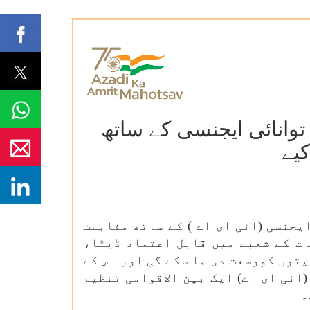
توانائی ایجنسی کے ساتھ
یے
جنسی (آئی ای اے ) کے ساتھ مفاہمت
ت کے شعبے میں قابل اعتماد ڈیٹا،
یتوں کووسعت دی جا سکے گی اور اس کے
ئی ای اے) ایک بین الاقوامی تنظیم
۔