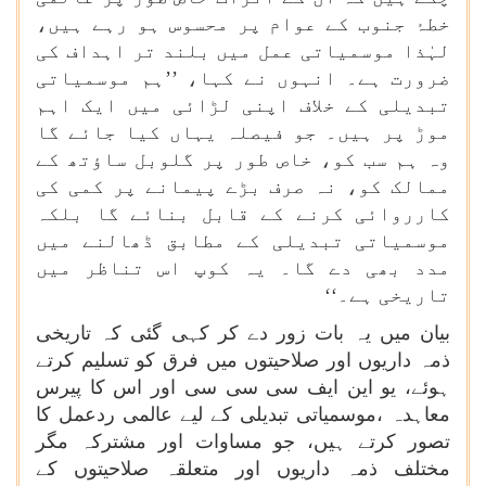
خطۂ جنوب کے عوام پر محسوس ہو رہے ہیں،
لہٰذا موسمیاتی عمل میں بلند تر اہداف کی
ضرورت ہے۔ انہوں نے کہا، ’’ہم موسمیاتی
تبدیلی کے خلاف اپنی لڑائی میں ایک اہم
موڑ پر ہیں۔ جو فیصلہ یہاں کیا جائے گا
وہ ہم سب کو، خاص طور پر گلوبل ساؤتھ کے
ممالک کو، نہ صرف بڑے پیمانے پر کمی کی
کارروائی کرنے کے قابل بنائے گا بلکہ
موسمیاتی تبدیلی کے مطابق ڈھالنے میں
مدد بھی دے گا۔ یہ کوپ اس تناظر میں
تاریخی ہے۔‘‘
بیان میں یہ بات زور دے کر کہی گئی کہ تاریخی
ذمہ داریوں اور صلاحیتوں میں فرق کو تسلیم کرتے
ہوئے، یو این ایف سی سی سی اور اس کا پیرس
معاہدہ ،موسمیاتی تبدیلی کے لیے عالمی ردعمل کا
تصور کرتے ہیں، جو مساوات اور مشترکہ مگر
مختلف ذمہ داریوں اور متعلقہ صلاحیتوں کے