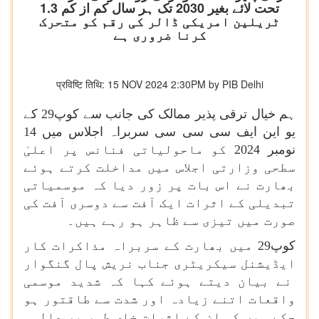
تحت لائے بغیر 2030 تک ہر سال کم از کم 1.3
ٹریلین امریکی ڈالر کی رقم کو متحرک
کرنا ضروری ہے
प्रविष्टि तिथि: 15 NOV 2024 2:30PM by PIB Delhi
ہم خیال ترقی پذیر ممالک کی جانب سے کوپ29 کے
یو این ایف سی سی سی سربراہ اجلاس میں 14
نومبر 2024 کو ماحولیاتی فنانس پر اعلیٰ
سطحی وزارتی اجلاس میں مداخلت کرتے ہوئے
بھارت نے اس بات پر زور دیا کہ موسمیاتی
تبدیلی کے اثرات ایک آفت سے دوسری آفت کی
صورت میں تیزی سے ظاہر ہو رہے ہیں۔
کوپ29 میں بھارت کے سربراہ مذاکرات کار
ایڈیشنل سیکریٹری جناب نریش پال گنگوار
نے بیان دیتے ہوئے کہا کہ شدید موسمی
واقعات اتنے زیادہ اور شدت سے طاقتور ہو
چکے ہیں کہ ان کے اثرات خاص طور پر عالمی