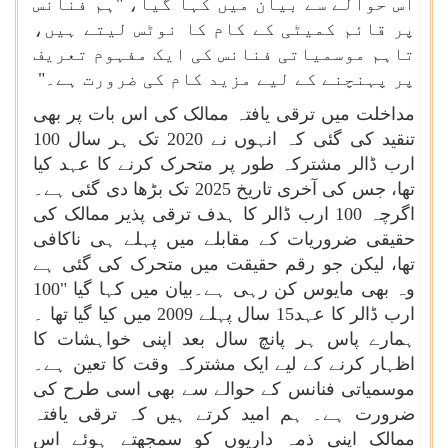
اس حوالے سے بیان میں کہا گیا، "ہم فنانس
پر قائم کمیٹی کے کام کا نوٹس لیتے ہیں،
تاہم موسمیاتی فنانس کی ایک مفہوم تعریف
پر پہنچنے کے لیے مزید کام کی ضرورت ہے۔
"
مداخلت میں ترقی یافتہ ممالک کی اس بات پر بھی
تنقید کی گئی کہ انہوں نے 2020 تک ہر سال 100
ارب ڈالر مشترکہ طور پر متحرک کرنے کا عہد کیا
تھا، جس کی آخری تاریخ 2025 تک بڑھا دی گئی ہے۔
اگرچہ 100 ارب ڈالر کا ہدف ترقی پذیر ممالک کی
حقیقی ضروریات کے مقابلے میں پہلے ہی ناکافی
تھا، لیکن جو رقم حقیقت میں متحرک کی گئی ہے
وہ بھی مایوس کن رہی ہے۔بیان میں کہا گیا "100
ارب ڈالر کا عہد15 سال پہلے 2009 میں کیا گیا تھا ۔
ہمارے پاس ہر پانچ سال بعد اپنی خواہشات کا
اظہار کرنے کے لیے ایک مشترکہ وقت کا تعین ہے۔
موسمیاتی فنانس کے حوالے سے بھی اسی طرح کی
ضرورت ہے۔ ہم امید کرتے ہیں کہ ترقی یافتہ
ممالک اپنی ذمہ داریوں کو سمجھتے ہوئے اس