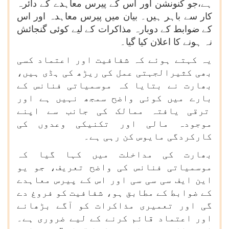
ہے،جو کنونشن اور اس کے پیرس معاہدے کے دائرہ
کار سے باہر ہیں۔ بیان میں پیرس معاہدہ اور اس
کے ضوابط کے دوبارہ مذاکرات کے لیے کوئی گنجائش
نہ ہونے کا اعلان کیا گیا۔
یہ کہتے ہوئے کہ شفافیت اور اعتماد کسی
بھی کثیرالجہتی عمل کی ریڑھ کی ہڈی ہیں،
بھارت نے بتایا کہ موسمیاتی فنانس کے
بارے میں کوئی واضح سمجھ نہیں ہے اور
ترقی یافتہ ممالک کی جانب سے اپنے
موجودہ مالی اور تکنیکی وعدوں کی
کارکردگی مایوس کن رہی ہے۔
بھارت کی مداخلت میں کہا گیا کہ
موسمیاتی فنانس کی واضح تعریف، جو یو
این ایف سی سی سی اور اس کے پیرس معاہدے
کے ضوابط کے مطابق ہو، شفافیت کو فروغ دے
گی اور تعمیری مذاکرات کو آگے بڑھانے
اور اعتماد قائم کرنے کے لیے ضروری ہے۔