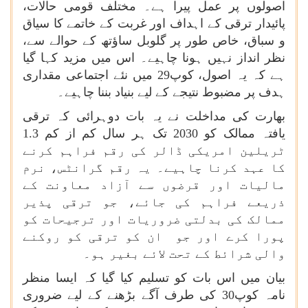
اصولوں پر عمل پیرا ہے۔ مختلف قومی حالات،
پائیدار ترقی کے اہداف اور غربت کے خاتمے کا سیاق
و سباق، خاص طور پر گلوبل ساؤتھ کے حوالے سے،
نظر انداز نہیں ہونا چاہیے۔ اس میں مزید کہا گیا
ہے کہ یہ اصول، کوپ29 میں نئے اجتماعی مقداری
ہدف پر مضبوط نتیجے کے لیے بنیاد بننا چاہیے۔
بھارت کی مداخلت نے یہ بات دوہرائی کہ ترقی
یافتہ ممالک کو 2030 تک ہر سال کم از کم 1.3
ٹریلین امریکی ڈالر کی رقم فراہم کرنے
کا عہد کرنا چاہیے۔ یہ رقم گرانٹس، نرم
مالیات اور قرضوں سے آزاد معاونت کے
ذریعے فراہم کی جائے، جو ترقی پذیر
ممالک کی بدلتی ضروریات اور ترجیحات کو
پورا کرے اور جو ان کو ترقی کو روکنے
والی شرائط کے تحت لائے بغیر ہو۔
بیان میں اس بات کو تسلیم کیا گیا کہ ایسا منظر
نامہ کوپ30 کی طرف آگے بڑھنے کے لیے ضروری