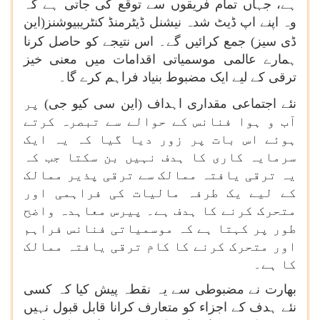
ہے، جہاں تمام فریقوں سے توقع کی جاتی ہے کہ
وہ اپنے اپ ڈیٹ شدہ نیشنل ڈیٹرمنڈ کنٹریبیوشنز(این
ڈی سیز)
جمع کرائیں گے۔ اس نتیجے کو حاصل کرنا
ہمارے عالمی موسمیاتی اقدامات میں معنی خیز
ترقی کے لیے ایک مضبوط بنیاد فراہم کرے گا۔
نئے اجتماعی مقداری اہداف (این سی کیو جی)
پر
آب و ہوا فنانس کے حوالے سے تبصرہ کرتے
ہوئے اس بات پر زور دیا گیا کہ یہ ایک
سرمایہ کاری کا ہدف نہیں بن سکتا جب کہ
یہ ترقی یافتہ ممالک سے ترقی پذیر ممالک
کے لیے یک طرفہ مالیات کی فراہمی اور
متحرک کرنے کا ہدف ہے۔ پیرس معاہدہ واضح
طور پر کہتا ہے کہ موسمیاتی فنانس فراہم
اور متحرک کرنے کا کام ترقی یافتہ ممالک
کا ہے۔
بھارت نے مضبوطی سے یہ نقطہ پیش کیا کہ کسی
نئے ہدف کے اجزاء کو متعارف کرانا قابل قبول نہیں